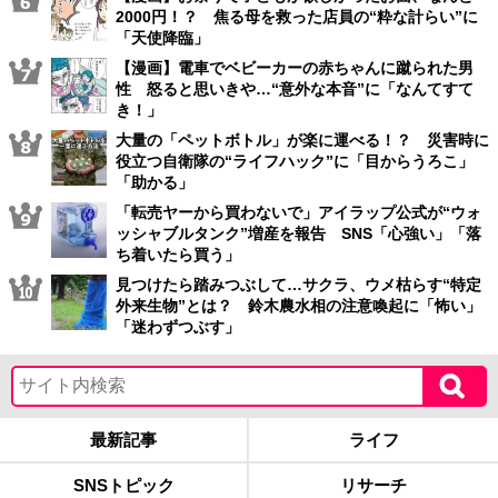
2000円！？ 焦る母を救った店員の“粋な計らい”に
「天使降臨」
【漫画】電車でベビーカーの赤ちゃんに蹴られた男
性 怒ると思いきや…“意外な本音”に「なんてすて
き！」
大量の「ペットボトル」が楽に運べる！？ 災害時に
役立つ自衛隊の“ライフハック”に「目からうろこ」
「助かる」
「転売ヤーから買わないで」アイラップ公式が“ウォ
ッシャブルタンク”増産を報告 SNS「心強い」「落
ち着いたら買う」
見つけたら踏みつぶして…サクラ、ウメ枯らす“特定
外来生物”とは？ 鈴木農水相の注意喚起に「怖い」
「迷わずつぶす」
最新記事
ライフ
SNSトピック
リサーチ