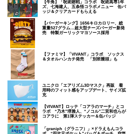
【牛角】「呪術廻戦」コラボ 呪術高専1年
ズ、七海建人、五条悟コラボメニュー 缶バ
ッジ＆クリアカードもらえる
【バーガーキング】1656キロカロリー、総
重量527グラム…超大型チーズバーガー新発
売 特製ガーリックマヨソース採用
【ファミマ】「VIVANT」コラボ ソックス
＆タオルハンカチ発売 「別班饅頭」も
ユニクロ「エアリズム3Dマスク」再販 着
用時のフィット感をアップデート、サイズ拡
充
【VIVANT】ロッテ「コアラのマーチ」とコ
ラボ “乃木”堺雅人、“ノコル”二宮和也らが
コアラに 第1弾ステッカー＆缶バッジ
「graniph（グラニフ）」×ドラえもんコラ
ボ “四次元ポケット”バッグ＆ポーチ、空気