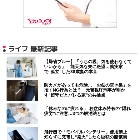
ライフ 最新記事
【帰省ブルー】「うちの親、気を使わなくて
いいから」 能天気な夫に絶望…義実家
で“孤立”した36歳妻の本音
防カメがあっても危険…「お盆の空き巣」を
招くNG行為とは？ 元警視庁刑事が明か
す“留守だとバレる家”の共通点
「休みなのに疲れる」 お盆休み特有の“隠れ
疲労”に注意…3つの解消法とは
飛行機で「モバイルバッテリー」使用禁止
知らずに充電し“発火”したら巨額の賠償責