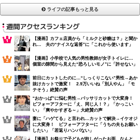
ライフの記事もっと見る
週間アクセスランキング
【漫画】カフェ店員から「ミルクと砂糖は？」と聞か
れ… 夫の“ナイスな返答”に「これから使います」
【漫画】小学校で人気の男性教師が女子トイレに…
個室の隙間から見えた“恐ろしいモノ”に「許せない」
前日にカットしたのに…“しっくりこない”男性→あか
抜けカットで激変！ 2.9万いいね「別人やん」「モ
テそう」絶賛の声
“おかっぱ”に悩む男性→バッサリカットで大変身！
ビフォーアフターに「え、同じ人！？」「かっこい
い」「爽やかすぎる～」大絶賛の声
妻に「ハゲてる」と言われ…カットで解決→イケオジ
に大変身！ ビフォーアフターに「うちの夫もお願い
したい」「若返りハンパない」
【漫画】お祭りで子どもが欲しがったお面、なんと