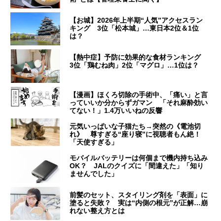
【お城】2026年上半期“人気”アクセスラン
キング 3位「松本城」…東日本2位＆1位
は？
【熱中症】予防に効果的な食材ランキング
3位「鶏むね肉」2位「マグロ」…1位は？
【漫画】ほくろ切除の手術中、「痛い」と言
っていいか分からずガマン 「それ麻酔効い
てない！」1.4万いいねの反響
元気いっぱいな子猫たち→突然の《電池切
れ》 尊すぎる“座り寝”に視聴者もん絶！
「天使すぎる」
モバイルバッテリーは何個まで機内持ち込み
OK？ JALのクイズに「間違えた」「知り
ませんでした」
前髪のセット、スタイリング剤を「表面」に
塗ると失敗？ 実は“内側の根元”が正解…崩
れない整え方とは