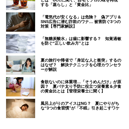
とは UCCに聞く、自宅でプロの味を再現
する「蒸らし」と「黄金比」
「電気代が安くなる」は危険？ 偽アプリ＆
SNS広告に潜む詐欺のワナ… 被害防ぐ3つの
対策【専門家解説】
「無糖炭酸水」は歯に影響する？ 知覚過敏
を防ぐ“正しい飲み方”とは
夏の旅行や帰省で「身近な人と衝突」するの
はなぜ？ 解決テクニックを心理カウンセラ
ーが解説
食欲ないのに体重増…「そうめんだけ」が原
因？ 夏バテ太り予防に役立つ栄養素＆夕食
の黄金比とは【管理栄養士に聞く】
風呂上がりのアイスはNG？ 夏にやりがち
な“3つの食習慣”が「不眠」引き起こすワケ