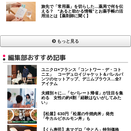
旅先で「常用薬」を切らした…薬局で何を伝
える？ “あると助かる情報”とお薬手帳の活
用法とは【薬剤師に聞く】
もっと見る
編集部おすすめ記事
ユニクロ×フランス「コントワー・デ・コト
ニエ」 コーデュロイジャケット＆バレルパ
ンツのセットアップ、デニムブラウス…全7
アイテム
夫婦別々に…「セパレート帰省」が注目を集
める 女性の約4割「経験はないがしてみた
い」
【松屋】630円「松屋の牛焼肉丼」発売
「牛カルビホルモン丼」も
【くら寿司】本マグロ「中とろ」特別価格