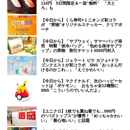
110円 5日間限定＆一皿“無料” 「大と
ろ」も
【今日から】くら寿司×ミニオンズ初コラ
ボ “実物”オリジナルステッカー、クリアポ
ーチ
【今日から】「サブウェイ」サマーバッグ発
売 特製「保冷バッグ」「包める保冷サブラ
ップ」の実物 割引チケット3500円封入
【今日から】ジェラート ピケ カフェ×ドラ
ゴンクエストが初コラボ SNS「おっさん行
けるのかこれ…」「えぐかわいい」
【今日から】マクドナルド、次のハッピーセ
ットは「ポケモン」 おもちゃ全12種類に
SNS「こういうのでいいんだよ」
【ユニクロ】1枚でも重ね着でも…990円
の“バズトップス”が優秀！「めっちゃかわい
い」「着心地いい」と話題