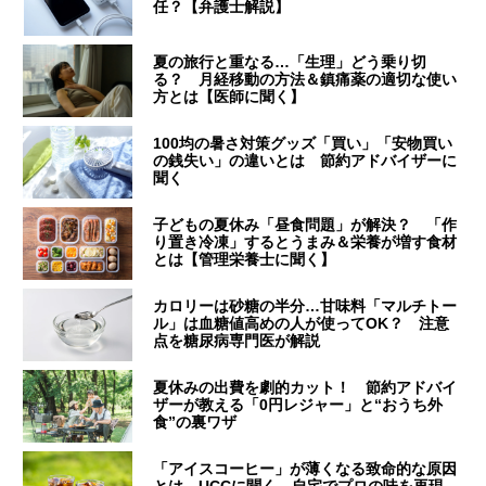
任？【弁護士解説】
夏の旅行と重なる…「生理」どう乗り切
る？ 月経移動の方法＆鎮痛薬の適切な使い
方とは【医師に聞く】
100均の暑さ対策グッズ「買い」「安物買い
の銭失い」の違いとは 節約アドバイザーに
聞く
子どもの夏休み「昼食問題」が解決？ 「作
り置き冷凍」するとうまみ＆栄養が増す食材
とは【管理栄養士に聞く】
カロリーは砂糖の半分…甘味料「マルチトー
ル」は血糖値高めの人が使ってOK？ 注意
点を糖尿病専門医が解説
夏休みの出費を劇的カット！ 節約アドバイ
ザーが教える「0円レジャー」と“おうち外
食”の裏ワザ
「アイスコーヒー」が薄くなる致命的な原因