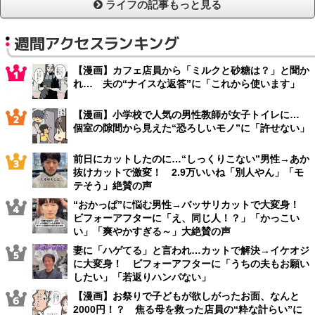
ライフの記事もっと見る
週間アクセスランキング
【漫画】カフェ店員から「ミルクと砂糖は？」と聞か
れ… 夫の“ナイスな返答”に「これから使います」
【漫画】小学校で人気の男性教師が女子トイレに…
個室の隙間から見えた“恐ろしいモノ”に「許せない」
前日にカットしたのに…“しっくりこない”男性→あか
抜けカットで激変！ 2.9万いいね「別人やん」「モ
テそう」絶賛の声
“おかっぱ”に悩む男性→バッサリカットで大変身！
ビフォーアフターに「え、同じ人！？」「かっこい
い」「爽やかすぎる～」大絶賛の声
妻に「ハゲてる」と言われ…カットで解決→イケオジ
に大変身！ ビフォーアフターに「うちの夫もお願い
したい」「若返りハンパない」
【漫画】お祭りで子どもが欲しがったお面、なんと
2000円！？ 焦る母を救った店員の“粋な計らい”に