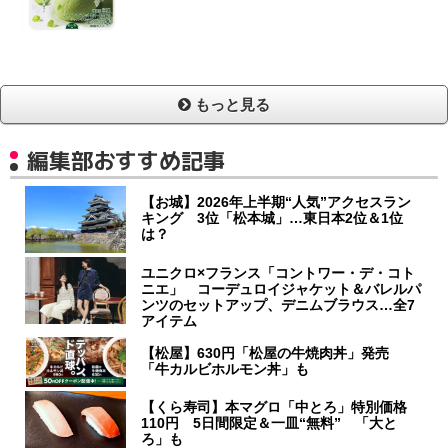
もっと見る
編集部おすすめ記事
【お城】2026年上半期“人気”アクセスラン
キング 3位「松本城」…東日本2位＆1位
は？
ユニクロ×フランス「コントワー・デ・コト
ニエ」 コーデュロイジャケット＆バレルパ
ンツのセットアップ、デニムブラウス…全7
アイテム
【松屋】630円「松屋の牛焼肉丼」発売
「牛カルビホルモン丼」も
【くら寿司】本マグロ「中とろ」特別価格
110円 5日間限定＆一皿“無料” 「大と
ろ」も