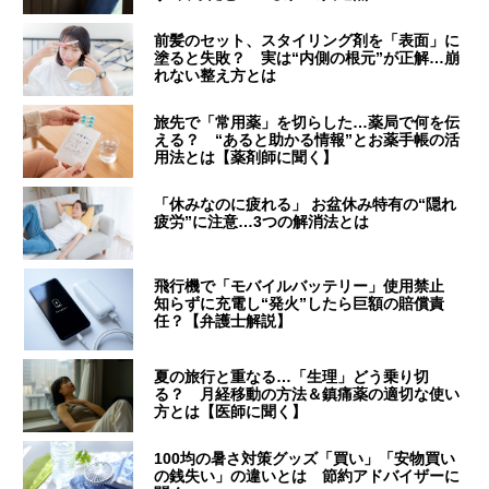
前髪のセット、スタイリング剤を「表面」に
塗ると失敗？ 実は“内側の根元”が正解…崩
れない整え方とは
旅先で「常用薬」を切らした…薬局で何を伝
える？ “あると助かる情報”とお薬手帳の活
用法とは【薬剤師に聞く】
「休みなのに疲れる」 お盆休み特有の“隠れ
疲労”に注意…3つの解消法とは
飛行機で「モバイルバッテリー」使用禁止
知らずに充電し“発火”したら巨額の賠償責
任？【弁護士解説】
夏の旅行と重なる…「生理」どう乗り切
る？ 月経移動の方法＆鎮痛薬の適切な使い
方とは【医師に聞く】
100均の暑さ対策グッズ「買い」「安物買い
の銭失い」の違いとは 節約アドバイザーに