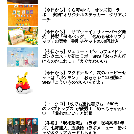
【今日から】くら寿司×ミニオンズ初コラ
ボ “実物”オリジナルステッカー、クリアポ
ーチ
【今日から】「サブウェイ」サマーバッグ発
売 特製「保冷バッグ」「包める保冷サブラ
ップ」の実物 割引チケット3500円封入
【今日から】ジェラート ピケ カフェ×ドラ
ゴンクエストが初コラボ SNS「おっさん行
けるのかこれ…」「えぐかわいい」
【今日から】マクドナルド、次のハッピーセ
ットは「ポケモン」 おもちゃ全12種類に
SNS「こういうのでいいんだよ」
【ユニクロ】1枚でも重ね着でも…990円
の“バズトップス”が優秀！「めっちゃかわい
い」「着心地いい」と話題
【牛角】「呪術廻戦」コラボ 呪術高専1年
ズ、七海建人、五条悟コラボメニュー 缶バ
ッジ＆クリアカードもらえる