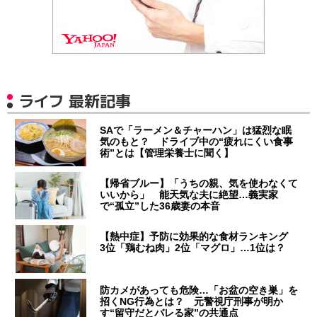
ライフ 最新記事
SAで「ラーメン＆チャーハン」は猛烈な眠
気のもと？ ドライブ中の“疲れにくい食事
術”とは【管理栄養士に聞く】
【帰省ブルー】「うちの親、気を使わなくて
いいから」 能天気な夫に絶望…義実家
で“孤立”した36歳妻の本音
【熱中症】予防に効果的な食材ランキング
3位「鶏むね肉」2位「マグロ」…1位は？
防カメがあっても危険…「お盆の空き巣」を
招くNG行為とは？ 元警視庁刑事が明か
す“留守だとバレる家”の共通点