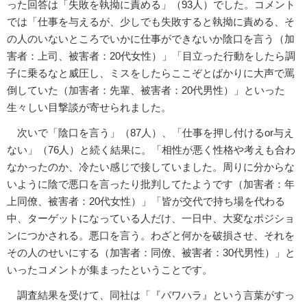
った回答は「失敗を執拗に責める」（93人）でした。コメント
では「仕事を与えるが、少しでも失敗すると執拗に責める、そ
の人のいないところでいかに仕事ができないか陰口を言う（加
害者：上司、被害者：20代女性）」「目立った行動をしたら調
子に乗るなと威圧し、ミスをしたらここぞとばかりに大声で罵
倒していた（加害者：先輩、被害者：20代男性）」といった
生々しい目撃談が寄せられました。
次いで「陰口を言う」（87人）、「仕事を押し付けるor与え
ない」（76人）と続く結果に。「相性が悪く性格や考えも合わ
なかったのか、冷たい感じで接していました。周りに分からな
いように陰で悪口を言ったり批判してたようです（加害者：年
上同僚、被害者：20代女性）」「皆が交代で持ち場を代わる
中、ターゲットになっている人だけ、一日中、大変なポジショ
ンにつかされる。悪口を言う。わざと何かを破損させ、それを
その人のせいにする（加害者：同僚、被害者：30代男性）」と
いったコメントが集まったということです。
調査結果を受けて、同社は「『パワハラ』という言葉がすっ