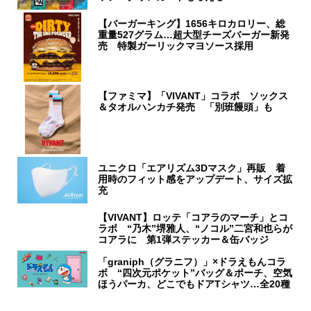
【バーガーキング】1656キロカロリー、総
重量527グラム…超大型チーズバーガー新発
売 特製ガーリックマヨソース採用
【ファミマ】「VIVANT」コラボ ソックス
＆タオルハンカチ発売 「別班饅頭」も
ユニクロ「エアリズム3Dマスク」再販 着
用時のフィット感をアップデート、サイズ拡
充
【VIVANT】ロッテ「コアラのマーチ」とコ
ラボ “乃木”堺雅人、“ノコル”二宮和也らが
コアラに 第1弾ステッカー＆缶バッジ
「graniph（グラニフ）」×ドラえもんコラ
ボ “四次元ポケット”バッグ＆ポーチ、空気
ほうパーカ、どこでもドアTシャツ…全20種