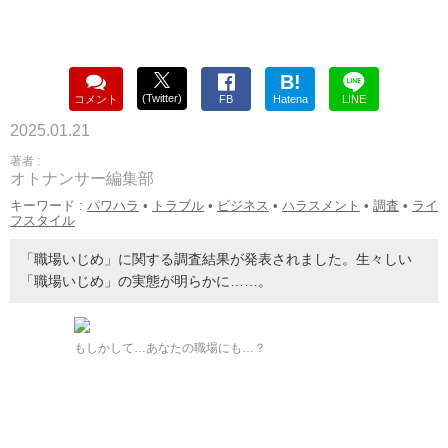
B!
(Twitter)
コメント
FB
Hatena
LINE
2025.01.21
著者 :
オトナンサー編集部
キーワード :
パワハラ
•
トラブル
•
ビジネス
•
ハラスメント
•
調査
•
ライ
フスタイル
「職場いじめ」に関する調査結果が発表されました。生々しい
「職場いじめ」の実態が明らかに……。
もしかして…あなたの職場にも…？