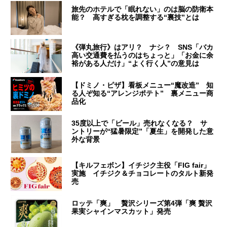
旅先のホテルで「眠れない」のは脳の防衛本
能？ 高すぎる枕を調整する“裏技”とは
《弾丸旅行》はアリ？ ナシ？ SNS「バカ
高い交通費を払うのはちょっと」「お金に余
裕がある人だけ」“よく行く人”の意見は
【ドミノ・ピザ】看板メニュー“魔改造” 知
る人ぞ知る“アレンジポテト” 裏メニュー商
品化
35度以上で「ビール」売れなくなる？ サ
ントリーが“猛暑限定”「夏生」を開発した意
外な背景
【キルフェボン】イチジク主役「FIG fair」
実施 イチジク＆チョコレートのタルト新発
売
ロッテ「爽」 贅沢シリーズ第4弾「爽 贅沢
果実シャインマスカット」発売