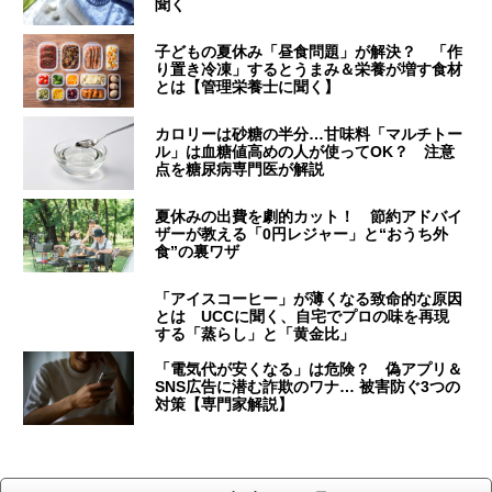
聞く
子どもの夏休み「昼食問題」が解決？ 「作
り置き冷凍」するとうまみ＆栄養が増す食材
とは【管理栄養士に聞く】
カロリーは砂糖の半分…甘味料「マルチトー
ル」は血糖値高めの人が使ってOK？ 注意
点を糖尿病専門医が解説
夏休みの出費を劇的カット！ 節約アドバイ
ザーが教える「0円レジャー」と“おうち外
食”の裏ワザ
「アイスコーヒー」が薄くなる致命的な原因
とは UCCに聞く、自宅でプロの味を再現
する「蒸らし」と「黄金比」
「電気代が安くなる」は危険？ 偽アプリ＆
SNS広告に潜む詐欺のワナ… 被害防ぐ3つの
対策【専門家解説】