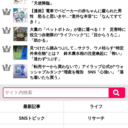
「天使降臨」
【漫画】電車でベビーカーの赤ちゃんに蹴られた男
性 怒ると思いきや…“意外な本音”に「なんてすて
き！」
大量の「ペットボトル」が楽に運べる！？ 災害時に
役立つ自衛隊の“ライフハック”に「目からうろこ」
「助かる」
見つけたら踏みつぶして…サクラ、ウメ枯らす“特定
外来生物”とは？ 鈴木農水相の注意喚起に「怖い」
「迷わずつぶす」
「転売ヤーから買わないで」アイラップ公式が“ウォ
ッシャブルタンク”増産を報告 SNS「心強い」「落
ち着いたら買う」
最新記事
ライフ
SNSトピック
リサーチ