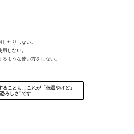
用したりしない。
使用しない。
けるような使い方をしない。
することも…これが「低温やけど」
“恐ろしさ”です