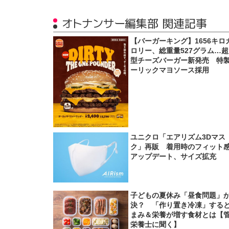
オトナンサー編集部 関連記事
【バーガーキング】1656キロ
ロリー、総重量527グラム…
型チーズバーガー新発売 特
ーリックマヨソース採用
ユニクロ「エアリズム3Dマス
ク」再販 着用時のフィット
アップデート、サイズ拡充
子どもの夏休み「昼食問題」
決？ 「作り置き冷凍」する
まみ＆栄養が増す食材とは【
栄養士に聞く】