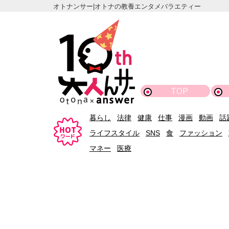
オトナンサー|オトナの教養エンタメバラエティー
TOP
暮らし
法律
健康
仕事
漫画
動画
話
ライフスタイル
SNS
食
ファッション
マネー
医療