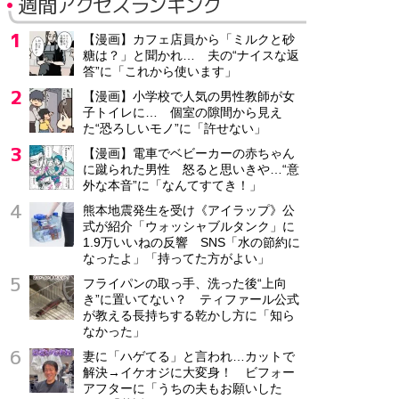
週間アクセスランキング
【漫画】カフェ店員から「ミルクと砂
糖は？」と聞かれ… 夫の“ナイスな返
答”に「これから使います」
【漫画】小学校で人気の男性教師が女
子トイレに… 個室の隙間から見え
た“恐ろしいモノ”に「許せない」
【漫画】電車でベビーカーの赤ちゃん
に蹴られた男性 怒ると思いきや…“意
外な本音”に「なんてすてき！」
熊本地震発生を受け《アイラップ》公
式が紹介「ウォッシャブルタンク」に
1.9万いいねの反響 SNS「水の節約に
なったよ」「持ってた方がよい」
フライパンの取っ手、洗った後“上向
き”に置いてない？ ティファール公式
が教える長持ちする乾かし方に「知ら
なかった」
妻に「ハゲてる」と言われ…カットで
解決→イケオジに大変身！ ビフォー
アフターに「うちの夫もお願いした