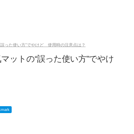
“誤った使い方”でやけど 使用時の注意点は？
マットの“誤った使い方”でやけ
kmark