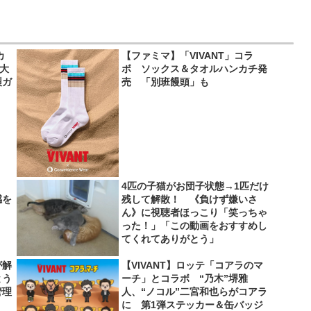
カ
【ファミマ】「VIVANT」コラ
超大
ボ ソックス＆タオルハンカチ発
製ガ
売 「別班饅頭」も
4匹の子猫がお団子状態→1匹だけ
感を
残して解散！ 《負けず嫌いさ
ん》に視聴者ほっこり「笑っちゃ
った！」「この動画をおすすめし
てくれてありがとう」
が解
【VIVANT】ロッテ「コアラのマ
とう
ーチ」とコラボ “乃木”堺雅
管理
人、“ノコル”二宮和也らがコアラ
に 第1弾ステッカー＆缶バッジ