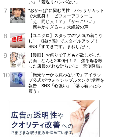
い」「若返りハンパない」
“おかっぱ”に悩む男性→バッサリカット
で大変身！ ビフォーアフターに
「え、同じ人！？」「かっこいい」
「爽やかすぎる～」大絶賛の声
【ユニクロ】スタッフの“人気の着こな
し” 《抜け感》でスタイルアップ！
SNS「すてきです。まねしたい」
【漫画】お祭りで子どもが欲しがった
お面、なんと2000円！？ 焦る母を救
った店員の“粋な計らい”に「天使降臨」
「転売ヤーから買わないで」アイラッ
プ公式が“ウォッシャブルタンク”増産を
報告 SNS「心強い」「落ち着いたら
買う」