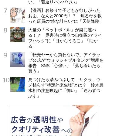
い」「若返りハンパない」
【漫画】お祭りで子どもが欲しがった
お面、なんと2000円！？ 焦る母を救
った店員の“粋な計らい”に「天使降臨」
大量の「ペットボトル」が楽に運べ
る！？ 災害時に役立つ自衛隊の“ライ
フハック”に「目からうろこ」「助か
る」
「転売ヤーから買わないで」アイラッ
プ公式が“ウォッシャブルタンク”増産を
報告 SNS「心強い」「落ち着いたら
買う」
見つけたら踏みつぶして…サクラ、ウ
メ枯らす“特定外来生物”とは？ 鈴木農
水相の注意喚起に「怖い」「迷わずつ
ぶす」