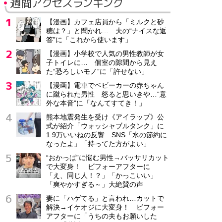
週間アクセスランキング
【漫画】カフェ店員から「ミルクと砂
糖は？」と聞かれ… 夫の“ナイスな返
答”に「これから使います」
【漫画】小学校で人気の男性教師が女
子トイレに… 個室の隙間から見え
た“恐ろしいモノ”に「許せない」
【漫画】電車でベビーカーの赤ちゃん
に蹴られた男性 怒ると思いきや…“意
外な本音”に「なんてすてき！」
熊本地震発生を受け《アイラップ》公
式が紹介「ウォッシャブルタンク」に
1.9万いいねの反響 SNS「水の節約に
なったよ」「持ってた方がよい」
“おかっぱ”に悩む男性→バッサリカット
で大変身！ ビフォーアフターに
「え、同じ人！？」「かっこいい」
「爽やかすぎる～」大絶賛の声
妻に「ハゲてる」と言われ…カットで
解決→イケオジに大変身！ ビフォー
アフターに「うちの夫もお願いした