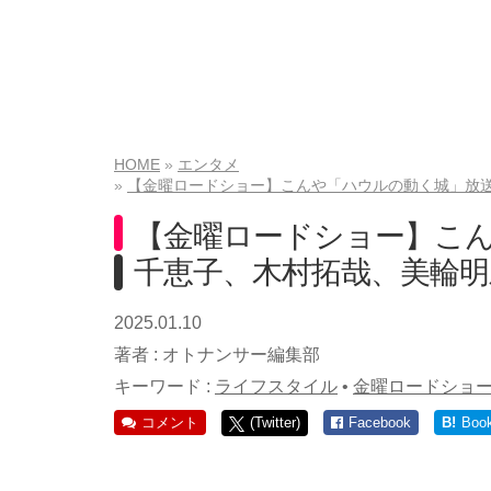
HOME
エンタメ
【金曜ロードショー】こんや「ハウルの動く城」放
【金曜ロードショー】こ
千恵子、木村拓哉、美輪明
2025.01.10
著者 :
オトナンサー編集部
キーワード :
ライフスタイル
•
金曜ロードショ
コメント
(Twitter)
Facebook
B!
Boo