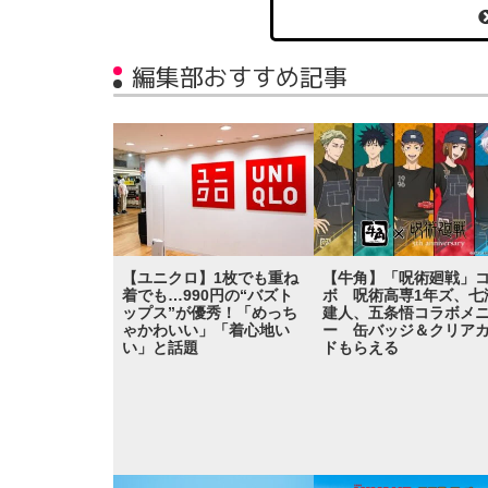
編集部おすすめ記事
【ユニクロ】1枚でも重ね
【牛角】「呪術廻戦」
着でも…990円の“バズト
ボ 呪術高専1年ズ、七
ップス”が優秀！「めっち
建人、五条悟コラボメ
ゃかわいい」「着心地い
ー 缶バッジ＆クリア
い」と話題
ドもらえる