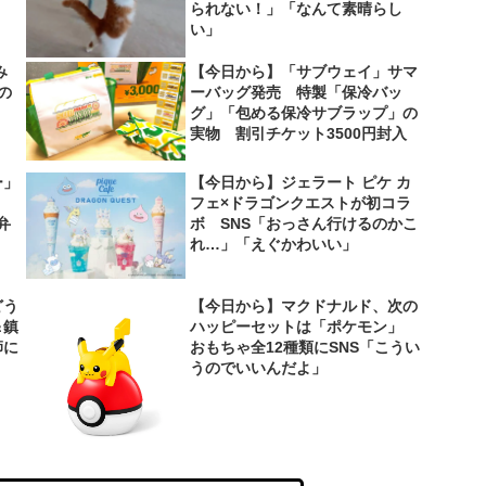
られない！」「なんて素晴らし
い」
み
【今日から】「サブウェイ」サマ
の
ーバッグ発売 特製「保冷バッ
グ」「包める保冷サブラップ」の
実物 割引チケット3500円封入
ー」
【今日から】ジェラート ピケ カ
フェ×ドラゴンクエストが初コラ
弁
ボ SNS「おっさん行けるのかこ
れ…」「えぐかわいい」
どう
【今日から】マクドナルド、次の
＆鎮
ハッピーセットは「ポケモン」
師に
おもちゃ全12種類にSNS「こうい
うのでいいんだよ」