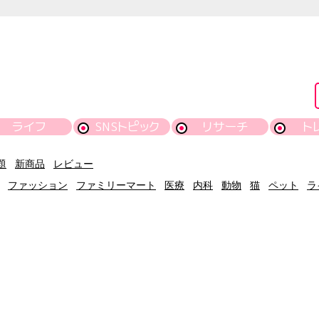
ライフ
SNSトピック
リサーチ
ト
題
新商品
レビュー
ファッション
ファミリーマート
医療
内科
動物
猫
ペット
ラ