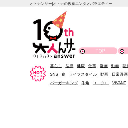
オトナンサー|オトナの教養エンタメバラエティー
TOP
暮らし
法律
健康
仕事
漫画
動画
話
SNS
食
ライフスタイル
動画
日常漫画
バーガーキング
牛角
ユニクロ
VIVANT