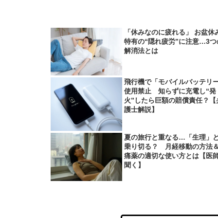
「休みなのに疲れる」 お盆休
特有の“隠れ疲労”に注意…3つ
解消法とは
飛行機で「モバイルバッテリ
使用禁止 知らずに充電し“発
火”したら巨額の賠償責任？【
護士解説】
夏の旅行と重なる…「生理」
乗り切る？ 月経移動の方法
痛薬の適切な使い方とは【医
聞く】