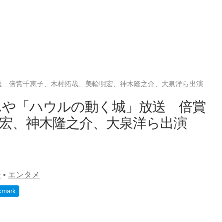
送 倍賞千恵子、木村拓哉、美輪明宏、神木隆之介、大泉洋ら出演
んや「ハウルの動く城」放送 倍賞
宏、神木隆之介、大泉洋ら出演
ー
•
エンタメ
kmark