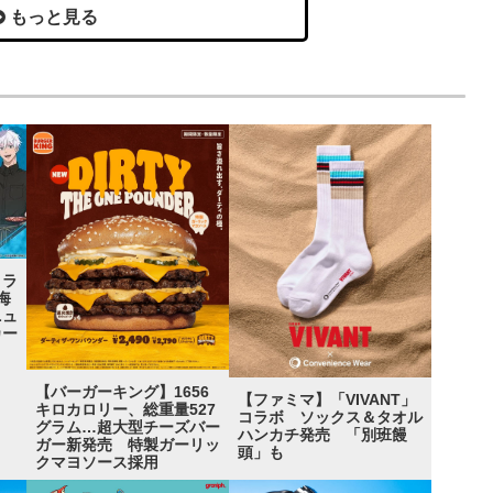
もっと見る
コラ
海
ニュ
カー
【バーガーキング】1656
【ファミマ】「VIVANT」
キロカロリー、総重量527
コラボ ソックス＆タオル
グラム…超大型チーズバー
ハンカチ発売 「別班饅
ガー新発売 特製ガーリッ
頭」も
クマヨソース採用