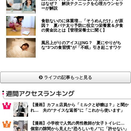
はなぜ？ 解決テクニックを心理カウンセラ
ーが解説
食欲ないのに体重増…「そうめんだけ」が原
因？ 夏バテ太り予防に役立つ栄養素＆夕食
の黄金比とは【管理栄養士に聞く】
風呂上がりのアイスはNG？ 夏にやりがち
な“3つの食習慣”が「不眠」引き起こすワケ
ライフの記事もっと見る
週間アクセスランキング
【漫画】カフェ店員から「ミルクと砂糖は？」と聞か
れ… 夫の“ナイスな返答”に「これから使います」
【漫画】小学校で人気の男性教師が女子トイレに…
個室の隙間から見えた“恐ろしいモノ”に「許せない」