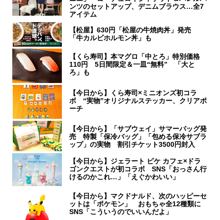
ンツのセットアップ、デニムブラウス…全7
アイテム
【松屋】630円「松屋の牛焼肉丼」発売
「牛カルビホルモン丼」も
【くら寿司】本マグロ「中とろ」特別価格
110円 5日間限定＆一皿“無料” 「大と
ろ」も
【今日から】くら寿司×ミニオンズ初コラ
ボ “実物”オリジナルステッカー、クリアポ
ーチ
【今日から】「サブウェイ」サマーバッグ発
売 特製「保冷バッグ」「包める保冷サブラ
ップ」の実物 割引チケット3500円封入
【今日から】ジェラート ピケ カフェ×ドラ
ゴンクエストが初コラボ SNS「おっさん行
けるのかこれ…」「えぐかわいい」
【今日から】マクドナルド、次のハッピーセ
ットは「ポケモン」 おもちゃ全12種類に
SNS「こういうのでいいんだよ」