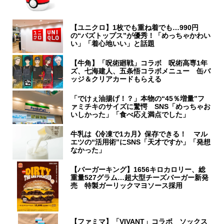
【ユニクロ】1枚でも重ね着でも…990円
の“バズトップス”が優秀！「めっちゃかわい
い」「着心地いい」と話題
【牛角】「呪術廻戦」コラボ 呪術高専1年
ズ、七海建人、五条悟コラボメニュー 缶バ
ッジ＆クリアカードもらえる
「でけぇ油揚げ！？」本物の“45％増量”フ
ァミチキのサイズに驚愕 SNS「めっちゃお
いしかった」「食べ応え満点でした」
牛乳は《冷凍で1カ月》保存できる！ マル
エツの“活用術”にSNS「天才ですか」「発想
なかった」
【バーガーキング】1656キロカロリー、総
重量527グラム…超大型チーズバーガー新発
売 特製ガーリックマヨソース採用
【ファミマ】「VIVANT」コラボ ソックス