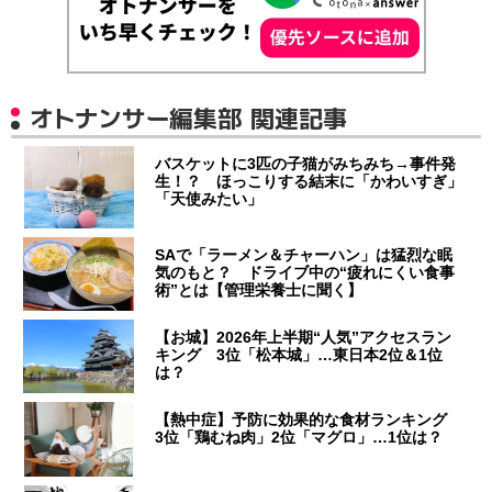
オトナンサー編集部 関連記事
バスケットに3匹の子猫がみちみち→事件発
生！？ ほっこりする結末に「かわいすぎ」
「天使みたい」
SAで「ラーメン＆チャーハン」は猛烈な眠
気のもと？ ドライブ中の“疲れにくい食事
術”とは【管理栄養士に聞く】
【お城】2026年上半期“人気”アクセスラン
キング 3位「松本城」…東日本2位＆1位
は？
【熱中症】予防に効果的な食材ランキング
3位「鶏むね肉」2位「マグロ」…1位は？