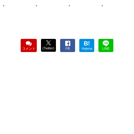
B!
(Twitter)
コメント
FB
Hatena
LINE