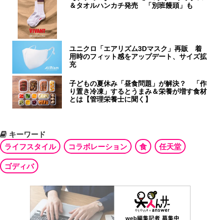
＆タオルハンカチ発売 「別班饅頭」も
ユニクロ「エアリズム3Dマスク」再販 着
用時のフィット感をアップデート、サイズ拡
充
子どもの夏休み「昼食問題」が解決？ 「作
り置き冷凍」するとうまみ＆栄養が増す食材
とは【管理栄養士に聞く】
キーワード
ライフスタイル
コラボレーション
食
任天堂
ゴディバ