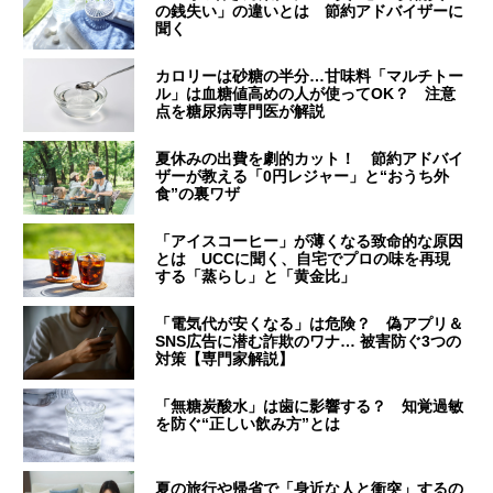
の銭失い」の違いとは 節約アドバイザーに
聞く
カロリーは砂糖の半分…甘味料「マルチトー
ル」は血糖値高めの人が使ってOK？ 注意
点を糖尿病専門医が解説
夏休みの出費を劇的カット！ 節約アドバイ
ザーが教える「0円レジャー」と“おうち外
食”の裏ワザ
「アイスコーヒー」が薄くなる致命的な原因
とは UCCに聞く、自宅でプロの味を再現
する「蒸らし」と「黄金比」
「電気代が安くなる」は危険？ 偽アプリ＆
SNS広告に潜む詐欺のワナ… 被害防ぐ3つの
対策【専門家解説】
「無糖炭酸水」は歯に影響する？ 知覚過敏
を防ぐ“正しい飲み方”とは
夏の旅行や帰省で「身近な人と衝突」するの