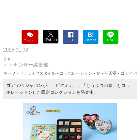
B!
(Twitter)
コメント
FB
Hatena
LINE
2025.01.08
著者 :
オトナンサー編集部
キーワード :
ライフスタイル
•
コラボレーション
•
食
•
任天堂
•
ゴディバ
ゴディバ ジャパンが、「ピクミン」、「どうぶつの森」とコラ
ボレーションした限定コレクションを発売中。