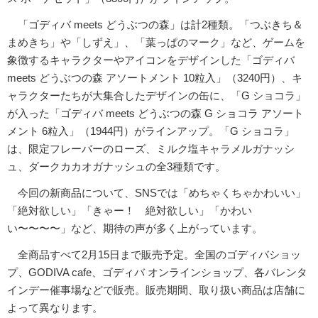
「ゴディバ meets どうぶつの森」は計2種類。「つぶきち＆
まめきち」や「しずえ」、「葉っぱのマーク」など、ゲームを
象徴するキャラクターやアイコンをデザインした「ゴディバ
meets どうぶつの森 アソートメント 10粒入」（3240円）、キ
ャラクターたちが大集合したデザインの缶に、「G ショコラ」
が入った「ゴディバ meets どうぶつの森 G ショコラ アソート
メント 6粒入」（1944円）がラインアップ。「G ショコラ」
は、限定フレーバーのローズ、ミルク塩キャラメルガナッシ
ュ、ダークカカオガナッシュの全3種類です。
今回の新商品について、SNSでは「めちゃくちゃかわいい」
「絶対欲しい」「きゃー！ 絶対欲しい」「かわい
い〜〜〜〜」など、期待の声が多く上がっています。
全商品すべて2月15日まで販売予定。全国のゴディバショッ
プ、GODIVA cafe、ゴディバ オンラインショップ、各バレンタ
インデー催事場などで販売。販売期間、取り扱い商品は店舗に
よって異なります。