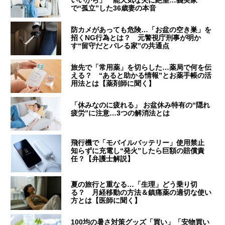
いいから」 能天気な夫に絶望…義実家
で“孤立”した36歳妻の本音
防カメがあっても危険…「お盆の空き巣」を
招くNG行為とは？ 元警視庁刑事が明か
す“留守だとバレる家”の共通点
旅先で「常用薬」を切らした…薬局で何を伝
える？ “あると助かる情報”とお薬手帳の活
用法とは【薬剤師に聞く】
「休みなのに疲れる」 お盆休み特有の“隠れ
疲労”に注意…3つの解消法とは
飛行機で「モバイルバッテリー」使用禁止
知らずに充電し“発火”したら巨額の賠償責
任？【弁護士解説】
夏の旅行と重なる…「生理」どう乗り切
る？ 月経移動の方法＆鎮痛薬の適切な使い
方とは【医師に聞く】
100均の暑さ対策グッズ「買い」「安物買い