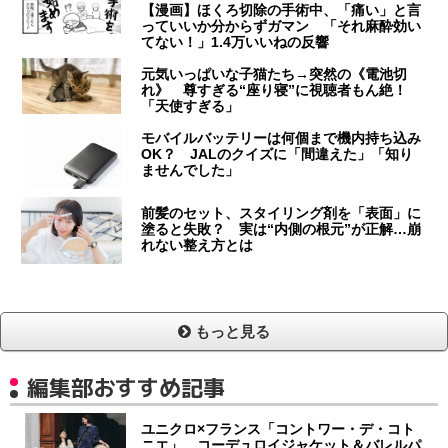
【漫画】ほくろ切除の手術中、「痛い」と言
っていいか分からずガマン 「それ麻酔効い
てない！」1.4万いいねの反響
元気いっぱいな子猫たち→突然の《電池切
れ》 尊すぎる“座り寝”に視聴者もん絶！
「天使すぎる」
モバイルバッテリーは何個まで機内持ち込み
OK？ JALのクイズに「間違えた」「知り
ませんでした」
前髪のセット、スタイリング剤を「表面」に
塗ると失敗？ 実は“内側の根元”が正解…崩
れない整え方とは
もっと見る
編集部おすすめ記事
ユニクロ×フランス「コントワー・デ・コト
ニエ」 コーデュロイジャケット＆バレルパ