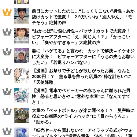
前日にカットしたのに…“しっくりこない”男性→あか
抜けカットで激変！ 2.9万いいね「別人やん」「モ
テそう」絶賛の声
“おかっぱ”に悩む男性→バッサリカットで大変身！
ビフォーアフターに「え、同じ人！？」「かっこい
い」「爽やかすぎる～」大絶賛の声
妻に「ハゲてる」と言われ…カットで解決→イケオジ
に大変身！ ビフォーアフターに「うちの夫もお願い
したい」「若返りハンパない」
【漫画】お祭りで子どもが欲しがったお面、なんと
2000円！？ 焦る母を救った店員の“粋な計らい”に
「天使降臨」
【漫画】電車でベビーカーの赤ちゃんに蹴られた男
性 怒ると思いきや…“意外な本音”に「なんてすて
き！」
大量の「ペットボトル」が楽に運べる！？ 災害時に
役立つ自衛隊の“ライフハック”に「目からうろこ」
「助かる」
「転売ヤーから買わないで」アイラップ公式が“ウォ
ッシャブルタンク”増産を報告 SNS「心強い」「落