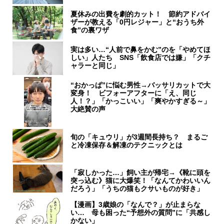
夏休みの出費を劇的カット！ 節約アドバイ
ザーが教える「0円レジャー」と“おうち外
食”の裏ワザ
実は多い…“人前で鼻をかむ”のを「やめてほ
しい」人たち SNS「飲食店では嫌」「クチ
ャラーと同じ」
“おかっぱ”に悩む男性→バッサリカットで大
変身！ ビフォーアフターに「え、同じ
人！？」「かっこいい」「爽やかすぎる～」
大絶賛の声
旬の「キュウリ」が3週間長持ち？ まるご
と冷凍保存＆解凍のテクニックとは
「寂しかった…」飼い主が帰宅→《靴に頭を
突っ込む》猫に大爆笑！「なんてかわいいん
だろう」「うちの猫もクサいものが好き」
【漫画】3歳娘の「なんで？」が止まらな
い… 母も困った“予想外の質問”に「共感し
かない」