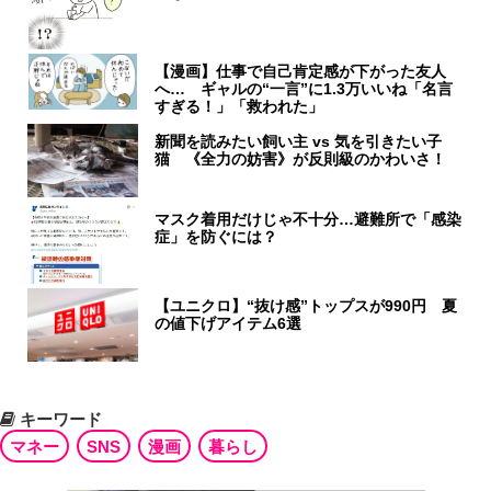
【漫画】仕事で自己肯定感が下がった友人
へ… ギャルの“一言”に1.3万いいね「名言
すぎる！」「救われた」
新聞を読みたい飼い主 vs 気を引きたい子
猫 《全力の妨害》が反則級のかわいさ！
マスク着用だけじゃ不十分…避難所で「感染
症」を防ぐには？
【ユニクロ】“抜け感”トップスが990円 夏
の値下げアイテム6選
キーワード
マネー
SNS
漫画
暮らし