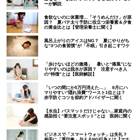
ーが解説
食欲ないのに体重増…「そうめんだけ」が原
因？ 夏バテ太り予防に役立つ栄養素＆夕食
の黄金比とは【管理栄養士に聞く】
風呂上がりのアイスはNG？ 夏にやりがち
な“3つの食習慣”が「不眠」引き起こすワケ
「歩けないほどの激痛」 暑いと“痛風”にな
りやすいのは脱水が原因？ 注意すべき人
の“特徴”とは【医師解説】
「いつの間にか5万円消えた…」 8月にハ
マりやすい“隠れ浪費”ワースト1位とは？
赤字防ぐコツを節約アドバイザーに聞く
【水虫】バスマットだけじゃない…家庭内の
感染招く“要注意スポット”とは 医師に聞く
ビジネスで「スマートウォッチ」は失礼？
相手に「悪印象」与えるNG行為とは【マナ