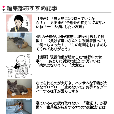
編集部おすすめ記事
【漫画】「無人島に1つ持っていくな
ら？」 男友達の“予想外の答え”に7.6万い
いね「一生大切にしたい友達」
4匹の子猫がお団子状態→1匹だけ残して解
散！ 《負けず嫌いさん》に視聴者ほっこり
「笑っちゃった！」「この動画をおすすめし
てくれてありがとう」
【漫画】現役僧侶が明かした“修行中の食
事”… あまりに質素な献立に1万いいね
「病気になりそう」「大変だ」
なでられるのが大好き、ハンサムな子猫が大
きなゴロゴロ！「止めないで」お手々をグー
パーする様子が愛らしすぎ
寝ているのに疲れ取れない…「寝返り」が原
因？ 寝具店が紹介する3つの“改善法”とは