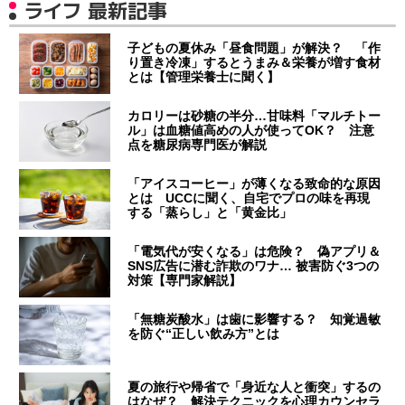
ライフ 最新記事
子どもの夏休み「昼食問題」が解決？ 「作
り置き冷凍」するとうまみ＆栄養が増す食材
とは【管理栄養士に聞く】
カロリーは砂糖の半分…甘味料「マルチトー
ル」は血糖値高めの人が使ってOK？ 注意
点を糖尿病専門医が解説
「アイスコーヒー」が薄くなる致命的な原因
とは UCCに聞く、自宅でプロの味を再現
する「蒸らし」と「黄金比」
「電気代が安くなる」は危険？ 偽アプリ＆
SNS広告に潜む詐欺のワナ… 被害防ぐ3つの
対策【専門家解説】
「無糖炭酸水」は歯に影響する？ 知覚過敏
を防ぐ“正しい飲み方”とは
夏の旅行や帰省で「身近な人と衝突」するの
はなぜ？ 解決テクニックを心理カウンセラ