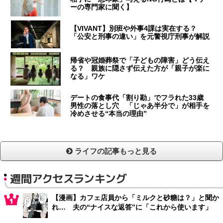
ーの専門家に聞く】
【VIVANT】別班や外事4課は実在する？
「公安と刑事の違い」を元警視庁刑事が解説
帰省や冠婚葬祭で「子どもの障害」どう伝え
る？ 親族に隠さず伝えた方が「親子が楽に
なる」ワケ
デートの食事代「割り勘」でフラれた33歳
男性の落とし穴 「じゃあ半分で」が相手を
冷めさせる“本当の理由”
ライフの記事もっと見る
週間アクセスランキング
【漫画】カフェ店員から「ミルクと砂糖は？」と聞か
れ… 夫の“ナイスな返答”に「これから使います」