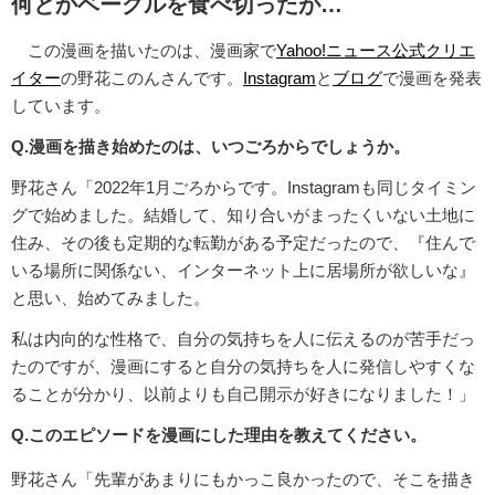
何とかベーグルを食べ切ったが…
この漫画を描いたのは、漫画家で
Yahoo!ニュース公式クリエ
イター
の野花このんさんです。
Instagram
と
ブログ
で漫画を発表
しています。
Q.漫画を描き始めたのは、いつごろからでしょうか。
野花さん「2022年1月ごろからです。Instagramも同じタイミン
グで始めました。結婚して、知り合いがまったくいない土地に
住み、その後も定期的な転勤がある予定だったので、『住んで
いる場所に関係ない、インターネット上に居場所が欲しいな』
と思い、始めてみました。
私は内向的な性格で、自分の気持ちを人に伝えるのが苦手だっ
たのですが、漫画にすると自分の気持ちを人に発信しやすくな
ることが分かり、以前よりも自己開示が好きになりました！」
Q.このエピソードを漫画にした理由を教えてください。
野花さん「先輩があまりにもかっこ良かったので、そこを描き