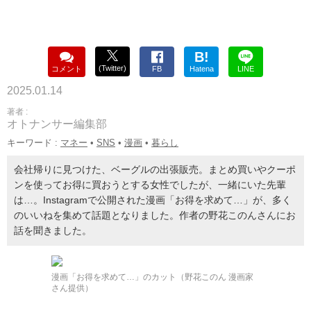
B!
(Twitter)
コメント
FB
Hatena
LINE
2025.01.14
著者 :
オトナンサー編集部
キーワード :
マネー
•
SNS
•
漫画
•
暮らし
会社帰りに見つけた、ベーグルの出張販売。まとめ買いやクーポ
ンを使ってお得に買おうとする女性でしたが、一緒にいた先輩
は…。Instagramで公開された漫画「お得を求めて…」が、多く
のいいねを集めて話題となりました。作者の野花このんさんにお
話を聞きました。
漫画「お得を求めて…」のカット（野花このん 漫画家
さん提供）