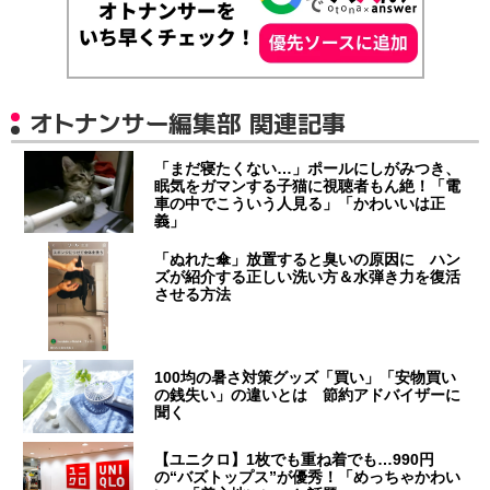
オトナンサー編集部 関連記事
「まだ寝たくない…」ポールにしがみつき、
眠気をガマンする子猫に視聴者もん絶！「電
車の中でこういう人見る」「かわいいは正
義」
「ぬれた傘」放置すると臭いの原因に ハン
ズが紹介する正しい洗い方＆水弾き力を復活
させる方法
100均の暑さ対策グッズ「買い」「安物買い
の銭失い」の違いとは 節約アドバイザーに
聞く
【ユニクロ】1枚でも重ね着でも…990円
の“バズトップス”が優秀！「めっちゃかわい