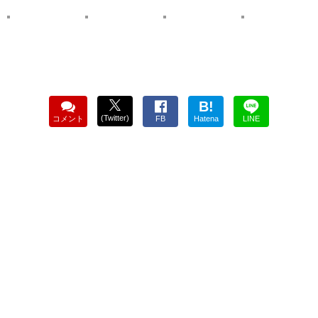
B!
(Twitter)
コメント
FB
Hatena
LINE