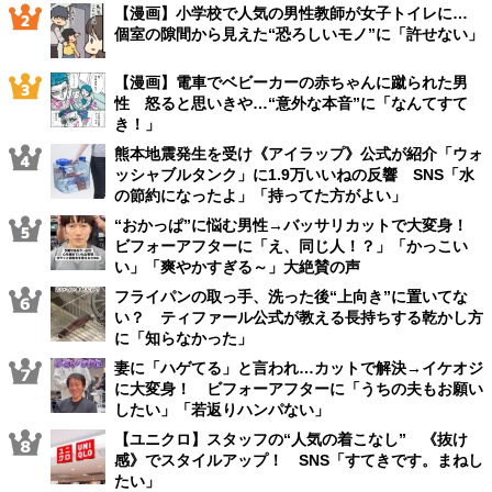
【漫画】小学校で人気の男性教師が女子トイレに…
個室の隙間から見えた“恐ろしいモノ”に「許せない」
【漫画】電車でベビーカーの赤ちゃんに蹴られた男
性 怒ると思いきや…“意外な本音”に「なんてすて
き！」
熊本地震発生を受け《アイラップ》公式が紹介「ウォ
ッシャブルタンク」に1.9万いいねの反響 SNS「水
の節約になったよ」「持ってた方がよい」
“おかっぱ”に悩む男性→バッサリカットで大変身！
ビフォーアフターに「え、同じ人！？」「かっこい
い」「爽やかすぎる～」大絶賛の声
フライパンの取っ手、洗った後“上向き”に置いてな
い？ ティファール公式が教える長持ちする乾かし方
に「知らなかった」
妻に「ハゲてる」と言われ…カットで解決→イケオジ
に大変身！ ビフォーアフターに「うちの夫もお願い
したい」「若返りハンパない」
【ユニクロ】スタッフの“人気の着こなし” 《抜け
感》でスタイルアップ！ SNS「すてきです。まねし
たい」