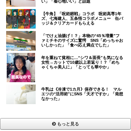
い」「着心地いい」と話題
【牛角】「呪術廻戦」コラボ 呪術高専1年
ズ、七海建人、五条悟コラボメニュー 缶バ
ッジ＆クリアカードもらえる
「でけぇ油揚げ！？」本物の“45％増量”フ
ァミチキのサイズに驚愕 SNS「めっちゃお
いしかった」「食べ応え満点でした」
年を重ねて貧相に…“シワ＆面長”も気になる
女性→カットで10歳以上若返り！？「めち
ゃくちゃ美人に」「とっても華やか」
牛乳は《冷凍で1カ月》保存できる！ マル
エツの“活用術”にSNS「天才ですか」「発想
なかった」
もっと見る