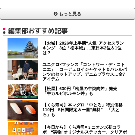
もっと見る
編集部おすすめ記事
【お城】2026年上半期“人気”アクセスラン
キング 3位「松本城」…東日本2位＆1位
は？
ユニクロ×フランス「コントワー・デ・コト
ニエ」 コーデュロイジャケット＆バレルパ
ンツのセットアップ、デニムブラウス…全7
アイテム
【松屋】630円「松屋の牛焼肉丼」発売
「牛カルビホルモン丼」も
【くら寿司】本マグロ「中とろ」特別価格
110円 5日間限定＆一皿“無料” 「大と
ろ」も
【今日から】くら寿司×ミニオンズ初コラ
ボ “実物”オリジナルステッカー、クリアポ