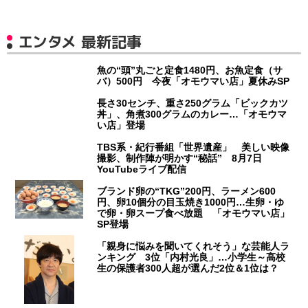
エンタメ 最新記事
魚の“頭”丸ごと定食1480円、お魚定食（サ
バ）500円 今夜「オモウマい店」夏休みSP
長さ30センチ、重さ250グラム「ビックカツ
丼」、角煮300グラムのカレー…「オモウマ
い店」登場
TBS系・紀行番組「世界遺産」 美しい映像
撮影、制作陣が明かす“秘話” 8月7日
YouTubeライブ配信
ブランド卵の“TKG”200円、ラーメン600
円、卵10個分の目玉焼き1000円…生卵・ゆ
で卵・卵スープ食べ放題 「オモウマい店」
SP登場
「親身に悩みを聞いてくれそう」な芸能人ラ
ンキング 3位「内村光良」…小学生～高校
生の保護者300人超が選んだ2位＆1位は？