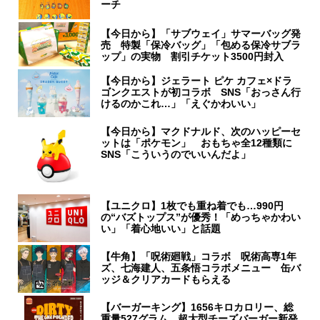
ーチ
【今日から】「サブウェイ」サマーバッグ発
売 特製「保冷バッグ」「包める保冷サブラ
ップ」の実物 割引チケット3500円封入
【今日から】ジェラート ピケ カフェ×ドラ
ゴンクエストが初コラボ SNS「おっさん行
けるのかこれ…」「えぐかわいい」
【今日から】マクドナルド、次のハッピーセ
ットは「ポケモン」 おもちゃ全12種類に
SNS「こういうのでいいんだよ」
【ユニクロ】1枚でも重ね着でも…990円
の“バズトップス”が優秀！「めっちゃかわい
い」「着心地いい」と話題
【牛角】「呪術廻戦」コラボ 呪術高専1年
ズ、七海建人、五条悟コラボメニュー 缶バ
ッジ＆クリアカードもらえる
【バーガーキング】1656キロカロリー、総
重量527グラム…超大型チーズバーガー新発