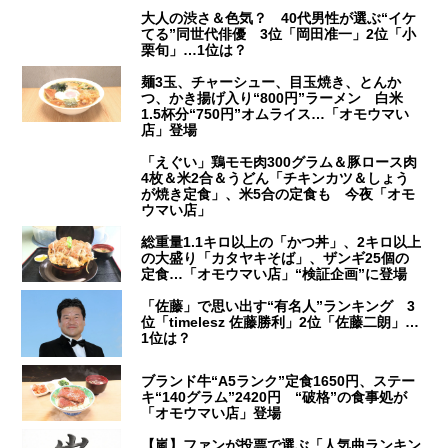
大人の渋さ＆色気？ 40代男性が選ぶ“イケ
てる”同世代俳優 3位「岡田准一」2位「小
栗旬」…1位は？
麺3玉、チャーシュー、目玉焼き、とんか
つ、かき揚げ入り“800円”ラーメン 白米
1.5杯分“750円”オムライス…「オモウマい
店」登場
「えぐい」鶏モモ肉300グラム＆豚ロース肉
4枚＆米2合＆うどん「チキンカツ＆しょう
が焼き定食」、米5合の定食も 今夜「オモ
ウマい店」
総重量1.1キロ以上の「かつ丼」、2キロ以上
の大盛り「カタヤキそば」、ザンギ25個の
定食…「オモウマい店」“検証企画”に登場
「佐藤」で思い出す“有名人”ランキング 3
位「timelesz 佐藤勝利」2位「佐藤二朗」…
1位は？
ブランド牛“A5ランク”定食1650円、ステー
キ“140グラム”2420円 “破格”の食事処が
「オモウマい店」登場
【嵐】ファンが投票で選ぶ「人気曲ランキン