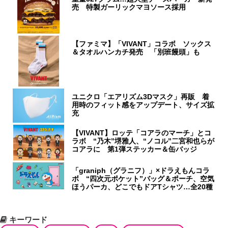
売 特製ガーリックマヨソース採用
【ファミマ】「VIVANT」コラボ ソックス
＆タオルハンカチ発売 「別班饅頭」も
ユニクロ「エアリズム3Dマスク」再販 着
用時のフィット感をアップデート、サイズ拡
充
【VIVANT】ロッテ「コアラのマーチ」とコ
ラボ “乃木”堺雅人、“ノコル”二宮和也らが
コアラに 第1弾ステッカー＆缶バッジ
「graniph（グラニフ）」×ドラえもんコラ
ボ “四次元ポケット”バッグ＆ポーチ、空気
ほうパーカ、どこでもドアTシャツ…全20種
キーワード