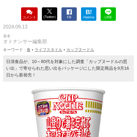
B!
(Twitter)
コメント
FB
Hatena
LINE
2024.09.13
著者 :
オトナンサー編集部
キーワード :
食
•
ライフスタイル
•
カップヌードル
日清食品が、10～80代を対象にした調査「カップヌードルの思
い出」で寄せられた思い出をパッケージにした限定商品を9月16
日から新発売！