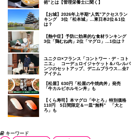
術”とは【管理栄養士に聞く】
【お城】2026年上半期“人気”アクセスラン
キング 3位「松本城」…東日本2位＆1位
は？
【熱中症】予防に効果的な食材ランキング
3位「鶏むね肉」2位「マグロ」…1位は？
ユニクロ×フランス「コントワー・デ・コト
ニエ」 コーデュロイジャケット＆バレルパ
ンツのセットアップ、デニムブラウス…全7
アイテム
【松屋】630円「松屋の牛焼肉丼」発売
「牛カルビホルモン丼」も
【くら寿司】本マグロ「中とろ」特別価格
110円 5日間限定＆一皿“無料” 「大と
ろ」も
キーワード