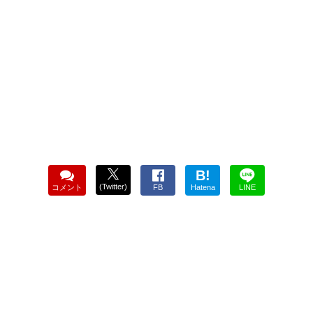
B!
(Twitter)
コメント
FB
Hatena
LINE