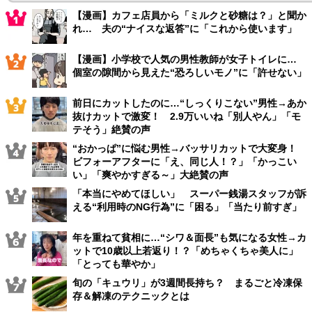
【漫画】カフェ店員から「ミルクと砂糖は？」と聞か
れ… 夫の“ナイスな返答”に「これから使います」
【漫画】小学校で人気の男性教師が女子トイレに…
個室の隙間から見えた“恐ろしいモノ”に「許せない」
前日にカットしたのに…“しっくりこない”男性→あか
抜けカットで激変！ 2.9万いいね「別人やん」「モ
テそう」絶賛の声
“おかっぱ”に悩む男性→バッサリカットで大変身！
ビフォーアフターに「え、同じ人！？」「かっこい
い」「爽やかすぎる～」大絶賛の声
「本当にやめてほしい」 スーパー銭湯スタッフが訴
える“利用時のNG行為”に「困る」「当たり前すぎ」
年を重ねて貧相に…“シワ＆面長”も気になる女性→カ
ットで10歳以上若返り！？「めちゃくちゃ美人に」
「とっても華やか」
旬の「キュウリ」が3週間長持ち？ まるごと冷凍保
存＆解凍のテクニックとは