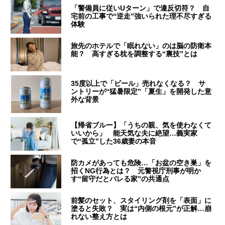
「警備員に従いUターン」で違反切符？ 自
宅前の工事で“逆走”強いられた理不尽すぎる
体験
旅先のホテルで「眠れない」のは脳の防衛本
能？ 高すぎる枕を調整する“裏技”とは
35度以上で「ビール」売れなくなる？ サ
ントリーが“猛暑限定”「夏生」を開発した意
外な背景
【帰省ブルー】「うちの親、気を使わなくて
いいから」 能天気な夫に絶望…義実家
で“孤立”した36歳妻の本音
防カメがあっても危険…「お盆の空き巣」を
招くNG行為とは？ 元警視庁刑事が明か
す“留守だとバレる家”の共通点
前髪のセット、スタイリング剤を「表面」に
塗ると失敗？ 実は“内側の根元”が正解…崩
れない整え方とは