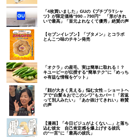
「4枚買いました」GUの《プチプラTシャ
ツ》が限定価格“990→790円” 「形がきれ
いで最高」「首元よれなくて優秀」絶賛の声
【セブンイレブン】「ブタメン」とコラボ
とんこつ味のチキン発売
「オクラ」の産毛、実は簡単に取れる！？
キユーピーが伝授する“簡単テク”に「めっち
ゃ有益な情報をゲット」
「顔が大きく見える」悩む女性→ショートヘ
アで“白髪＆おでこのシワ”もカバー！「若返
って別人みたい」「あか抜けてきれい」称賛
の声
【漫画】「今日ビジュがよくない…」と落ち
込む彼女 自己肯定感を爆上げする彼氏
の“一言”に「最高の彼氏」