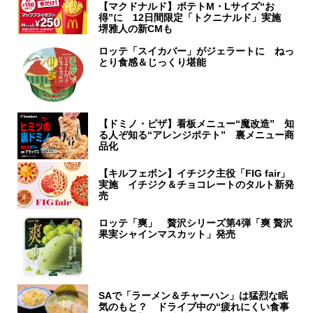
【マクドナルド】ポテトM・Lサイズ“お
得”に 12日間限定「トクニナルド」実施
堺雅人の新CMも
ロッテ「スイカバー」がジェラートに ねっ
とり食感＆じっくり堪能
【ドミノ・ピザ】看板メニュー“魔改造” 知
る人ぞ知る“アレンジポテト” 裏メニュー商
品化
【キルフェボン】イチジク主役「FIG fair」
実施 イチジク＆チョコレートのタルト新発
売
ロッテ「爽」 贅沢シリーズ第4弾「爽 贅沢
果実シャインマスカット」発売
SAで「ラーメン＆チャーハン」は猛烈な眠
気のもと？ ドライブ中の“疲れにくい食事