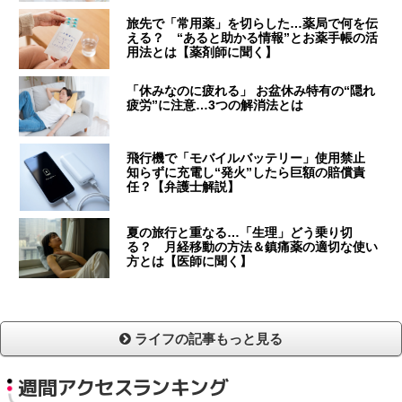
旅先で「常用薬」を切らした…薬局で何を伝
える？ “あると助かる情報”とお薬手帳の活
用法とは【薬剤師に聞く】
「休みなのに疲れる」 お盆休み特有の“隠れ
疲労”に注意…3つの解消法とは
飛行機で「モバイルバッテリー」使用禁止
知らずに充電し“発火”したら巨額の賠償責
任？【弁護士解説】
夏の旅行と重なる…「生理」どう乗り切
る？ 月経移動の方法＆鎮痛薬の適切な使い
方とは【医師に聞く】
ライフの記事もっと見る
週間アクセスランキング