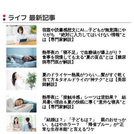
ライフ 最新記事
宿題や読書感想文にAI…子どもが無意識にや
りがち “絶対に入力してはいけない情報”と
は【専門家解説】
熱帯夜の「寝不足」で血糖値が爆上がり？
食事を我慢しても太る“夏の盲点”とは【糖尿
病専門医が解説】
夏のドライヤー熱風がつらい…髪がすぐ乾く
当て方＆タオルドライの“神テク”とは【美容
師解説】
熱帯夜に「接触冷感」シーツは逆効果？ 結
局暑い理由＆夏の快眠に導く“意外な寝具”と
は【専門家解説】
「結婚は？」「子どもは？」 親のおせっか
い、もはやホラー？ 「帰省ブルー」が“正
常な生存本能”と言えるワケ