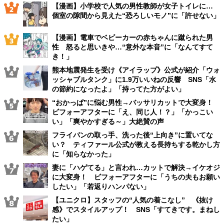
【漫画】小学校で人気の男性教師が女子トイレに…
個室の隙間から見えた“恐ろしいモノ”に「許せない」
【漫画】電車でベビーカーの赤ちゃんに蹴られた男
性 怒ると思いきや…“意外な本音”に「なんてすて
き！」
熊本地震発生を受け《アイラップ》公式が紹介「ウォ
ッシャブルタンク」に1.9万いいねの反響 SNS「水
の節約になったよ」「持ってた方がよい」
“おかっぱ”に悩む男性→バッサリカットで大変身！
ビフォーアフターに「え、同じ人！？」「かっこい
い」「爽やかすぎる～」大絶賛の声
フライパンの取っ手、洗った後“上向き”に置いてな
い？ ティファール公式が教える長持ちする乾かし方
に「知らなかった」
妻に「ハゲてる」と言われ…カットで解決→イケオジ
に大変身！ ビフォーアフターに「うちの夫もお願い
したい」「若返りハンパない」
【ユニクロ】スタッフの“人気の着こなし” 《抜け
感》でスタイルアップ！ SNS「すてきです。まねし
たい」