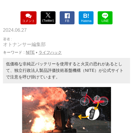
B!
(Twitter)
コメント
FB
Hatena
LINE
2024.06.27
著者 :
オトナンサー編集部
キーワード :
NITE
•
ライフハック
低価格な非純正バッテリーを使用すると火災の恐れがあるとし
て、独立行政法人製品評価技術基盤機構（NITE）が公式サイト
で注意を呼び掛けています。