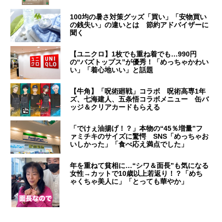
100均の暑さ対策グッズ「買い」「安物買い
の銭失い」の違いとは 節約アドバイザーに
聞く
【ユニクロ】1枚でも重ね着でも…990円
の“バズトップス”が優秀！「めっちゃかわい
い」「着心地いい」と話題
【牛角】「呪術廻戦」コラボ 呪術高専1年
ズ、七海建人、五条悟コラボメニュー 缶バ
ッジ＆クリアカードもらえる
「でけぇ油揚げ！？」本物の“45％増量”フ
ァミチキのサイズに驚愕 SNS「めっちゃお
いしかった」「食べ応え満点でした」
年を重ねて貧相に…“シワ＆面長”も気になる
女性→カットで10歳以上若返り！？「めち
ゃくちゃ美人に」「とっても華やか」