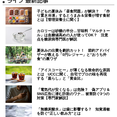
ライフ 最新記事
子どもの夏休み「昼食問題」が解決？ 「作
り置き冷凍」するとうまみ＆栄養が増す食材
とは【管理栄養士に聞く】
カロリーは砂糖の半分…甘味料「マルチトー
ル」は血糖値高めの人が使ってOK？ 注意
点を糖尿病専門医が解説
夏休みの出費を劇的カット！ 節約アドバイ
ザーが教える「0円レジャー」と“おうち外
食”の裏ワザ
「アイスコーヒー」が薄くなる致命的な原因
とは UCCに聞く、自宅でプロの味を再現
する「蒸らし」と「黄金比」
「電気代が安くなる」は危険？ 偽アプリ＆
SNS広告に潜む詐欺のワナ… 被害防ぐ3つの
対策【専門家解説】
「無糖炭酸水」は歯に影響する？ 知覚過敏
を防ぐ“正しい飲み方”とは