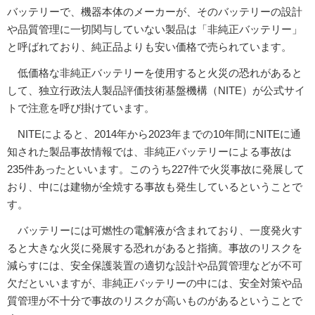
バッテリーで、機器本体のメーカーが、そのバッテリーの設計
や品質管理に一切関与していない製品は「非純正バッテリー」
と呼ばれており、純正品よりも安い価格で売られています。
低価格な非純正バッテリーを使用すると火災の恐れがあると
して、独立行政法人製品評価技術基盤機構（NITE）が公式サイ
トで注意を呼び掛けています。
NITEによると、2014年から2023年までの10年間にNITEに通
知された製品事故情報では、非純正バッテリーによる事故は
235件あったといいます。このうち227件で火災事故に発展して
おり、中には建物が全焼する事故も発生しているということで
す。
バッテリーには可燃性の電解液が含まれており、一度発火す
ると大きな火災に発展する恐れがあると指摘。事故のリスクを
減らすには、安全保護装置の適切な設計や品質管理などが不可
欠だといいますが、非純正バッテリーの中には、安全対策や品
質管理が不十分で事故のリスクが高いものがあるということで