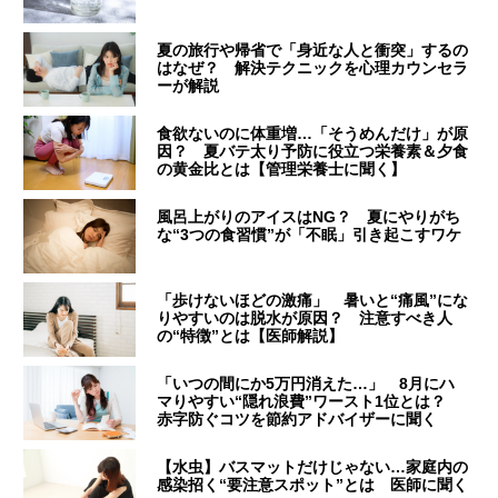
夏の旅行や帰省で「身近な人と衝突」するの
はなぜ？ 解決テクニックを心理カウンセラ
ーが解説
食欲ないのに体重増…「そうめんだけ」が原
因？ 夏バテ太り予防に役立つ栄養素＆夕食
の黄金比とは【管理栄養士に聞く】
風呂上がりのアイスはNG？ 夏にやりがち
な“3つの食習慣”が「不眠」引き起こすワケ
「歩けないほどの激痛」 暑いと“痛風”にな
りやすいのは脱水が原因？ 注意すべき人
の“特徴”とは【医師解説】
「いつの間にか5万円消えた…」 8月にハ
マりやすい“隠れ浪費”ワースト1位とは？
赤字防ぐコツを節約アドバイザーに聞く
【水虫】バスマットだけじゃない…家庭内の
感染招く“要注意スポット”とは 医師に聞く