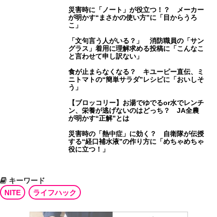
災害時に「ノート」が役立つ！？ メーカー
が明かす“まさかの使い方”に「目からうろ
こ」
「文句言う人がいる？」 消防職員の「サン
グラス」着用に理解求める投稿に「こんなこ
と言わせて申し訳ない」
食が止まらなくなる？ キユーピー直伝、ミ
ニトマトの“簡単サラダ”レシピに「おいしそ
う」
【ブロッコリー】お湯でゆでるor水でレンチ
ン、栄養が逃げないのはどっち？ JA全農
が明かす“正解”とは
災害時の「熱中症」に効く？ 自衛隊が伝授
する“経口補水液”の作り方に「めちゃめちゃ
役に立つ！」
キーワード
NITE
ライフハック