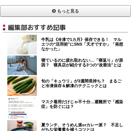
もっと見る
編集部おすすめ記事
牛乳は《冷凍で1カ月》保存できる！ マル
エツの“活用術”にSNS「天才ですか」「発想
なかった」
寝ているのに疲れ取れない…「寝返り」が原
因？ 寝具店が紹介する3つの“改善法”とは
旬の「キュウリ」が3週間長持ち？ まるご
と冷凍保存＆解凍のテクニックとは
マスク着用だけじゃ不十分…避難所で「感染
症」を防ぐには？
夏ランチ、そうめん派orカレー派？ 不足し
がちな栄養素を補うコツとは