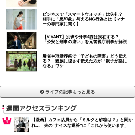
ビジネスで「スマートウォッチ」は失礼？
相手に「悪印象」与えるNG行為とは【マナ
ーの専門家に聞く】
【VIVANT】別班や外事4課は実在する？
「公安と刑事の違い」を元警視庁刑事が解説
帰省や冠婚葬祭で「子どもの障害」どう伝え
る？ 親族に隠さず伝えた方が「親子が楽に
なる」ワケ
ライフの記事もっと見る
週間アクセスランキング
【漫画】カフェ店員から「ミルクと砂糖は？」と聞か
れ… 夫の“ナイスな返答”に「これから使います」