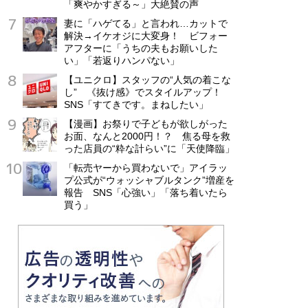
「爽やかすぎる～」大絶賛の声
妻に「ハゲてる」と言われ…カットで
解決→イケオジに大変身！ ビフォー
アフターに「うちの夫もお願いした
い」「若返りハンパない」
【ユニクロ】スタッフの“人気の着こな
し” 《抜け感》でスタイルアップ！
SNS「すてきです。まねしたい」
【漫画】お祭りで子どもが欲しがった
お面、なんと2000円！？ 焦る母を救
った店員の“粋な計らい”に「天使降臨」
「転売ヤーから買わないで」アイラッ
プ公式が“ウォッシャブルタンク”増産を
報告 SNS「心強い」「落ち着いたら
買う」