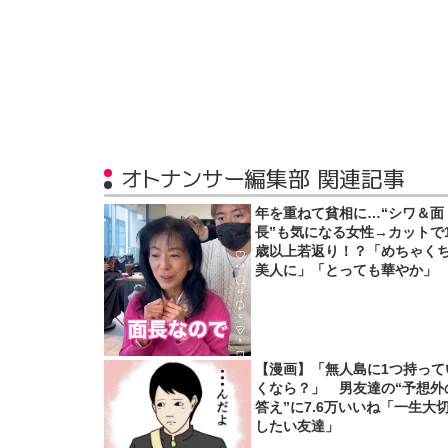
オトナンサー編集部 関連記事
年を重ねて貧相に…“シワ＆面
長”も気になる女性→カットで1
歳以上若返り！？「めちゃく
美人に」「とっても華やか」
【漫画】「無人島に1つ持って
くなら？」 男友達の“予想外
答え”に7.6万いいね「一生大
したい友達」