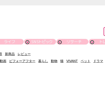
ライフ
SNSトピック
リサーチ
ト
題
新商品
レビュー
動画
ビフォーアフター
暮らし
動物
猫
VIVANT
ペット
ドラマ