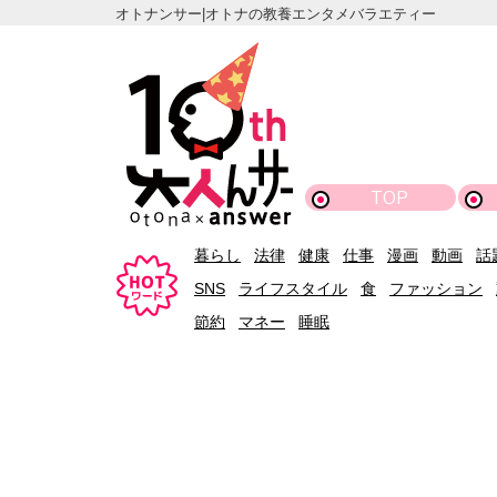
オトナンサー|オトナの教養エンタメバラエティー
TOP
暮らし
法律
健康
仕事
漫画
動画
話
SNS
ライフスタイル
食
ファッション
節約
マネー
睡眠