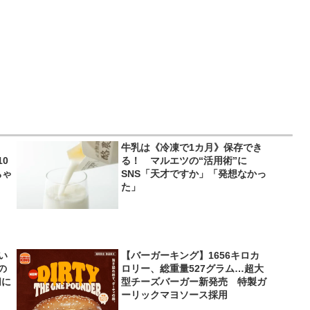
牛乳は《冷凍で1カ月》保存でき
0
る！ マルエツの“活用術”に
ちゃ
SNS「天才ですか」「発想なかっ
た」
い
【バーガーキング】1656キロカ
の
ロリー、総重量527グラム…超大
切に
型チーズバーガー新発売 特製ガ
ーリックマヨソース採用