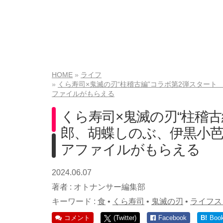
HOME
ライフ
くら寿司×鬼滅の刃“柱稽古編”コラボ第2弾スター
ファイルがもらえる
くら寿司×鬼滅の刃“柱稽
郎、胡蝶しのぶ、伊黒小
アファイルがもらえる
2024.06.07
著者 :
オトナンサー編集部
キーワード :
食
•
くら寿司
•
鬼滅の刃
•
ライフス
コメント
(Twitter)
Facebook
B!
Boo