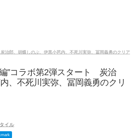
ト 炭治郎、胡蝶しのぶ、伊黒小芭内、不死川実弥、冨岡義勇のクリア
古編”コラボ第2弾スタート 炭治
芭内、不死川実弥、冨岡義勇のクリ
タイル
kmark