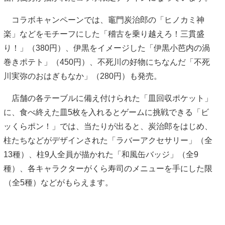
コラボキャンペーンでは、竈門炭治郎の「ヒノカミ神
楽」などをモチーフにした「稽古を乗り越えろ！三貫盛
り！」（380円）、伊黒をイメージした「伊黒小芭内の渦
巻きポテト」（450円）、不死川の好物にちなんだ「不死
川実弥のおはぎもなか」（280円）も発売。
店舗の各テーブルに備え付けられた「皿回収ポケット」
に、食べ終えた皿5枚を入れるとゲームに挑戦できる「ビ
ッくらポン！」では、当たりが出ると、炭治郎をはじめ、
柱たちなどがデザインされた「ラバーアクセサリー」（全
13種）、柱9人全員が描かれた「和風缶バッジ」（全9
種）、各キャラクターがくら寿司のメニューを手にした限
」（全5種）などがもらえます。