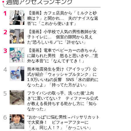
週間アクセスランキング
【漫画】カフェ店員から「ミルクと砂
糖は？」と聞かれ… 夫の“ナイスな返
答”に「これから使います」
【漫画】小学校で人気の男性教師が女
子トイレに… 個室の隙間から見え
た“恐ろしいモノ”に「許せない」
【漫画】電車でベビーカーの赤ちゃん
に蹴られた男性 怒ると思いきや…“意
外な本音”に「なんてすてき！」
熊本地震発生を受け《アイラップ》公
式が紹介「ウォッシャブルタンク」に
1.9万いいねの反響 SNS「水の節約に
なったよ」「持ってた方がよい」
フライパンの取っ手、洗った後“上向
き”に置いてない？ ティファール公式
が教える長持ちする乾かし方に「知ら
なかった」
“おかっぱ”に悩む男性→バッサリカット
で大変身！ ビフォーアフターに
「え、同じ人！？」「かっこいい」