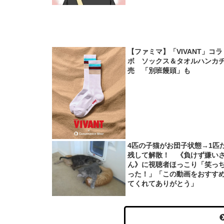
【ファミマ】「VIVANT」コラ
ボ ソックス＆タオルハンカ
売 「別班饅頭」も
4匹の子猫がお団子状態→1匹
残して解散！ 《負けず嫌い
ん》に視聴者ほっこり「笑っ
った！」「この動画をおすす
てくれてありがとう」