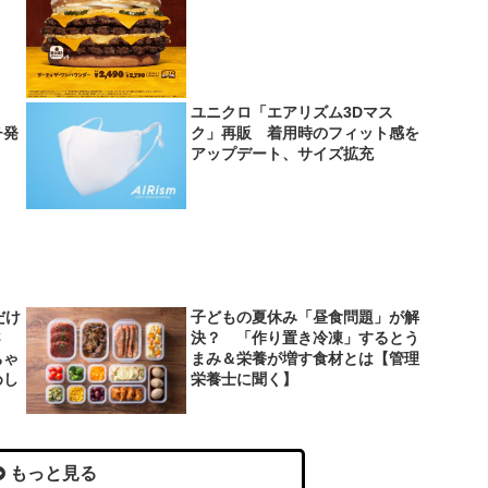
ユニクロ「エアリズム3Dマス
チ発
ク」再販 着用時のフィット感を
アップデート、サイズ拡充
だけ
子どもの夏休み「昼食問題」が解
さ
決？ 「作り置き冷凍」するとう
ちゃ
まみ＆栄養が増す食材とは【管理
めし
栄養士に聞く】
もっと見る