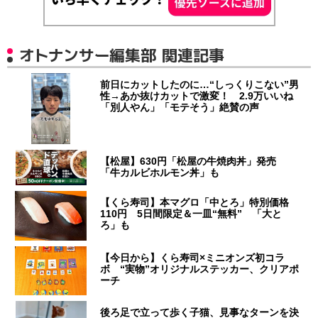
オトナンサー編集部 関連記事
前日にカットしたのに…“しっくりこない”男
性→あか抜けカットで激変！ 2.9万いいね
「別人やん」「モテそう」絶賛の声
【松屋】630円「松屋の牛焼肉丼」発売
「牛カルビホルモン丼」も
【くら寿司】本マグロ「中とろ」特別価格
110円 5日間限定＆一皿“無料” 「大と
ろ」も
【今日から】くら寿司×ミニオンズ初コラ
ボ “実物”オリジナルステッカー、クリアポ
ーチ
後ろ足で立って歩く子猫、見事なターンを決