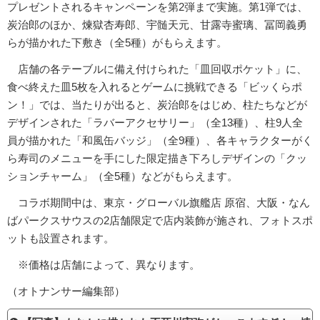
プレゼントされるキャンペーンを第2弾まで実施。第1弾では、
炭治郎のほか、煉獄杏寿郎、宇髄天元、甘露寺蜜璃、冨岡義勇
らが描かれた下敷き（全5種）がもらえます。
店舗の各テーブルに備え付けられた「皿回収ポケット」に、
食べ終えた皿5枚を入れるとゲームに挑戦できる「ビッくらポ
ン！」では、当たりが出ると、炭治郎をはじめ、柱たちなどが
デザインされた「ラバーアクセサリー」（全13種）、柱9人全
員が描かれた「和風缶バッジ」（全9種）、各キャラクターがく
ら寿司のメニューを手にした限定描き下ろしデザインの「クッ
ションチャーム」（全5種）などがもらえます。
コラボ期間中は、東京・グローバル旗艦店 原宿、大阪・なん
ばパークスサウスの2店舗限定で店内装飾が施され、フォトスポ
ットも設置されます。
※価格は店舗によって、異なります。
（オトナンサー編集部）