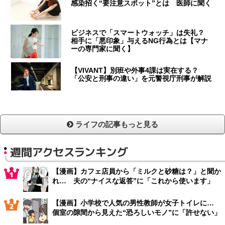
感染招く“要注意スポット”とは 医師に聞く
ビジネスで「スマートウォッチ」は失礼？
相手に「悪印象」与えるNG行為とは【マナ
ーの専門家に聞く】
【VIVANT】別班や外事4課は実在する？
「公安と刑事の違い」を元警視庁刑事が解説
ライフの記事もっと見る
週間アクセスランキング
【漫画】カフェ店員から「ミルクと砂糖は？」と聞か
れ… 夫の“ナイスな返答”に「これから使います」
【漫画】小学校で人気の男性教師が女子トイレに…
個室の隙間から見えた“恐ろしいモノ”に「許せない」