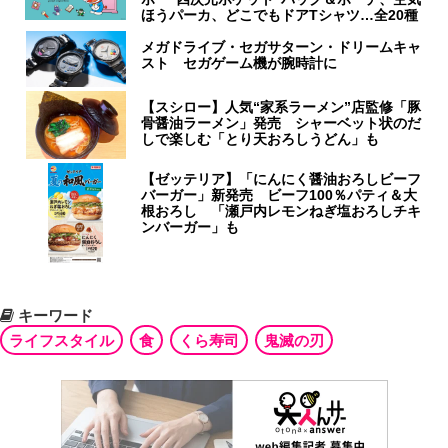
ほうパーカ、どこでもドアTシャツ…全20種
メガドライブ・セガサターン・ドリームキャ
スト セガゲーム機が腕時計に
【スシロー】人気“家系ラーメン”店監修「豚
骨醤油ラーメン」発売 シャーベット状のだ
しで楽しむ「とり天おろしうどん」も
【ゼッテリア】「にんにく醤油おろしビーフ
バーガー」新発売 ビーフ100％パティ＆大
根おろし 「瀬戸内レモンねぎ塩おろしチキ
ンバーガー」も
キーワード
ライフスタイル
食
くら寿司
鬼滅の刃