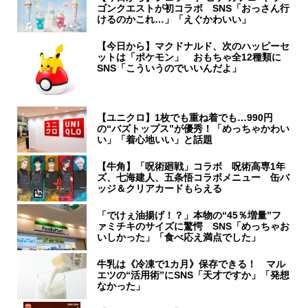
ゴンクエストが初コラボ SNS「おっさん行
けるのかこれ…」「えぐかわいい」
【今日から】マクドナルド、次のハッピーセ
ットは「ポケモン」 おもちゃ全12種類に
SNS「こういうのでいいんだよ」
【ユニクロ】1枚でも重ね着でも…990円
の“バズトップス”が優秀！「めっちゃかわい
い」「着心地いい」と話題
【牛角】「呪術廻戦」コラボ 呪術高専1年
ズ、七海建人、五条悟コラボメニュー 缶バ
ッジ＆クリアカードもらえる
「でけぇ油揚げ！？」本物の“45％増量”フ
ァミチキのサイズに驚愕 SNS「めっちゃお
いしかった」「食べ応え満点でした」
牛乳は《冷凍で1カ月》保存できる！ マル
エツの“活用術”にSNS「天才ですか」「発想
なかった」