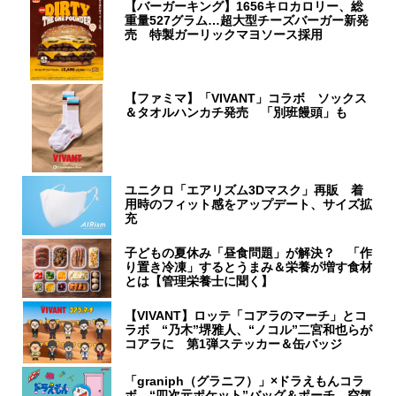
【バーガーキング】1656キロカロリー、総
重量527グラム…超大型チーズバーガー新発
売 特製ガーリックマヨソース採用
【ファミマ】「VIVANT」コラボ ソックス
＆タオルハンカチ発売 「別班饅頭」も
ユニクロ「エアリズム3Dマスク」再販 着
用時のフィット感をアップデート、サイズ拡
充
子どもの夏休み「昼食問題」が解決？ 「作
り置き冷凍」するとうまみ＆栄養が増す食材
とは【管理栄養士に聞く】
【VIVANT】ロッテ「コアラのマーチ」とコ
ラボ “乃木”堺雅人、“ノコル”二宮和也らが
コアラに 第1弾ステッカー＆缶バッジ
「graniph（グラニフ）」×ドラえもんコラ
ボ “四次元ポケット”バッグ＆ポーチ、空気