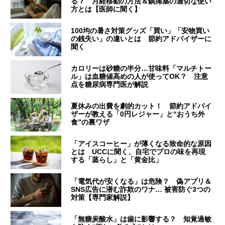
る？ 月経移動の方法＆鎮痛薬の適切な使い
方とは【医師に聞く】
100均の暑さ対策グッズ「買い」「安物買い
の銭失い」の違いとは 節約アドバイザーに
聞く
カロリーは砂糖の半分…甘味料「マルチトー
ル」は血糖値高めの人が使ってOK？ 注意
点を糖尿病専門医が解説
夏休みの出費を劇的カット！ 節約アドバイ
ザーが教える「0円レジャー」と“おうち外
食”の裏ワザ
「アイスコーヒー」が薄くなる致命的な原因
とは UCCに聞く、自宅でプロの味を再現
する「蒸らし」と「黄金比」
「電気代が安くなる」は危険？ 偽アプリ＆
SNS広告に潜む詐欺のワナ… 被害防ぐ3つの
対策【専門家解説】
「無糖炭酸水」は歯に影響する？ 知覚過敏