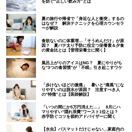
を防ぐ“正しい飲み方”とは
夏の旅行や帰省で「身近な人と衝突」するの
はなぜ？ 解決テクニックを心理カウンセラ
ーが解説
食欲ないのに体重増…「そうめんだけ」が原
因？ 夏バテ太り予防に役立つ栄養素＆夕食
の黄金比とは【管理栄養士に聞く】
風呂上がりのアイスはNG？ 夏にやりがち
な“3つの食習慣”が「不眠」引き起こすワケ
「歩けないほどの激痛」 暑いと“痛風”にな
りやすいのは脱水が原因？ 注意すべき人
の“特徴”とは【医師解説】
「いつの間にか5万円消えた…」 8月にハ
マりやすい“隠れ浪費”ワースト1位とは？
赤字防ぐコツを節約アドバイザーに聞く
【水虫】バスマットだけじゃない…家庭内の