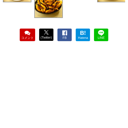
B!
(Twitter)
コメント
FB
Hatena
LINE