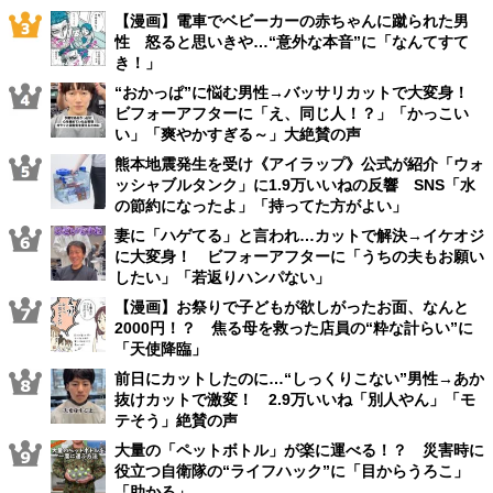
【漫画】電車でベビーカーの赤ちゃんに蹴られた男
性 怒ると思いきや…“意外な本音”に「なんてすて
き！」
“おかっぱ”に悩む男性→バッサリカットで大変身！
ビフォーアフターに「え、同じ人！？」「かっこい
い」「爽やかすぎる～」大絶賛の声
熊本地震発生を受け《アイラップ》公式が紹介「ウォ
ッシャブルタンク」に1.9万いいねの反響 SNS「水
の節約になったよ」「持ってた方がよい」
妻に「ハゲてる」と言われ…カットで解決→イケオジ
に大変身！ ビフォーアフターに「うちの夫もお願い
したい」「若返りハンパない」
【漫画】お祭りで子どもが欲しがったお面、なんと
2000円！？ 焦る母を救った店員の“粋な計らい”に
「天使降臨」
前日にカットしたのに…“しっくりこない”男性→あか
抜けカットで激変！ 2.9万いいね「別人やん」「モ
テそう」絶賛の声
大量の「ペットボトル」が楽に運べる！？ 災害時に
役立つ自衛隊の“ライフハック”に「目からうろこ」
「助かる」