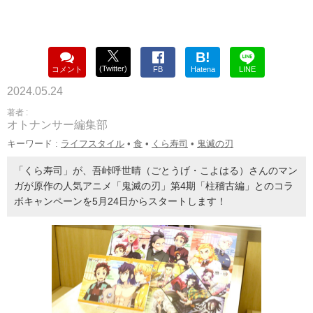
B!
(Twitter)
コメント
FB
Hatena
LINE
2024.05.24
著者 :
オトナンサー編集部
キーワード :
ライフスタイル
•
食
•
くら寿司
•
鬼滅の刃
「くら寿司」が、吾峠呼世晴（ごとうげ・こよはる）さんのマン
ガが原作の人気アニメ「鬼滅の刃」第4期「柱稽古編」とのコラ
ボキャンペーンを5月24日からスタートします！