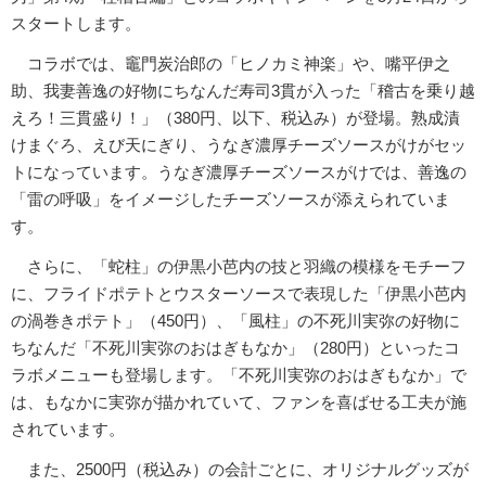
スタートします。
コラボでは、竈門炭治郎の「ヒノカミ神楽」や、嘴平伊之
助、我妻善逸の好物にちなんだ寿司3貫が入った「稽古を乗り越
えろ！三貫盛り！」（380円、以下、税込み）が登場。熟成漬
けまぐろ、えび天にぎり、うなぎ濃厚チーズソースがけがセッ
トになっています。うなぎ濃厚チーズソースがけでは、善逸の
「雷の呼吸」をイメージしたチーズソースが添えられていま
す。
さらに、「蛇柱」の伊黒小芭内の技と羽織の模様をモチーフ
に、フライドポテトとウスターソースで表現した「伊黒小芭内
の渦巻きポテト」（450円）、「風柱」の不死川実弥の好物に
ちなんだ「不死川実弥のおはぎもなか」（280円）といったコ
ラボメニューも登場します。「不死川実弥のおはぎもなか」で
は、もなかに実弥が描かれていて、ファンを喜ばせる工夫が施
されています。
また、2500円（税込み）の会計ごとに、オリジナルグッズが