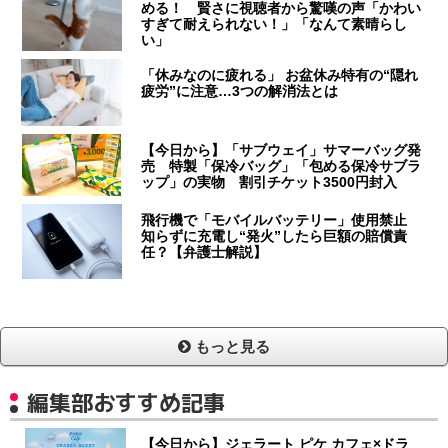
める！ 賢さに視聴者から驚嘆の声「かわい
すぎて耐えられない！」「なんて素晴らし
い」
「休みなのに疲れる」 お盆休み特有の“隠れ
疲労”に注意…3つの解消法とは
【今日から】「サブウェイ」サマーバッグ発
売 特製「保冷バッグ」「包める保冷サブラ
ップ」の実物 割引チケット3500円封入
飛行機で「モバイルバッテリー」使用禁止
知らずに充電し“発火”したら巨額の賠償責
任？【弁護士解説】
もっと見る
編集部おすすめ記事
【今日から】ジェラート ピケ カフェ×ドラ