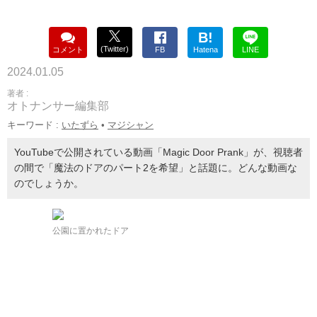
B!
(Twitter)
コメント
FB
Hatena
LINE
2024.01.05
著者 :
オトナンサー編集部
キーワード :
いたずら
•
マジシャン
YouTubeで公開されている動画「Magic Door Prank」が、視聴者
の間で「魔法のドアのパート2を希望」と話題に。どんな動画な
のでしょうか。
公園に置かれたドア