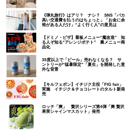
《弾丸旅行》はアリ？ ナシ？ SNS「バカ
高い交通費を払うのはちょっと」「お金に余
裕がある人だけ」“よく行く人”の意見は
【ドミノ・ピザ】看板メニュー“魔改造” 知
る人ぞ知る“アレンジポテト” 裏メニュー商
品化
35度以上で「ビール」売れなくなる？ サ
ントリーが“猛暑限定”「夏生」を開発した意
外な背景
【キルフェボン】イチジク主役「FIG fair」
実施 イチジク＆チョコレートのタルト新発
売
ロッテ「爽」 贅沢シリーズ第4弾「爽 贅沢
果実シャインマスカット」発売