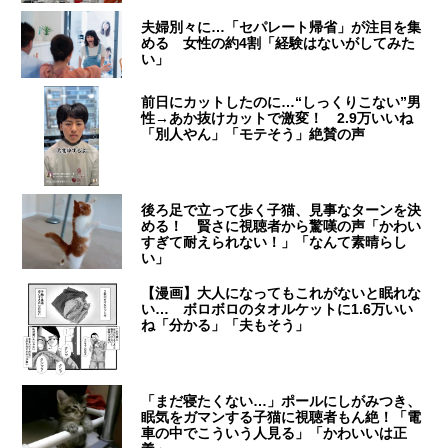
夫婦別々に…「セパレート帰省」が注目を集
める 女性の約4割「経験はないがしてみた
い」
前日にカットしたのに…“しっくりこない”男
性→あか抜けカットで激変！ 2.9万いいね
「別人やん」「モテそう」絶賛の声
後ろ足で立って歩く子猫、見事なターンを決
める！ 賢さに視聴者から驚嘆の声「かわい
すぎて耐えられない！」「なんて素晴らし
い」
【漫画】大人になってもこれがないと眠れな
い… ボロボロのタオルケットに1.6万いい
ね「分かる」「夫もそう」
「まだ寝たくない…」ポールにしがみつき、
眠気をガマンする子猫に視聴者もん絶！「電
車の中でこういう人見る」「かわいいは正