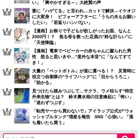
い」「爽やかすぎる～」大絶賛の声
妻に「ハゲてる」と言われ…カットで解決→イケオジ
に大変身！ ビフォーアフターに「うちの夫もお願い
したい」「若返りハンパない」
【漫画】お祭りで子どもが欲しがったお面、なんと
2000円！？ 焦る母を救った店員の“粋な計らい”に
「天使降臨」
【漫画】電車でベビーカーの赤ちゃんに蹴られた男
性 怒ると思いきや…“意外な本音”に「なんてすて
き！」
大量の「ペットボトル」が楽に運べる！？ 災害時に
役立つ自衛隊の“ライフハック”に「目からうろこ」
「助かる」
見つけたら踏みつぶして…サクラ、ウメ枯らす“特定
外来生物”とは？ 鈴木農水相の注意喚起に「怖い」
「迷わずつぶす」
「転売ヤーから買わないで」アイラップ公式が“ウォ
ッシャブルタンク”増産を報告 SNS「心強い」「落
ち着いたら買う」