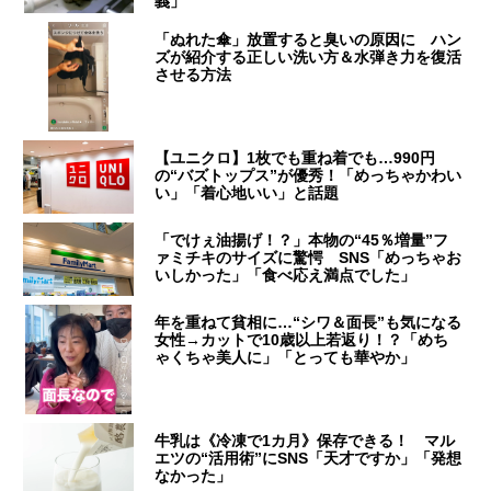
義」
「ぬれた傘」放置すると臭いの原因に ハン
ズが紹介する正しい洗い方＆水弾き力を復活
させる方法
【ユニクロ】1枚でも重ね着でも…990円
の“バズトップス”が優秀！「めっちゃかわい
い」「着心地いい」と話題
「でけぇ油揚げ！？」本物の“45％増量”フ
ァミチキのサイズに驚愕 SNS「めっちゃお
いしかった」「食べ応え満点でした」
年を重ねて貧相に…“シワ＆面長”も気になる
女性→カットで10歳以上若返り！？「めち
ゃくちゃ美人に」「とっても華やか」
牛乳は《冷凍で1カ月》保存できる！ マル
エツの“活用術”にSNS「天才ですか」「発想
なかった」