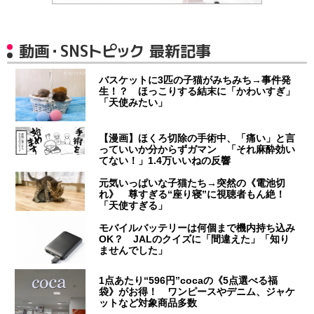
動画・SNSトピック 最新記事
バスケットに3匹の子猫がみちみち→事件発
生！？ ほっこりする結末に「かわいすぎ」
「天使みたい」
【漫画】ほくろ切除の手術中、「痛い」と言
っていいか分からずガマン 「それ麻酔効い
てない！」1.4万いいねの反響
元気いっぱいな子猫たち→突然の《電池切
れ》 尊すぎる“座り寝”に視聴者もん絶！
「天使すぎる」
モバイルバッテリーは何個まで機内持ち込み
OK？ JALのクイズに「間違えた」「知り
ませんでした」
1点あたり“596円”cocaの《5点選べる福
袋》がお得！ ワンピースやデニム、ジャケ
ットなど対象商品多数