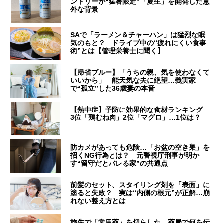
ントリーが“猛暑限定”「夏生」を開発した意
外な背景
SAで「ラーメン＆チャーハン」は猛烈な眠
気のもと？ ドライブ中の“疲れにくい食事
術”とは【管理栄養士に聞く】
【帰省ブルー】「うちの親、気を使わなくて
いいから」 能天気な夫に絶望…義実家
で“孤立”した36歳妻の本音
【熱中症】予防に効果的な食材ランキング
3位「鶏むね肉」2位「マグロ」…1位は？
防カメがあっても危険…「お盆の空き巣」を
招くNG行為とは？ 元警視庁刑事が明か
す“留守だとバレる家”の共通点
前髪のセット、スタイリング剤を「表面」に
塗ると失敗？ 実は“内側の根元”が正解…崩
れない整え方とは
旅先で「常用薬」を切らした…薬局で何を伝