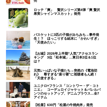
売
ロッテ「爽」 贅沢シリーズ第4弾「爽 贅沢
果実シャインマスカット」発売
バスケットに3匹の子猫がみちみち→事件発
生！？ ほっこりする結末に「かわいすぎ」
「天使みたい」
【お城】2026年上半期“人気”アクセスラン
キング 3位「松本城」…東日本2位＆1位
は？
元気いっぱいな子猫たち→突然の《電池切
れ》 尊すぎる“座り寝”に視聴者もん絶！
「天使すぎる」
ユニクロ×フランス「コントワー・デ・コト
ニエ」 コーデュロイジャケット＆バレルパ
ンツのセットアップ、デニムブラウス…全7
アイテム
【松屋】630円「松屋の牛焼肉丼」発売