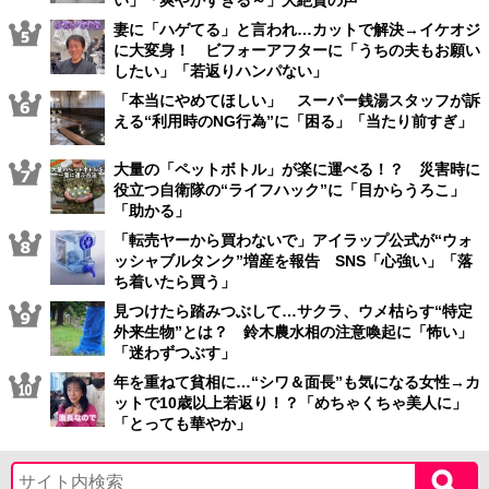
い」「爽やかすぎる～」大絶賛の声
妻に「ハゲてる」と言われ…カットで解決→イケオジ
に大変身！ ビフォーアフターに「うちの夫もお願い
したい」「若返りハンパない」
「本当にやめてほしい」 スーパー銭湯スタッフが訴
える“利用時のNG行為”に「困る」「当たり前すぎ」
大量の「ペットボトル」が楽に運べる！？ 災害時に
役立つ自衛隊の“ライフハック”に「目からうろこ」
「助かる」
「転売ヤーから買わないで」アイラップ公式が“ウォ
ッシャブルタンク”増産を報告 SNS「心強い」「落
ち着いたら買う」
見つけたら踏みつぶして…サクラ、ウメ枯らす“特定
外来生物”とは？ 鈴木農水相の注意喚起に「怖い」
「迷わずつぶす」
年を重ねて貧相に…“シワ＆面長”も気になる女性→カ
ットで10歳以上若返り！？「めちゃくちゃ美人に」
「とっても華やか」