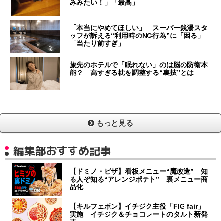
みみたい！」「最高」
「本当にやめてほしい」 スーパー銭湯スタ
ッフが訴える“利用時のNG行為”に「困る」
「当たり前すぎ」
旅先のホテルで「眠れない」のは脳の防衛本
能？ 高すぎる枕を調整する“裏技”とは
もっと見る
編集部おすすめ記事
【ドミノ・ピザ】看板メニュー“魔改造” 知
る人ぞ知る“アレンジポテト” 裏メニュー商
品化
【キルフェボン】イチジク主役「FIG fair」
実施 イチジク＆チョコレートのタルト新発