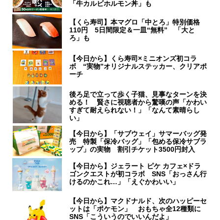
「牛カルビホルモン丼」も
【くら寿司】本マグロ「中とろ」特別価格
110円 5日間限定＆一皿“無料” 「大と
ろ」も
【今日から】くら寿司×ミニオンズ初コラ
ボ “実物”オリジナルステッカー、クリアポ
ーチ
後ろ足で立って歩く子猫、見事なターンを決
める！ 賢さに視聴者から驚嘆の声「かわい
すぎて耐えられない！」「なんて素晴らし
い」
【今日から】「サブウェイ」サマーバッグ発
売 特製「保冷バッグ」「包める保冷サブラ
ップ」の実物 割引チケット3500円封入
【今日から】ジェラート ピケ カフェ×ドラ
ゴンクエストが初コラボ SNS「おっさん行
けるのかこれ…」「えぐかわいい」
【今日から】マクドナルド、次のハッピーセ
ットは「ポケモン」 おもちゃ全12種類に
SNS「こういうのでいいんだよ」