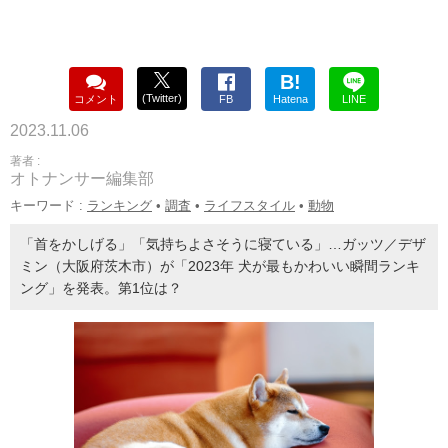
B!
(Twitter)
コメント
FB
Hatena
LINE
2023.11.06
著者 :
オトナンサー編集部
キーワード :
ランキング
•
調査
•
ライフスタイル
•
動物
「首をかしげる」「気持ちよさそうに寝ている」…ガッツ／デザ
ミン（大阪府茨木市）が「2023年 犬が最もかわいい瞬間ランキ
ング」を発表。第1位は？