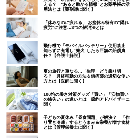
える？ “あると助かる情報”とお薬手帳の活
用法とは【薬剤師に聞く】
「休みなのに疲れる」 お盆休み特有の“隠れ
疲労”に注意…3つの解消法とは
飛行機で「モバイルバッテリー」使用禁止
知らずに充電し“発火”したら巨額の賠償責
任？【弁護士解説】
夏の旅行と重なる…「生理」どう乗り切
る？ 月経移動の方法＆鎮痛薬の適切な使い
方とは【医師に聞く】
100均の暑さ対策グッズ「買い」「安物買い
の銭失い」の違いとは 節約アドバイザーに
聞く
子どもの夏休み「昼食問題」が解決？ 「作
り置き冷凍」するとうまみ＆栄養が増す食材
とは【管理栄養士に聞く】