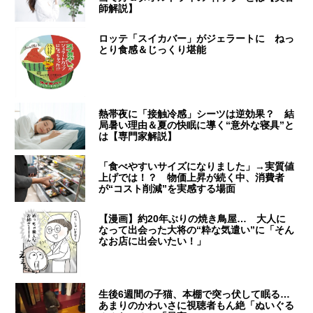
師解説】
ロッテ「スイカバー」がジェラートに ねっ
とり食感＆じっくり堪能
熱帯夜に「接触冷感」シーツは逆効果？ 結
局暑い理由＆夏の快眠に導く“意外な寝具”と
は【専門家解説】
「食べやすいサイズになりました」→実質値
上げでは！？ 物価上昇が続く中、消費者
が“コスト削減”を実感する場面
【漫画】約20年ぶりの焼き鳥屋… 大人に
なって出会った大将の“粋な気遣い”に「そん
なお店に出会いたい！」
生後6週間の子猫、本棚で突っ伏して眠る…
あまりのかわいさに視聴者もん絶「ぬいぐる