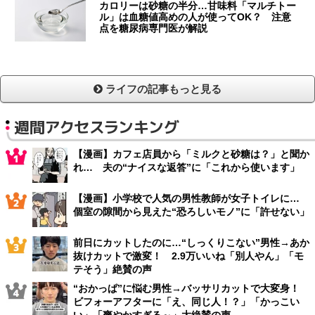
カロリーは砂糖の半分…甘味料「マルチトー
ル」は血糖値高めの人が使ってOK？ 注意
点を糖尿病専門医が解説
ライフの記事もっと見る
週間アクセスランキング
【漫画】カフェ店員から「ミルクと砂糖は？」と聞か
れ… 夫の“ナイスな返答”に「これから使います」
【漫画】小学校で人気の男性教師が女子トイレに…
個室の隙間から見えた“恐ろしいモノ”に「許せない」
前日にカットしたのに…“しっくりこない”男性→あか
抜けカットで激変！ 2.9万いいね「別人やん」「モ
テそう」絶賛の声
“おかっぱ”に悩む男性→バッサリカットで大変身！
ビフォーアフターに「え、同じ人！？」「かっこい