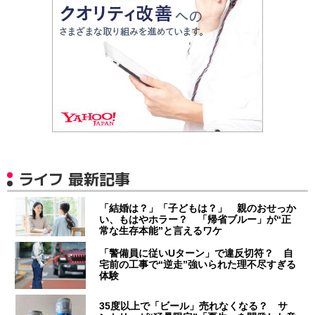
ライフ 最新記事
「結婚は？」「子どもは？」 親のおせっか
い、もはやホラー？ 「帰省ブルー」が“正
常な生存本能”と言えるワケ
「警備員に従いUターン」で違反切符？ 自
宅前の工事で“逆走”強いられた理不尽すぎる
体験
35度以上で「ビール」売れなくなる？ サ