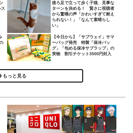
ン
後ろ足で立って歩く子猫、見事な
ルス
ターンを決める！ 賢さに視聴者
から驚嘆の声「かわいすぎて耐え
られない！」「なんて素晴らし
い」
み
【今日から】「サブウェイ」サマ
の
ーバッグ発売 特製「保冷バッ
グ」「包める保冷サブラップ」の
実物 割引チケット3500円封入
もっと見る