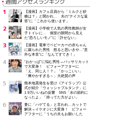
週間アクセスランキング
【漫画】カフェ店員から「ミルクと砂
糖は？」と聞かれ… 夫の“ナイスな返
答”に「これから使います」
【漫画】小学校で人気の男性教師が女
子トイレに… 個室の隙間から見え
た“恐ろしいモノ”に「許せない」
【漫画】電車でベビーカーの赤ちゃん
に蹴られた男性 怒ると思いきや…“意
外な本音”に「なんてすてき！」
“おかっぱ”に悩む男性→バッサリカット
で大変身！ ビフォーアフターに
「え、同じ人！？」「かっこいい」
「爽やかすぎる～」大絶賛の声
熊本地震発生を受け《アイラップ》公
式が紹介「ウォッシャブルタンク」に
1.9万いいねの反響 SNS「水の節約に
なったよ」「持ってた方がよい」
妻に「ハゲてる」と言われ…カットで
解決→イケオジに大変身！ ビフォー
アフターに「うちの夫もお願いした