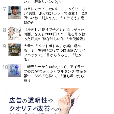
い」「若返りハンパない」
前日にカットしたのに…“しっくりこな
い”男性→あか抜けカットで激変！ 2.9
万いいね「別人やん」「モテそう」絶
賛の声
【漫画】お祭りで子どもが欲しがった
お面、なんと2000円！？ 焦る母を救
った店員の“粋な計らい”に「天使降臨」
大量の「ペットボトル」が楽に運べ
る！？ 災害時に役立つ自衛隊の“ライ
フハック”に「目からうろこ」「助か
る」
「転売ヤーから買わないで」アイラッ
プ公式が“ウォッシャブルタンク”増産を
報告 SNS「心強い」「落ち着いたら
買う」