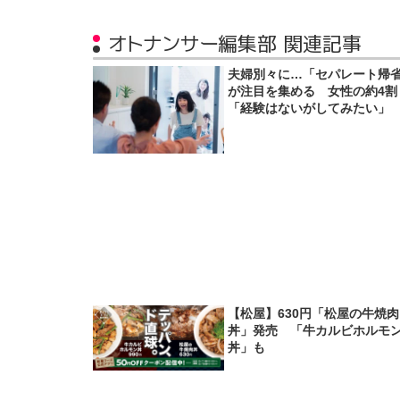
オトナンサー編集部 関連記事
夫婦別々に…「セパレート帰
が注目を集める 女性の約4割
「経験はないがしてみたい」
【松屋】630円「松屋の牛焼肉
丼」発売 「牛カルビホルモ
丼」も