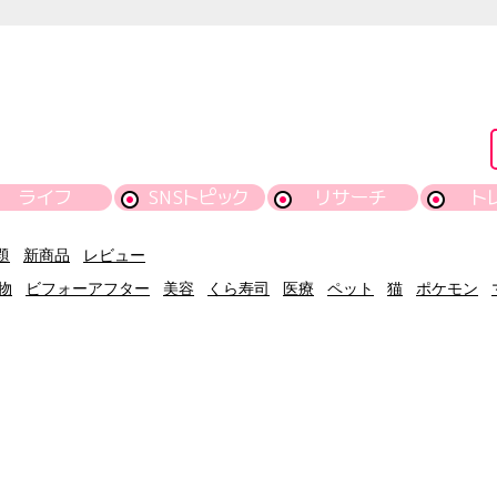
ライフ
SNSトピック
リサーチ
ト
題
新商品
レビュー
物
ビフォーアフター
美容
くら寿司
医療
ペット
猫
ポケモン