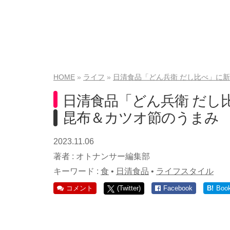
HOME
ライフ
日清食品「どん兵衛 だし比べ」に新
日清食品「どん兵衛 だし
昆布＆カツオ節のうまみ
2023.11.06
著者 :
オトナンサー編集部
キーワード :
食
•
日清食品
•
ライフスタイル
コメント
(Twitter)
Facebook
B!
Boo