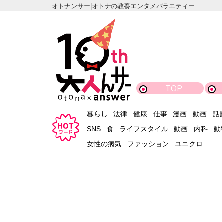
オトナンサー|オトナの教養エンタメバラエティー
TOP
暮らし
法律
健康
仕事
漫画
動画
話
SNS
食
ライフスタイル
動画
内科
動
女性の病気
ファッション
ユニクロ