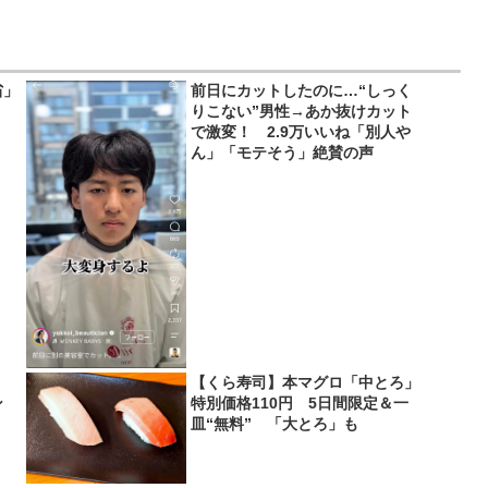
省」
前日にカットしたのに…“しっく
りこない”男性→あか抜けカット
で激変！ 2.9万いいね「別人や
ん」「モテそう」絶賛の声
【くら寿司】本マグロ「中とろ」
ン
特別価格110円 5日間限定＆一
皿“無料” 「大とろ」も