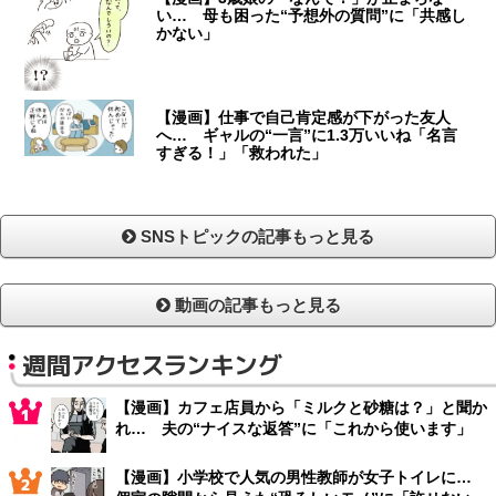
い… 母も困った“予想外の質問”に「共感し
かない」
【漫画】仕事で自己肯定感が下がった友人
へ… ギャルの“一言”に1.3万いいね「名言
すぎる！」「救われた」
SNSトピックの記事もっと見る
動画の記事もっと見る
週間アクセスランキング
【漫画】カフェ店員から「ミルクと砂糖は？」と聞か
れ… 夫の“ナイスな返答”に「これから使います」
【漫画】小学校で人気の男性教師が女子トイレに…