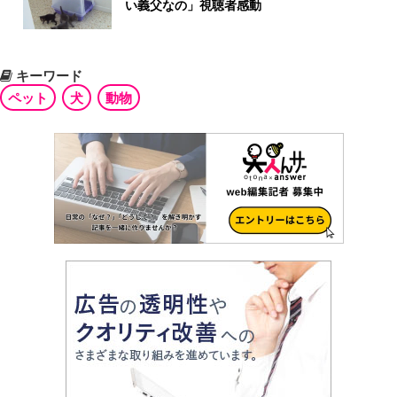
い義父なの」視聴者感動
キーワード
ペット
犬
動物