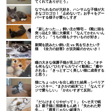
てくれてありがとう」
なでられるのが大好き、ハンサムな子猫が大
きなゴロゴロ！「止めないで」お手々をグー
パーする様子が愛らしすぎ
「寂しかった…」飼い主が帰宅→《靴に頭を
突っ込む》猫に大爆笑！「なんてかわいいん
だろう」「うちの猫もクサいものが好き」
新聞を読みたい飼い主 vs 気を引きたい子
猫 《全力の妨害》が反則級のかわいさ！
瞳の大きな保護子猫が見上げてくる…“オチ
も何もない”ひたすらカワイイ動画に「癒や
される」「きっとすごく美しい猫に成長する
と思う」
猫にちょっかいを出し続けた結果→シベリア
ンハスキー、“まさかの結末”に！「なんてド
ジで愛らしい」「かわいすぎて反則」
「だらけまくりやがって！」《へそ天で眠
る》親子猫に視聴者もん絶！「失われた野
生…」「尋常じゃない破壊力」