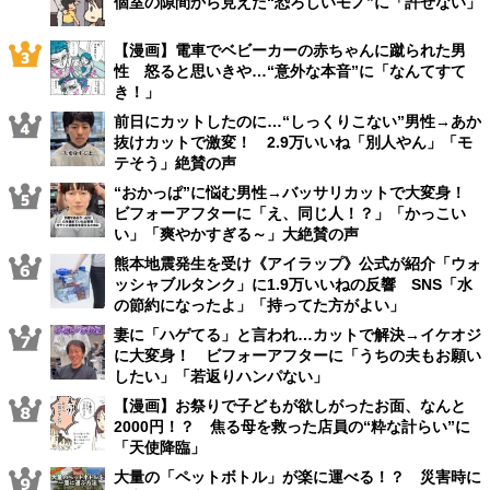
個室の隙間から見えた“恐ろしいモノ”に「許せない」
【漫画】電車でベビーカーの赤ちゃんに蹴られた男
性 怒ると思いきや…“意外な本音”に「なんてすて
き！」
前日にカットしたのに…“しっくりこない”男性→あか
抜けカットで激変！ 2.9万いいね「別人やん」「モ
テそう」絶賛の声
“おかっぱ”に悩む男性→バッサリカットで大変身！
ビフォーアフターに「え、同じ人！？」「かっこい
い」「爽やかすぎる～」大絶賛の声
熊本地震発生を受け《アイラップ》公式が紹介「ウォ
ッシャブルタンク」に1.9万いいねの反響 SNS「水
の節約になったよ」「持ってた方がよい」
妻に「ハゲてる」と言われ…カットで解決→イケオジ
に大変身！ ビフォーアフターに「うちの夫もお願い
したい」「若返りハンパない」
【漫画】お祭りで子どもが欲しがったお面、なんと
2000円！？ 焦る母を救った店員の“粋な計らい”に
「天使降臨」
大量の「ペットボトル」が楽に運べる！？ 災害時に