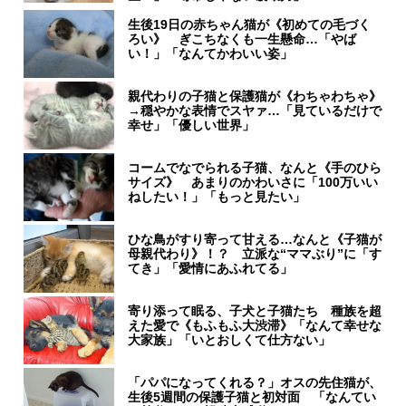
生後19日の赤ちゃん猫が《初めての毛づく
ろい》 ぎこちなくも一生懸命…「やば
い！」「なんてかわいい姿」
親代わりの子猫と保護猫が《わちゃわちゃ》
→穏やかな表情でスヤァ…「見ているだけで
幸せ」「優しい世界」
コームでなでられる子猫、なんと《手のひら
サイズ》 あまりのかわいさに「100万いい
ねしたい！」「もっと見たい」
ひな鳥がすり寄って甘える…なんと《子猫が
母親代わり》！？ 立派な“ママぶり”に「す
てき」「愛情にあふれてる」
寄り添って眠る、子犬と子猫たち 種族を超
えた愛で《もふもふ大渋滞》「なんて幸せな
大家族」「いとおしくて仕方ない」
「パパになってくれる？」オスの先住猫が、
生後5週間の保護子猫と初対面 「なんてい