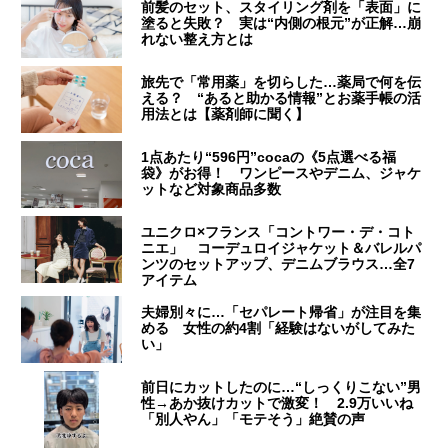
前髪のセット、スタイリング剤を「表面」に
塗ると失敗？ 実は“内側の根元”が正解…崩
れない整え方とは
旅先で「常用薬」を切らした…薬局で何を伝
える？ “あると助かる情報”とお薬手帳の活
用法とは【薬剤師に聞く】
1点あたり“596円”cocaの《5点選べる福
袋》がお得！ ワンピースやデニム、ジャケ
ットなど対象商品多数
ユニクロ×フランス「コントワー・デ・コト
ニエ」 コーデュロイジャケット＆バレルパ
ンツのセットアップ、デニムブラウス…全7
アイテム
夫婦別々に…「セパレート帰省」が注目を集
める 女性の約4割「経験はないがしてみた
い」
前日にカットしたのに…“しっくりこない”男
性→あか抜けカットで激変！ 2.9万いいね
「別人やん」「モテそう」絶賛の声