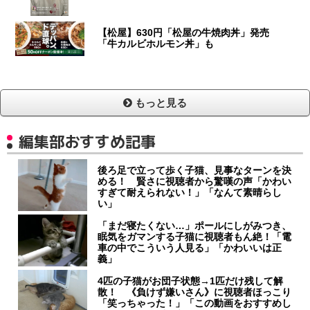
【松屋】630円「松屋の牛焼肉丼」発売
「牛カルビホルモン丼」も
もっと見る
編集部おすすめ記事
後ろ足で立って歩く子猫、見事なターンを決
める！ 賢さに視聴者から驚嘆の声「かわい
すぎて耐えられない！」「なんて素晴らし
い」
「まだ寝たくない…」ポールにしがみつき、
眠気をガマンする子猫に視聴者もん絶！「電
車の中でこういう人見る」「かわいいは正
義」
4匹の子猫がお団子状態→1匹だけ残して解
散！ 《負けず嫌いさん》に視聴者ほっこり
「笑っちゃった！」「この動画をおすすめし