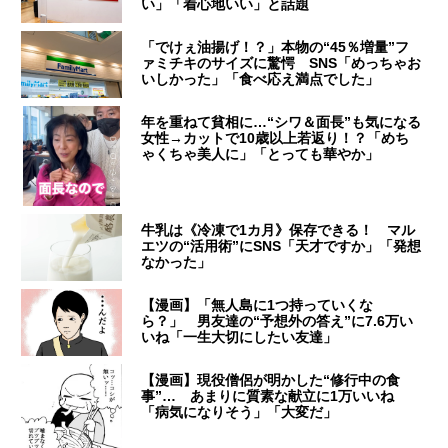
い」「着心地いい」と話題
「でけぇ油揚げ！？」本物の“45％増量”フ
ァミチキのサイズに驚愕 SNS「めっちゃお
いしかった」「食べ応え満点でした」
年を重ねて貧相に…“シワ＆面長”も気になる
女性→カットで10歳以上若返り！？「めち
ゃくちゃ美人に」「とっても華やか」
牛乳は《冷凍で1カ月》保存できる！ マル
エツの“活用術”にSNS「天才ですか」「発想
なかった」
【漫画】「無人島に1つ持っていくな
ら？」 男友達の“予想外の答え”に7.6万い
いね「一生大切にしたい友達」
【漫画】現役僧侶が明かした“修行中の食
事”… あまりに質素な献立に1万いいね
「病気になりそう」「大変だ」