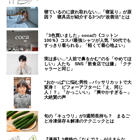
寝ているのに疲れ取れない…「寝返り」が原
因？ 寝具店が紹介する3つの“改善法”とは
「3色買いました」cocaの《コットン
100％》コスパ最強シャツが人気「50代でも
すっきり着られる」「軽くて着心地よい」
実は多い…“人前で鼻をかむ”のを「やめてほ
しい」人たち SNS「飲食店では嫌」「クチ
ャラーと同じ」
“おかっぱ”に悩む男性→バッサリカットで大
変身！ ビフォーアフターに「え、同じ
人！？」「かっこいい」「爽やかすぎる～」
大絶賛の声
旬の「キュウリ」が3週間長持ち？ まるご
と冷凍保存＆解凍のテクニックとは
【漫画】3歳娘の「なんで？」が止まらな