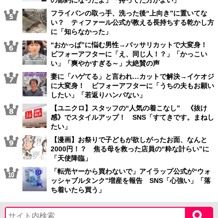
の節約になったよ」「持ってた方がよい」
フライパンの取っ手、洗った後“上向き”に置いてな
い？ ティファール公式が教える長持ちする乾かし方
に「知らなかった」
“おかっぱ”に悩む男性→バッサリカットで大変身！
ビフォーアフターに「え、同じ人！？」「かっこい
い」「爽やかすぎる～」大絶賛の声
妻に「ハゲてる」と言われ…カットで解決→イケオジ
に大変身！ ビフォーアフターに「うちの夫もお願い
したい」「若返りハンパない」
【ユニクロ】スタッフの“人気の着こなし” 《抜け
感》でスタイルアップ！ SNS「すてきです。まねし
たい」
【漫画】お祭りで子どもが欲しがったお面、なんと
2000円！？ 焦る母を救った店員の“粋な計らい”に
「天使降臨」
「転売ヤーから買わないで」アイラップ公式が“ウォ
ッシャブルタンク”増産を報告 SNS「心強い」「落
ち着いたら買う」