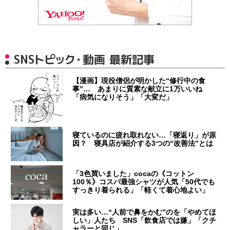
SNSトピック・動画 最新記事
【漫画】現役僧侶が明かした“修行中の食
事”… あまりに質素な献立に1万いいね
「病気になりそう」「大変だ」
寝ているのに疲れ取れない…「寝返り」が原
因？ 寝具店が紹介する3つの“改善法”とは
「3色買いました」cocaの《コットン
100％》コスパ最強シャツが人気「50代でも
すっきり着られる」「軽くて着心地よい」
実は多い…“人前で鼻をかむ”のを「やめてほ
しい」人たち SNS「飲食店では嫌」「クチ
ャラーと同じ」