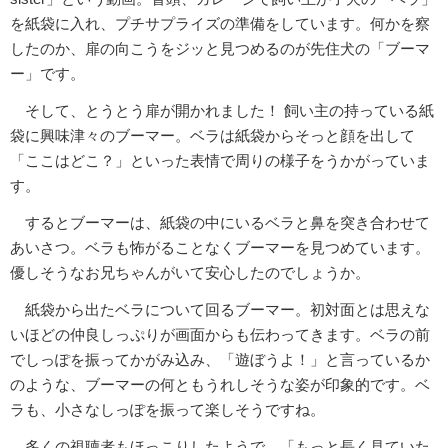
を紙袋に入れ、プチサプライズの準備をしています。何かを察
したのか、扉の向こうをジッと見つめるのが先住犬の「ブーマ
ー」です。
そして、とうとう扉が開かれました！ 飼い主の持っている紙
袋に興味津々のブーマー。ベラは紙袋からそっと顔を出して
「ここはどこ？」といった表情で周りの様子をうかがっていま
す。
するとブーマーは、紙袋の中にいるベラと鼻を突き合わせて
あいさつ。ベラも怖がることなくブーマーを見つめています。
優しそうなお兄ちゃんがいて安心したのでしょうか。
紙袋から出たベラについて回るブーマー。初対面とは思えな
いほどの仲良しっぷりが画面からも伝わってきます。ベラの前
でしっぽを振ってかがみ込み、「遊ぼうよ！」と言っているか
のような、ブーマーの何ともうれしそうな姿が印象的です。ベ
ラも、小さなしっぽを振って楽しそうですね。
多くの視聴者もほっこりしたようで、「もっと長く見ていた