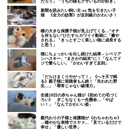
だろう」「うちの猫もクサいものが好き」
新聞を読みたい飼い主 vs 気を引きたい子
猫 《全力の妨害》が反則級のかわいさ！
瞳の大きな保護子猫が見上げてくる…“オチ
も何もない”ひたすらカワイイ動画に「癒や
される」「きっとすごく美しい猫に成長する
と思う」
猫にちょっかいを出し続けた結果→シベリア
ンハスキー、“まさかの結末”に！「なんてド
ジで愛らしい」「かわいすぎて反則」
「だらけまくりやがって！」《へそ天で眠
る》親子猫に視聴者もん絶！「失われた野
生…」「尋常じゃない破壊力」
生後19日の赤ちゃん猫が《初めての毛づく
ろい》 ぎこちなくも一生懸命…「やば
い！」「なんてかわいい姿」
親代わりの子猫と保護猫が《わちゃわちゃ》
→穏やかな表情でスヤァ…「見ているだけで
幸せ」「優しい世界」