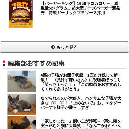
【バーガーキング】1656キロカロリー、総
重量527グラム…超大型チーズバーガー新発
売 特製ガーリックマヨソース採用
もっと見る
編集部おすすめ記事
4匹の子猫がお団子状態→1匹だけ残して解
散！ 《負けず嫌いさん》に視聴者ほっこり
「笑っちゃった！」「この動画をおすすめし
てくれてありがとう」
なでられるのが大好き、ハンサムな子猫が大
きなゴロゴロ！「止めないで」お手々をグー
パーする様子が愛らしすぎ
「寂しかった…」飼い主が帰宅→《靴に頭を
突っ込む》猫に大爆笑！「なんてかわいいん