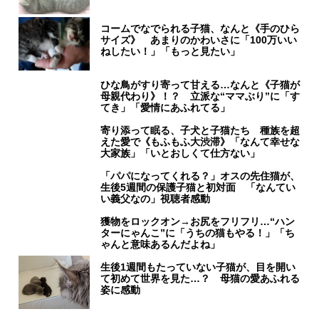
コームでなでられる子猫、なんと《手のひら
サイズ》 あまりのかわいさに「100万いい
ねしたい！」「もっと見たい」
ひな鳥がすり寄って甘える…なんと《子猫が
母親代わり》！？ 立派な“ママぶり”に「す
てき」「愛情にあふれてる」
寄り添って眠る、子犬と子猫たち 種族を超
えた愛で《もふもふ大渋滞》「なんて幸せな
大家族」「いとおしくて仕方ない」
「パパになってくれる？」オスの先住猫が、
生後5週間の保護子猫と初対面 「なんてい
い義父なの」視聴者感動
獲物をロックオン→お尻をフリフリ…“ハン
ターにゃんこ”に「うちの猫もやる！」「ち
ゃんと意味あるんだよね」
生後1週間もたっていない子猫が、目を開い
て初めて世界を見た…？ 母猫の愛あふれる
姿に感動