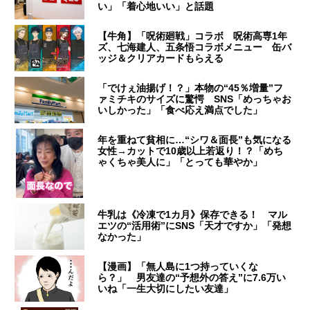
い」「着心地いい」と話題
【牛角】「呪術廻戦」コラボ 呪術高専1年
ズ、七海建人、五条悟コラボメニュー 缶バ
ッジ＆クリアカードもらえる
「でけぇ油揚げ！？」本物の“45％増量”フ
ァミチキのサイズに驚愕 SNS「めっちゃお
いしかった」「食べ応え満点でした」
年を重ねて貧相に…“シワ＆面長”も気になる
女性→カットで10歳以上若返り！？「めち
ゃくちゃ美人に」「とっても華やか」
牛乳は《冷凍で1カ月》保存できる！ マル
エツの“活用術”にSNS「天才ですか」「発想
なかった」
【漫画】「無人島に1つ持っていくな
ら？」 男友達の“予想外の答え”に7.6万い
いね「一生大切にしたい友達」