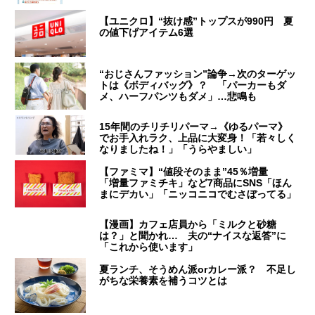
【ユニクロ】“抜け感”トップスが990円 夏
の値下げアイテム6選
“おじさんファッション”論争→次のターゲッ
トは《ボディバッグ》？ 「パーカーもダ
メ、ハーフパンツもダメ」…悲鳴も
15年間のチリチリパーマ→《ゆるパーマ》
でお手入れラク、上品に大変身！「若々しく
なりましたね！」「うらやましい」
【ファミマ】“値段そのまま”45％増量
「増量ファミチキ」など7商品にSNS「ほん
まにデカい」「ニッコニコでむさぼってる」
【漫画】カフェ店員から「ミルクと砂糖
は？」と聞かれ… 夫の“ナイスな返答”に
「これから使います」
夏ランチ、そうめん派orカレー派？ 不足し
がちな栄養素を補うコツとは