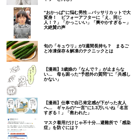
“おかっぱ”に悩む男性→バッサリカットで大
変身！ ビフォーアフターに「え、同じ
人！？」「かっこいい」「爽やかすぎる～」
大絶賛の声
旬の「キュウリ」が3週間長持ち？ まるご
と冷凍保存＆解凍のテクニックとは
【漫画】3歳娘の「なんで？」が止まらな
い… 母も困った“予想外の質問”に「共感し
かない」
【漫画】仕事で自己肯定感が下がった友人
へ… ギャルの“一言”に1.3万いいね「名言
すぎる！」「救われた」
マスク着用だけじゃ不十分…避難所で「感染
症」を防ぐには？