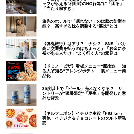
ッフが訴える“利用時のNG行為”に「困る」
「当たり前すぎ」
旅先のホテルで「眠れない」のは脳の防衛本
能？ 高すぎる枕を調整する“裏技”とは
《弾丸旅行》はアリ？ ナシ？ SNS「バカ
高い交通費を払うのはちょっと」「お金に余
裕がある人だけ」“よく行く人”の意見は
【ドミノ・ピザ】看板メニュー“魔改造” 知
る人ぞ知る“アレンジポテト” 裏メニュー商
品化
35度以上で「ビール」売れなくなる？ サ
ントリーが“猛暑限定”「夏生」を開発した意
外な背景
【キルフェボン】イチジク主役「FIG fair」
実施 イチジク＆チョコレートのタルト新発
売