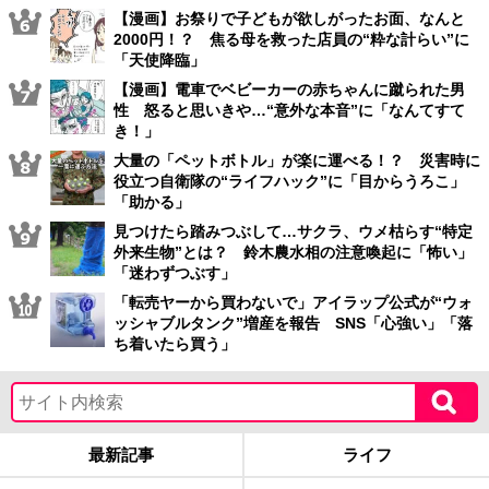
【漫画】お祭りで子どもが欲しがったお面、なんと
2000円！？ 焦る母を救った店員の“粋な計らい”に
「天使降臨」
【漫画】電車でベビーカーの赤ちゃんに蹴られた男
性 怒ると思いきや…“意外な本音”に「なんてすて
き！」
大量の「ペットボトル」が楽に運べる！？ 災害時に
役立つ自衛隊の“ライフハック”に「目からうろこ」
「助かる」
見つけたら踏みつぶして…サクラ、ウメ枯らす“特定
外来生物”とは？ 鈴木農水相の注意喚起に「怖い」
「迷わずつぶす」
「転売ヤーから買わないで」アイラップ公式が“ウォ
ッシャブルタンク”増産を報告 SNS「心強い」「落
ち着いたら買う」
最新記事
ライフ