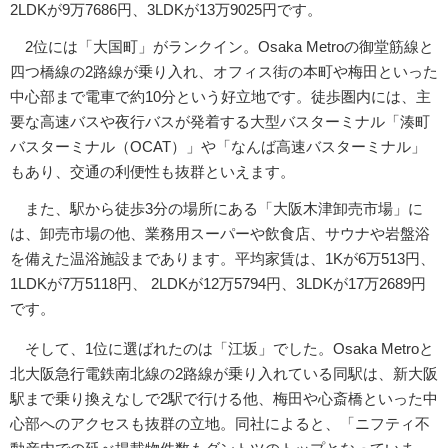
2LDKが9万7686円、3LDKが13万9025円です。
2位には「大国町」がランクイン。Osaka Metroの御堂筋線と
四つ橋線の2路線が乗り入れ、オフィス街の本町や梅田といった
中心部まで電車で約10分という好立地です。徒歩圏内には、主
要な高速バスや夜行バスが発着する大型バスターミナル「湊町
バスターミナル（OCAT）」や「なんば高速バスターミナル」
もあり、交通の利便性も抜群といえます。
また、駅から徒歩3分の場所にある「大阪木津卸売市場」に
は、卸売市場の他、業務用スーパーや飲食店、サウナや岩盤浴
を備えた温浴施設まであります。平均家賃は、1Kが6万513円、
1LDKが7万5118円、 2LDKが12万5794円、3LDKが17万2689円
です。
そして、1位に選ばれたのは「江坂」でした。Osaka Metroと
北大阪急行電鉄南北線の2路線が乗り入れている同駅は、新大阪
駅まで乗り換えなしで2駅で行ける他、梅田や心斎橋といった中
心部へのアクセスも抜群の立地。同社によると、「ニフティ不