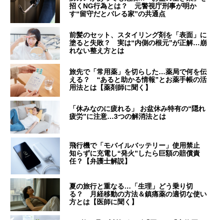
招くNG行為とは？ 元警視庁刑事が明か
す“留守だとバレる家”の共通点
前髪のセット、スタイリング剤を「表面」に
塗ると失敗？ 実は“内側の根元”が正解…崩
れない整え方とは
旅先で「常用薬」を切らした…薬局で何を伝
える？ “あると助かる情報”とお薬手帳の活
用法とは【薬剤師に聞く】
「休みなのに疲れる」 お盆休み特有の“隠れ
疲労”に注意…3つの解消法とは
飛行機で「モバイルバッテリー」使用禁止
知らずに充電し“発火”したら巨額の賠償責
任？【弁護士解説】
夏の旅行と重なる…「生理」どう乗り切
る？ 月経移動の方法＆鎮痛薬の適切な使い
方とは【医師に聞く】