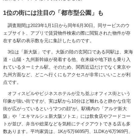
1位の街には注目の「都市型公園」も
調査期間は2023年1月1日から同年6月30日。同サービスのウ
ェブサイト、アプリで賃貸物件検索の際に閲覧された物件が存
在する駅の表示数を元に集計したものです。
3位は「新大阪」です。大阪の陸の玄関口である同駅は、東海
道・山陽・九州新幹線が発着する他、在来線や地下鉄も乗り入
れているターミナル駅。そのため、関西近辺だけでなく東京や
九州方面など、どこへ行くにもアクセスが非常にいいことが利
点です。
オフィスビルやビジネスホテルが立ち並ぶオフィス街という
印象が強い街ですが、実は駅から10分ほど離れると静かな住宅
街が広がっているという“2つの顔”が。駅構内の「アルデ新大
阪」や「エキマルシェ新大阪ソトエ」には飲食店やフードコー
トが並び、弁当や総菜などを気軽にテイクアウトできる店も多
数あります。平均家賃は、1Kが5万6695円、1LDKが6万969円、