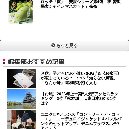
ロッテ「爽」 贅沢シリーズ第4弾「爽 贅沢
果実シャインマスカット」発売
もっと見る
編集部おすすめ記事
お盆、子どもにお小遣いをあげる《お盆玉》
が広まっている？ SNS「知らない風習」
「なんか嫌」違和感を抱く人も
【お城】2026年上半期“人気”アクセスラン
キング 3位「松本城」…東日本2位＆1位
は？
ユニクロ×フランス「コントワー・デ・コト
ニエ」 コーデュロイジャケット＆バレルパ
ンツのセットアップ、デニムブラウス…全7
アイテム