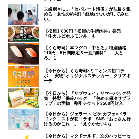
夫婦別々に…「セパレート帰省」が注目を集
める 女性の約4割「経験はないがしてみた
い」
【松屋】630円「松屋の牛焼肉丼」発売
「牛カルビホルモン丼」も
【くら寿司】本マグロ「中とろ」特別価格
110円 5日間限定＆一皿“無料” 「大と
ろ」も
【今日から】くら寿司×ミニオンズ初コラ
ボ “実物”オリジナルステッカー、クリアポ
ーチ
【今日から】「サブウェイ」サマーバッグ発
売 特製「保冷バッグ」「包める保冷サブラ
ップ」の実物 割引チケット3500円封入
【今日から】ジェラート ピケ カフェ×ドラ
ゴンクエストが初コラボ SNS「おっさん行
けるのかこれ…」「えぐかわいい」
【今日から】マクドナルド、次のハッピーセ