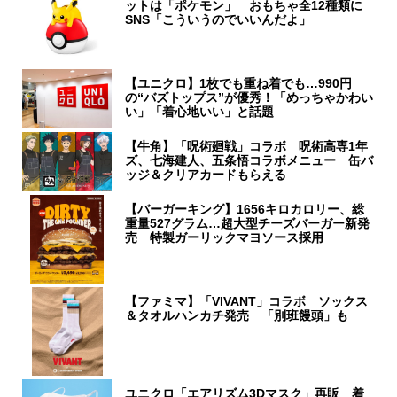
ットは「ポケモン」 おもちゃ全12種類に
SNS「こういうのでいいんだよ」
【ユニクロ】1枚でも重ね着でも…990円
の“バズトップス”が優秀！「めっちゃかわい
い」「着心地いい」と話題
【牛角】「呪術廻戦」コラボ 呪術高専1年
ズ、七海建人、五条悟コラボメニュー 缶バ
ッジ＆クリアカードもらえる
【バーガーキング】1656キロカロリー、総
重量527グラム…超大型チーズバーガー新発
売 特製ガーリックマヨソース採用
【ファミマ】「VIVANT」コラボ ソックス
＆タオルハンカチ発売 「別班饅頭」も
ユニクロ「エアリズム3Dマスク」再販 着