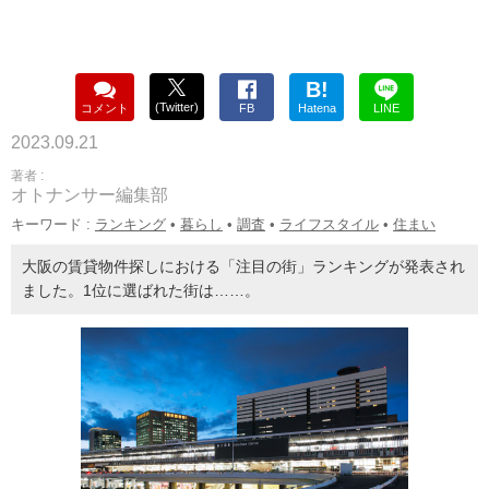
B!
(Twitter)
コメント
FB
Hatena
LINE
2023.09.21
著者 :
オトナンサー編集部
キーワード :
ランキング
•
暮らし
•
調査
•
ライフスタイル
•
住まい
大阪の賃貸物件探しにおける「注目の街」ランキングが発表され
ました。1位に選ばれた街は……。