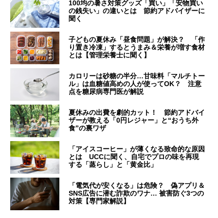
100均の暑さ対策グッズ「買い」「安物買い
の銭失い」の違いとは 節約アドバイザーに
聞く
子どもの夏休み「昼食問題」が解決？ 「作
り置き冷凍」するとうまみ＆栄養が増す食材
とは【管理栄養士に聞く】
カロリーは砂糖の半分…甘味料「マルチトー
ル」は血糖値高めの人が使ってOK？ 注意
点を糖尿病専門医が解説
夏休みの出費を劇的カット！ 節約アドバイ
ザーが教える「0円レジャー」と“おうち外
食”の裏ワザ
「アイスコーヒー」が薄くなる致命的な原因
とは UCCに聞く、自宅でプロの味を再現
する「蒸らし」と「黄金比」
「電気代が安くなる」は危険？ 偽アプリ＆
SNS広告に潜む詐欺のワナ… 被害防ぐ3つの
対策【専門家解説】