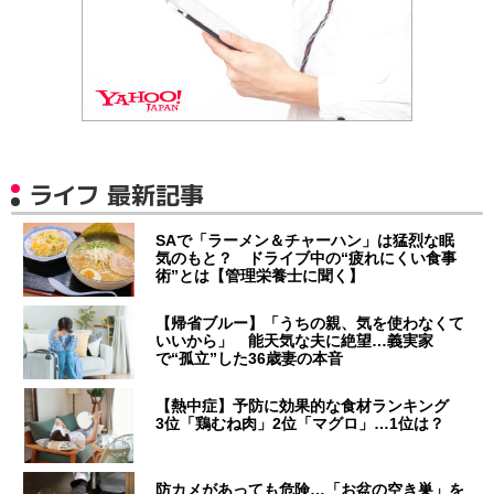
ライフ 最新記事
SAで「ラーメン＆チャーハン」は猛烈な眠
気のもと？ ドライブ中の“疲れにくい食事
術”とは【管理栄養士に聞く】
【帰省ブルー】「うちの親、気を使わなくて
いいから」 能天気な夫に絶望…義実家
で“孤立”した36歳妻の本音
【熱中症】予防に効果的な食材ランキング
3位「鶏むね肉」2位「マグロ」…1位は？
防カメがあっても危険…「お盆の空き巣」を