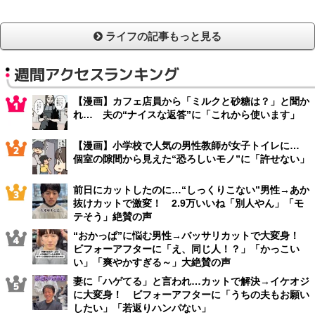
ライフの記事もっと見る
週間アクセスランキング
【漫画】カフェ店員から「ミルクと砂糖は？」と聞か
れ… 夫の“ナイスな返答”に「これから使います」
【漫画】小学校で人気の男性教師が女子トイレに…
個室の隙間から見えた“恐ろしいモノ”に「許せない」
前日にカットしたのに…“しっくりこない”男性→あか
抜けカットで激変！ 2.9万いいね「別人やん」「モ
テそう」絶賛の声
“おかっぱ”に悩む男性→バッサリカットで大変身！
ビフォーアフターに「え、同じ人！？」「かっこい
い」「爽やかすぎる～」大絶賛の声
妻に「ハゲてる」と言われ…カットで解決→イケオジ
に大変身！ ビフォーアフターに「うちの夫もお願い
したい」「若返りハンパない」