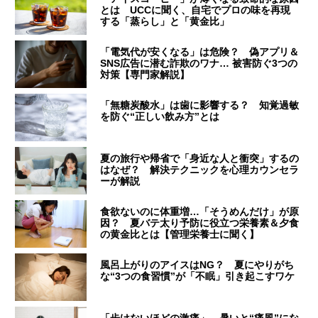
とは UCCに聞く、自宅でプロの味を再現
する「蒸らし」と「黄金比」
「電気代が安くなる」は危険？ 偽アプリ＆
SNS広告に潜む詐欺のワナ… 被害防ぐ3つの
対策【専門家解説】
「無糖炭酸水」は歯に影響する？ 知覚過敏
を防ぐ“正しい飲み方”とは
夏の旅行や帰省で「身近な人と衝突」するの
はなぜ？ 解決テクニックを心理カウンセラ
ーが解説
食欲ないのに体重増…「そうめんだけ」が原
因？ 夏バテ太り予防に役立つ栄養素＆夕食
の黄金比とは【管理栄養士に聞く】
風呂上がりのアイスはNG？ 夏にやりがち
な“3つの食習慣”が「不眠」引き起こすワケ