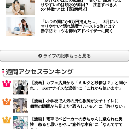
「歩けないほどの激痛」 暑いと“痛風”にな
りやすいのは脱水が原因？ 注意すべき人
の“特徴”とは【医師解説】
「いつの間にか5万円消えた…」 8月にハ
マりやすい“隠れ浪費”ワースト1位とは？
赤字防ぐコツを節約アドバイザーに聞く
ライフの記事もっと見る
週間アクセスランキング
【漫画】カフェ店員から「ミルクと砂糖は？」と聞か
れ… 夫の“ナイスな返答”に「これから使います」
【漫画】小学校で人気の男性教師が女子トイレに…
個室の隙間から見えた“恐ろしいモノ”に「許せない」
【漫画】電車でベビーカーの赤ちゃんに蹴られた男
性 怒ると思いきや…“意外な本音”に「なんてすて