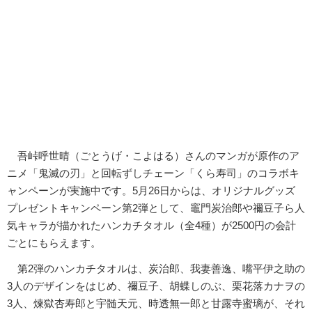
吾峠呼世晴（ごとうげ・こよはる）さんのマンガが原作のア
ニメ「鬼滅の刃」と回転ずしチェーン「くら寿司」のコラボキ
ャンペーンが実施中です。5月26日からは、オリジナルグッズ
プレゼントキャンペーン第2弾として、竈門炭治郎や禰豆子ら人
気キャラが描かれたハンカチタオル（全4種）が2500円の会計
ごとにもらえます。
第2弾のハンカチタオルは、炭治郎、我妻善逸、嘴平伊之助の
3人のデザインをはじめ、禰豆子、胡蝶しのぶ、栗花落カナヲの
3人、煉獄杏寿郎と宇髄天元、時透無一郎と甘露寺蜜璃が、それ