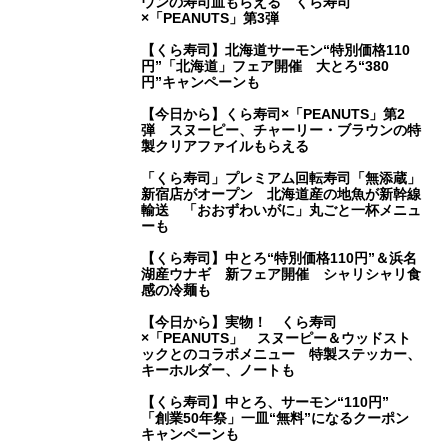
ウンの寿司皿もらえる くら寿司
×「PEANUTS」第3弾
【くら寿司】北海道サーモン“特別価格110
円”「北海道」フェア開催 大とろ“380
円”キャンペーンも
【今日から】くら寿司×「PEANUTS」第2
弾 スヌーピー、チャーリー・ブラウンの特
製クリアファイルもらえる
「くら寿司」プレミアム回転寿司「無添蔵」
新宿店がオープン 北海道産の地魚が新幹線
輸送 「おおずわいがに」丸ごと一杯メニュ
ーも
【くら寿司】中とろ“特別価格110円”＆浜名
湖産ウナギ 新フェア開催 シャリシャリ食
感の冷麺も
【今日から】実物！ くら寿司
×「PEANUTS」 スヌーピー＆ウッドスト
ックとのコラボメニュー 特製ステッカー、
キーホルダー、ノートも
【くら寿司】中とろ、サーモン“110円”
「創業50年祭」一皿“無料”になるクーポン
キャンペーンも