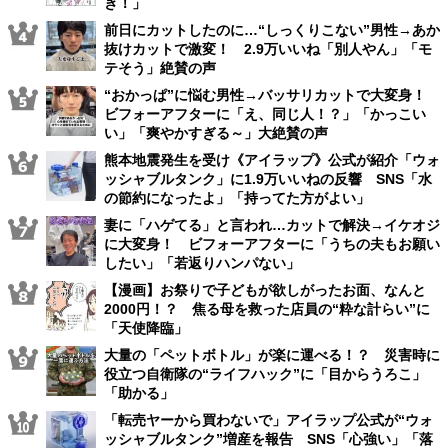
き！」
前日にカットしたのに…“しっくりこない”男性→あか
抜けカットで激変！ 2.9万いいね「別人やん」「モ
テそう」絶賛の声
“おかっぱ”に悩む男性→バッサリカットで大変身！
ビフォーアフターに「え、同じ人！？」「かっこい
い」「爽やかすぎる～」大絶賛の声
熊本地震発生を受け《アイラップ》公式が紹介「ウォ
ッシャブルタンク」に1.9万いいねの反響 SNS「水
の節約になったよ」「持ってた方がよい」
妻に「ハゲてる」と言われ…カットで解決→イケオジ
に大変身！ ビフォーアフターに「うちの夫もお願い
したい」「若返りハンパない」
【漫画】お祭りで子どもが欲しがったお面、なんと
2000円！？ 焦る母を救った店員の“粋な計らい”に
「天使降臨」
大量の「ペットボトル」が楽に運べる！？ 災害時に
役立つ自衛隊の“ライフハック”に「目からうろこ」
「助かる」
「転売ヤーから買わないで」アイラップ公式が“ウォ
ッシャブルタンク”増産を報告 SNS「心強い」「落