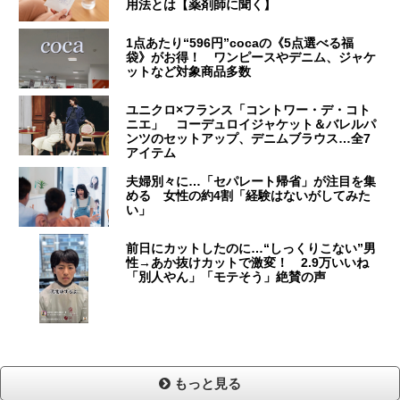
用法とは【薬剤師に聞く】
1点あたり“596円”cocaの《5点選べる福
袋》がお得！ ワンピースやデニム、ジャケ
ットなど対象商品多数
ユニクロ×フランス「コントワー・デ・コト
ニエ」 コーデュロイジャケット＆バレルパ
ンツのセットアップ、デニムブラウス…全7
アイテム
夫婦別々に…「セパレート帰省」が注目を集
める 女性の約4割「経験はないがしてみた
い」
前日にカットしたのに…“しっくりこない”男
性→あか抜けカットで激変！ 2.9万いいね
「別人やん」「モテそう」絶賛の声
もっと見る