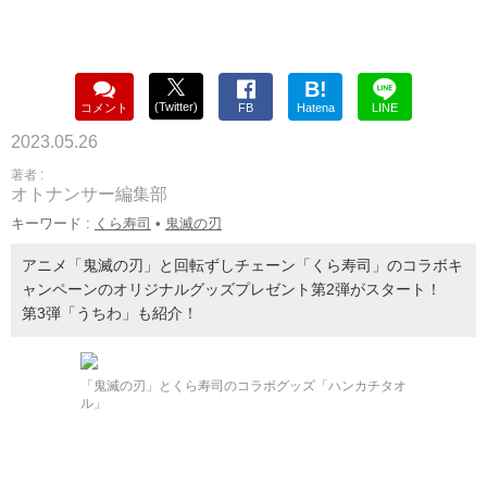
B!
(Twitter)
コメント
FB
Hatena
LINE
2023.05.26
著者 :
オトナンサー編集部
キーワード :
くら寿司
•
鬼滅の刃
アニメ「鬼滅の刃」と回転ずしチェーン「くら寿司」のコラボキ
ャンペーンのオリジナルグッズプレゼント第2弾がスタート！
第3弾「うちわ」も紹介！
「鬼滅の刃」とくら寿司のコラボグッズ「ハンカチタオ
ル」