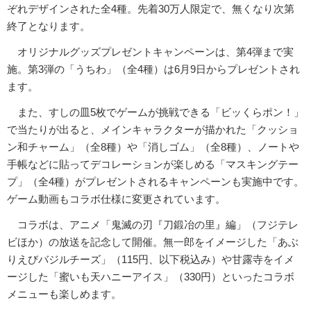
ぞれデザインされた全4種。先着30万人限定で、無くなり次第
終了となります。
オリジナルグッズプレゼントキャンペーンは、第4弾まで実
施。第3弾の「うちわ」（全4種）は6月9日からプレゼントされ
ます。
また、すしの皿5枚でゲームが挑戦できる「ビッくらポン！」
で当たりが出ると、メインキャラクターが描かれた「クッショ
ン和チャーム」（全8種）や「消しゴム」（全8種）、ノートや
手帳などに貼ってデコレーションが楽しめる「マスキングテー
プ」（全4種）がプレゼントされるキャンペーンも実施中です。
ゲーム動画もコラボ仕様に変更されています。
コラボは、アニメ「鬼滅の刃『刀鍛冶の里』編」（フジテレ
ビほか）の放送を記念して開催。無一郎をイメージした「あぶ
りえびバジルチーズ」（115円、以下税込み）や甘露寺をイメ
ージした「蜜いも天ハニーアイス」（330円）といったコラボ
メニューも楽しめます。