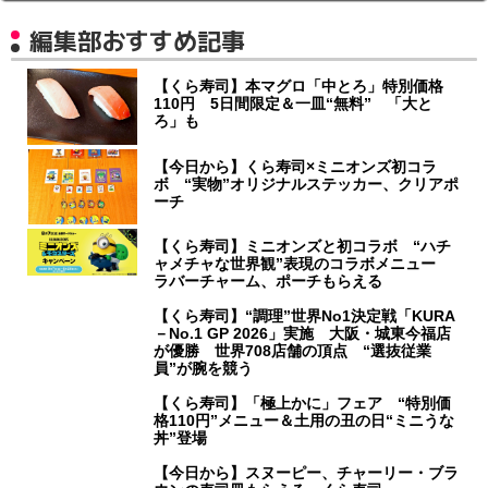
編集部おすすめ記事
【くら寿司】本マグロ「中とろ」特別価格
110円 5日間限定＆一皿“無料” 「大と
ろ」も
【今日から】くら寿司×ミニオンズ初コラ
ボ “実物”オリジナルステッカー、クリアポ
ーチ
【くら寿司】ミニオンズと初コラボ “ハチ
ャメチャな世界観”表現のコラボメニュー
ラバーチャーム、ポーチもらえる
【くら寿司】“調理”世界No1決定戦「KURA
－No.1 GP 2026」実施 大阪・城東今福店
が優勝 世界708店舗の頂点 “選抜従業
員”が腕を競う
【くら寿司】「極上かに」フェア “特別価
格110円”メニュー＆土用の丑の日“ミニうな
丼”登場
【今日から】スヌーピー、チャーリー・ブラ