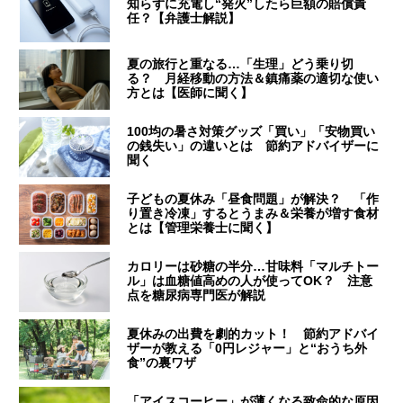
知らずに充電し“発火”したら巨額の賠償責
任？【弁護士解説】
夏の旅行と重なる…「生理」どう乗り切
る？ 月経移動の方法＆鎮痛薬の適切な使い
方とは【医師に聞く】
100均の暑さ対策グッズ「買い」「安物買い
の銭失い」の違いとは 節約アドバイザーに
聞く
子どもの夏休み「昼食問題」が解決？ 「作
り置き冷凍」するとうまみ＆栄養が増す食材
とは【管理栄養士に聞く】
カロリーは砂糖の半分…甘味料「マルチトー
ル」は血糖値高めの人が使ってOK？ 注意
点を糖尿病専門医が解説
夏休みの出費を劇的カット！ 節約アドバイ
ザーが教える「0円レジャー」と“おうち外
食”の裏ワザ
「アイスコーヒー」が薄くなる致命的な原因