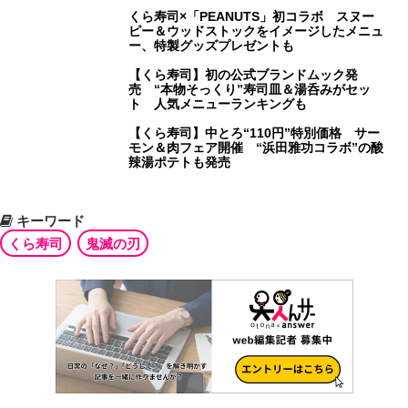
くら寿司×「PEANUTS」初コラボ スヌー
ピー＆ウッドストックをイメージしたメニュ
ー、特製グッズプレゼントも
【くら寿司】初の公式ブランドムック発
売 “本物そっくり”寿司皿＆湯呑みがセッ
ト 人気メニューランキングも
【くら寿司】中とろ“110円”特別価格 サー
モン＆肉フェア開催 “浜田雅功コラボ”の酸
辣湯ポテトも発売
キーワード
くら寿司
鬼滅の刃