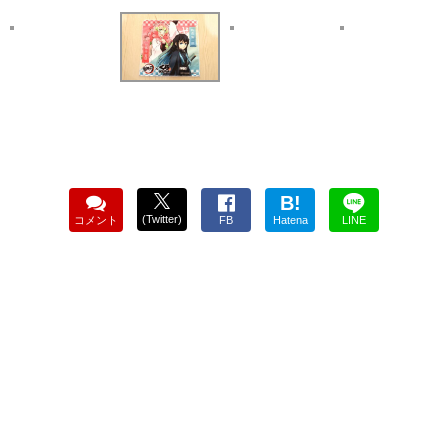
B!
(Twitter)
コメント
FB
Hatena
LINE