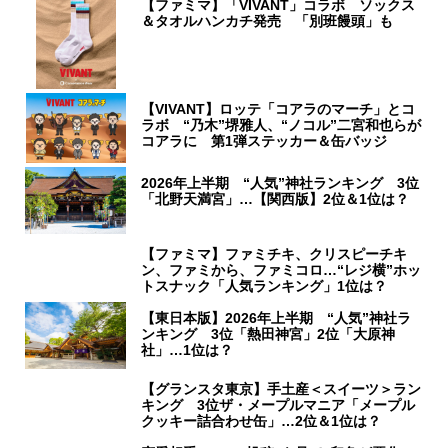
【ファミマ】「VIVANT」コラボ ソックス
＆タオルハンカチ発売 「別班饅頭」も
【VIVANT】ロッテ「コアラのマーチ」とコ
ラボ “乃木”堺雅人、“ノコル”二宮和也らが
コアラに 第1弾ステッカー＆缶バッジ
2026年上半期 “人気”神社ランキング 3位
「北野天満宮」…【関西版】2位＆1位は？
【ファミマ】ファミチキ、クリスピーチキ
ン、ファミから、ファミコロ…“レジ横”ホッ
トスナック「人気ランキング」1位は？
【東日本版】2026年上半期 “人気”神社ラ
ンキング 3位「熱田神宮」2位「大原神
社」…1位は？
【グランスタ東京】手土産＜スイーツ＞ラン
キング 3位ザ・メープルマニア「メープル
クッキー詰合わせ缶」…2位＆1位は？