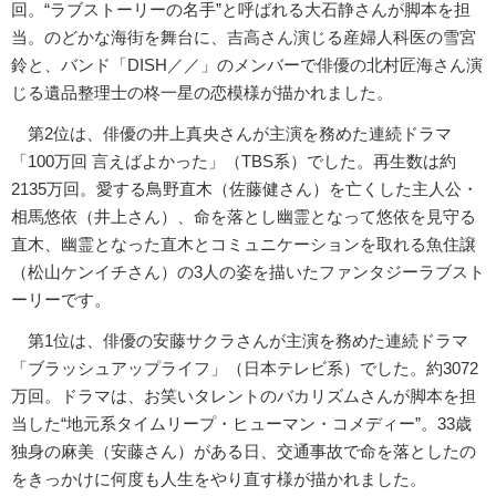
回。“ラブストーリーの名手”と呼ばれる大石静さんが脚本を担
当。のどかな海街を舞台に、吉高さん演じる産婦人科医の雪宮
鈴と、バンド「DISH／／」のメンバーで俳優の北村匠海さん演
じる遺品整理士の柊一星の恋模様が描かれました。
第2位は、俳優の井上真央さんが主演を務めた連続ドラマ
「100万回 言えばよかった」（TBS系）でした。再生数は約
2135万回。愛する鳥野直木（佐藤健さん）を亡くした主人公・
相馬悠依（井上さん）、命を落とし幽霊となって悠依を見守る
直木、幽霊となった直木とコミュニケーションを取れる魚住譲
（松山ケンイチさん）の3人の姿を描いたファンタジーラブスト
ーリーです。
第1位は、俳優の安藤サクラさんが主演を務めた連続ドラマ
「ブラッシュアップライフ」（日本テレビ系）でした。約3072
万回。ドラマは、お笑いタレントのバカリズムさんが脚本を担
当した“地元系タイムリープ・ヒューマン・コメディー”。33歳
独身の麻美（安藤さん）がある日、交通事故で命を落としたの
をきっかけに何度も人生をやり直す様が描かれました。