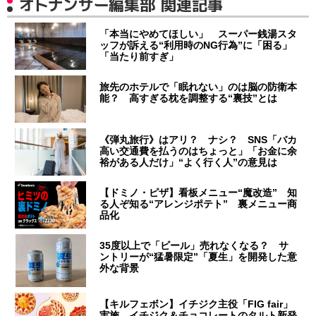
オトナンサー編集部 関連記事
「本当にやめてほしい」 スーパー銭湯スタ
ッフが訴える“利用時のNG行為”に「困る」
「当たり前すぎ」
旅先のホテルで「眠れない」のは脳の防衛本
能？ 高すぎる枕を調整する“裏技”とは
《弾丸旅行》はアリ？ ナシ？ SNS「バカ
高い交通費を払うのはちょっと」「お金に余
裕がある人だけ」“よく行く人”の意見は
【ドミノ・ピザ】看板メニュー“魔改造” 知
る人ぞ知る“アレンジポテト” 裏メニュー商
品化
35度以上で「ビール」売れなくなる？ サ
ントリーが“猛暑限定”「夏生」を開発した意
外な背景
【キルフェボン】イチジク主役「FIG fair」
実施 イチジク＆チョコレートのタルト新発