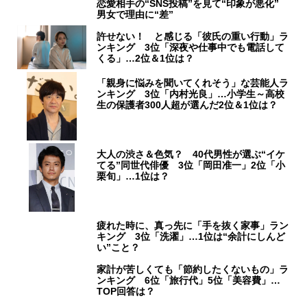
恋愛相手の“SNS投稿”を見て“印象が悪化”
男女で理由に“差”
許せない！ と感じる「彼氏の重い行動」ラ
ンキング 3位「深夜や仕事中でも電話して
くる」…2位＆1位は？
「親身に悩みを聞いてくれそう」な芸能人ラ
ンキング 3位「内村光良」…小学生～高校
生の保護者300人超が選んだ2位＆1位は？
大人の渋さ＆色気？ 40代男性が選ぶ“イケ
てる”同世代俳優 3位「岡田准一」2位「小
栗旬」…1位は？
疲れた時に、真っ先に「手を抜く家事」ラン
キング 3位「洗濯」…1位は“余計にしんど
い”こと？
家計が苦しくても「節約したくないもの」ラ
ンキング 6位「旅行代」5位「美容費」…
TOP回答は？