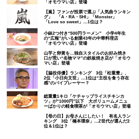
「オモウマい店」登場
【嵐】ファンが投票で選ぶ「人気曲ランキン
グ」 「A・RA・SHI」「Monster」
「Love so sweet」…1位は？
小鉢2つ付き“500円ラーメン” 小学4年生
の“広報”がいる創業43年の中華料理店
「オモウマい店」登場
山芋と卵黄を…独自スタイルのお好み焼き
口が荒い“名物ママ”の鉄板焼き店が「オモウ
マい店」登場
【脇役俳優】ランキング 3位「松重豊」、
2位「小日向文世」…1位は“主役を食う存在
感”のバイプレーヤー？
総重量1キロ「ケチャップライスチキンカ
ツ」が“1000円”以下 大ボリュームメニュ
ーばかりの軽食喫茶が「オモウマい店」登場
【母の日】お母さんにしたい！ 有名人ラン
キング 3位「橋本環奈」…Z世代が選んだ2
位＆1位は？