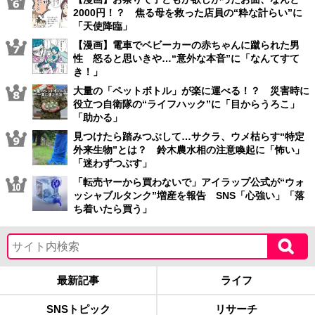
2000円！？ 焦る母を救った店員の“粋な計らい”に
「天使降臨」
【漫画】電車でベビーカーの赤ちゃんに蹴られた男
性 怒ると思いきや…“意外な本音”に「なんてすて
き！」
大量の「ペットボトル」が楽に運べる！？ 災害時に
役立つ自衛隊の“ライフハック”に「目からうろこ」
「助かる」
見つけたら踏みつぶして…サクラ、ウメ枯らす“特定
外来生物”とは？ 鈴木農水相の注意喚起に「怖い」
「迷わずつぶす」
「転売ヤーから買わないで」アイラップ公式が“ウォ
ッシャブルタンク”増産を報告 SNS「心強い」「落
ち着いたら買う」
最新記事
ライフ
SNSトピック
リサーチ