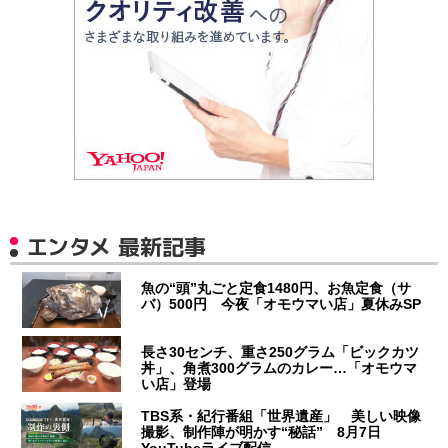
エンタメ 最新記事
魚の“頭”丸ごと定食1480円、お魚定食（サ
バ）500円 今夜「オモウマい店」夏休みSP
長さ30センチ、重さ250グラム「ビックカツ
丼」、角煮300グラムのカレー…「オモウマ
い店」登場
TBS系・紀行番組「世界遺産」 美しい映像
撮影、制作陣が明かす“秘話” 8月7日
YouTubeライブ配信