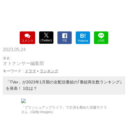
B!
(Twitter)
コメント
FB
Hatena
LINE
2023.05.24
著者 :
オトナンサー編集部
キーワード :
ドラマ
•
ランキング
「TVer」が2023年1月期の全配信番組の｢番組再生数ランキング｣
を発表！ 1位は？
「ブラッシュアップライフ」で主演を務めた安藤サクラ
さん（Getty Images）