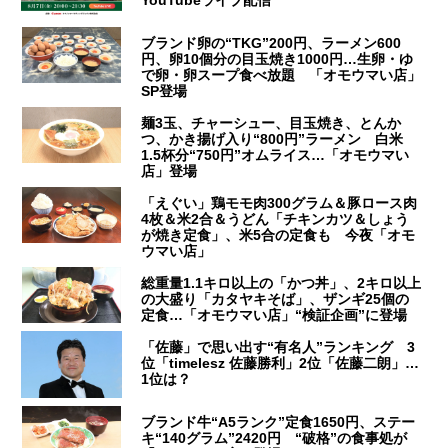
ブランド卵の“TKG”200円、ラーメン600
円、卵10個分の目玉焼き1000円…生卵・ゆ
で卵・卵スープ食べ放題 「オモウマい店」
SP登場
麺3玉、チャーシュー、目玉焼き、とんか
つ、かき揚げ入り“800円”ラーメン 白米
1.5杯分“750円”オムライス…「オモウマい
店」登場
「えぐい」鶏モモ肉300グラム＆豚ロース肉
4枚＆米2合＆うどん「チキンカツ＆しょう
が焼き定食」、米5合の定食も 今夜「オモ
ウマい店」
総重量1.1キロ以上の「かつ丼」、2キロ以上
の大盛り「カタヤキそば」、ザンギ25個の
定食…「オモウマい店」“検証企画”に登場
「佐藤」で思い出す“有名人”ランキング 3
位「timelesz 佐藤勝利」2位「佐藤二朗」…
1位は？
ブランド牛“A5ランク”定食1650円、ステー
キ“140グラム”2420円 “破格”の食事処が