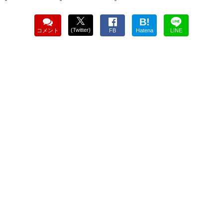
B!
(Twitter)
コメント
FB
Hatena
LINE