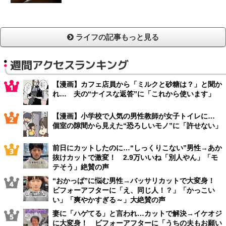
ライフの記事もっと見る
週間アクセスランキング
【漫画】カフェ店員から「ミルクと砂糖は？」と聞か
れ… 夫の“ナイスな返答”に「これから使います」
【漫画】小学校で人気の男性教師が女子トイレに…
個室の隙間から見えた“恐ろしいモノ”に「許せない」
前日にカットしたのに…“しっくりこない”男性→あか
抜けカットで激変！ 2.9万いいね「別人やん」「モ
テそう」絶賛の声
“おかっぱ”に悩む男性→バッサリカットで大変身！
ビフォーアフターに「え、同じ人！？」「かっこい
い」「爽やかすぎる～」大絶賛の声
妻に「ハゲてる」と言われ…カットで解決→イケオジ
に大変身！ ビフォーアフターに「うちの夫もお願い