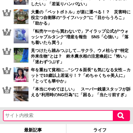
したい」「若返りハンパない」
大量の「ペットボトル」が楽に運べる！？ 災害時に
役立つ自衛隊の“ライフハック”に「目からうろこ」
「助かる」
「転売ヤーから買わないで」アイラップ公式が“ウォ
ッシャブルタンク”増産を報告 SNS「心強い」「落
ち着いたら買う」
見つけたら踏みつぶして…サクラ、ウメ枯らす“特定
外来生物”とは？ 鈴木農水相の注意喚起に「怖い」
「迷わずつぶす」
年を重ねて貧相に…“シワ＆面長”も気になる女性→カ
ットで10歳以上若返り！？「めちゃくちゃ美人に」
「とっても華やか」
「本当にやめてほしい」 スーパー銭湯スタッフが訴
える“利用時のNG行為”に「困る」「当たり前すぎ」
最新記事
ライフ