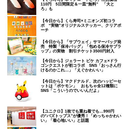
110円 5日間限定＆一皿“無料” 「大と
ろ」も
【今日から】くら寿司×ミニオンズ初コラ
ボ “実物”オリジナルステッカー、クリアポ
ーチ
【今日から】「サブウェイ」サマーバッグ発
売 特製「保冷バッグ」「包める保冷サブラ
ップ」の実物 割引チケット3500円封入
【今日から】ジェラート ピケ カフェ×ドラ
ゴンクエストが初コラボ SNS「おっさん行
けるのかこれ…」「えぐかわいい」
【今日から】マクドナルド、次のハッピーセ
ットは「ポケモン」 おもちゃ全12種類に
SNS「こういうのでいいんだよ」
【ユニクロ】1枚でも重ね着でも…990円
の“バズトップス”が優秀！「めっちゃかわい
い」「着心地いい」と話題