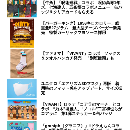
【牛角】「呪術廻戦」コラボ 呪術高専1年
ズ、七海建人、五条悟コラボメニュー 缶バ
ッジ＆クリアカードもらえる
【バーガーキング】1656キロカロリー、総
重量527グラム…超大型チーズバーガー新発
売 特製ガーリックマヨソース採用
【ファミマ】「VIVANT」コラボ ソックス
＆タオルハンカチ発売 「別班饅頭」も
ユニクロ「エアリズム3Dマスク」再販 着
用時のフィット感をアップデート、サイズ拡
充
【VIVANT】ロッテ「コアラのマーチ」とコ
ラボ “乃木”堺雅人、“ノコル”二宮和也らが
コアラに 第1弾ステッカー＆缶バッジ
「graniph（グラニフ）」×ドラえもんコラ