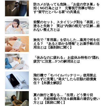
防カメがあっても危険…「お盆の空き巣」を
招くNG行為とは？ 元警視庁刑事が明か
す“留守だとバレる家”の共通点
前髪のセット、スタイリング剤を「表面」に
塗ると失敗？ 実は“内側の根元”が正解…崩
れない整え方とは
旅先で「常用薬」を切らした…薬局で何を伝
える？ “あると助かる情報”とお薬手帳の活
用法とは【薬剤師に聞く】
「休みなのに疲れる」 お盆休み特有の“隠れ
疲労”に注意…3つの解消法とは
飛行機で「モバイルバッテリー」使用禁止
知らずに充電し“発火”したら巨額の賠償責
任？【弁護士解説】
夏の旅行と重なる…「生理」どう乗り切
る？ 月経移動の方法＆鎮痛薬の適切な使い
方とは【医師に聞く】