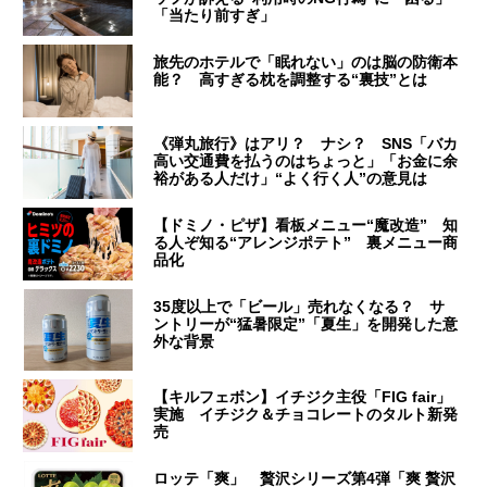
「当たり前すぎ」
旅先のホテルで「眠れない」のは脳の防衛本
能？ 高すぎる枕を調整する“裏技”とは
《弾丸旅行》はアリ？ ナシ？ SNS「バカ
高い交通費を払うのはちょっと」「お金に余
裕がある人だけ」“よく行く人”の意見は
【ドミノ・ピザ】看板メニュー“魔改造” 知
る人ぞ知る“アレンジポテト” 裏メニュー商
品化
35度以上で「ビール」売れなくなる？ サ
ントリーが“猛暑限定”「夏生」を開発した意
外な背景
【キルフェボン】イチジク主役「FIG fair」
実施 イチジク＆チョコレートのタルト新発
売
ロッテ「爽」 贅沢シリーズ第4弾「爽 贅沢