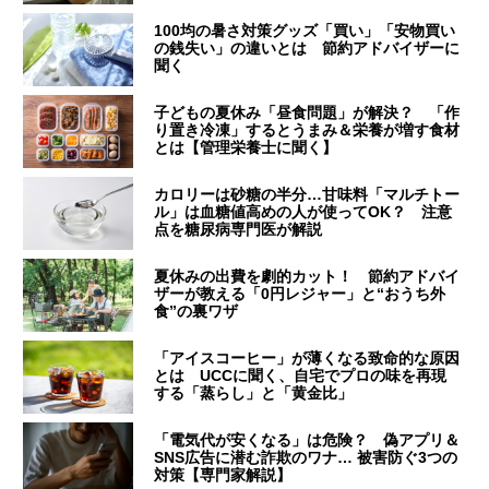
100均の暑さ対策グッズ「買い」「安物買い
の銭失い」の違いとは 節約アドバイザーに
聞く
子どもの夏休み「昼食問題」が解決？ 「作
り置き冷凍」するとうまみ＆栄養が増す食材
とは【管理栄養士に聞く】
カロリーは砂糖の半分…甘味料「マルチトー
ル」は血糖値高めの人が使ってOK？ 注意
点を糖尿病専門医が解説
夏休みの出費を劇的カット！ 節約アドバイ
ザーが教える「0円レジャー」と“おうち外
食”の裏ワザ
「アイスコーヒー」が薄くなる致命的な原因
とは UCCに聞く、自宅でプロの味を再現
する「蒸らし」と「黄金比」
「電気代が安くなる」は危険？ 偽アプリ＆
SNS広告に潜む詐欺のワナ… 被害防ぐ3つの
対策【専門家解説】