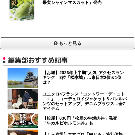
果実シャインマスカット」発売
もっと見る
編集部おすすめ記事
【お城】2026年上半期“人気”アクセスラン
キング 3位「松本城」…東日本2位＆1位
は？
ユニクロ×フランス「コントワー・デ・コト
ニエ」 コーデュロイジャケット＆バレルパ
ンツのセットアップ、デニムブラウス…全7
アイテム
【松屋】630円「松屋の牛焼肉丼」発売
「牛カルビホルモン丼」も
【くら寿司】本マグロ「中とろ」特別価格