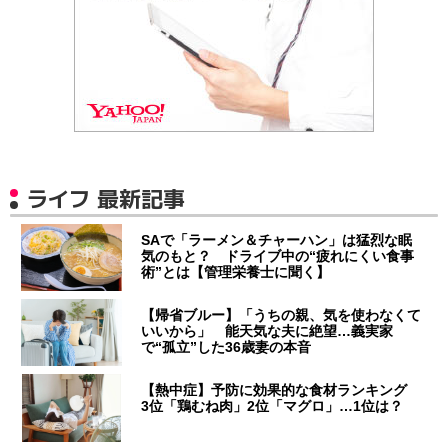
ライフ 最新記事
SAで「ラーメン＆チャーハン」は猛烈な眠
気のもと？ ドライブ中の“疲れにくい食事
術”とは【管理栄養士に聞く】
【帰省ブルー】「うちの親、気を使わなくて
いいから」 能天気な夫に絶望…義実家
で“孤立”した36歳妻の本音
【熱中症】予防に効果的な食材ランキング
3位「鶏むね肉」2位「マグロ」…1位は？