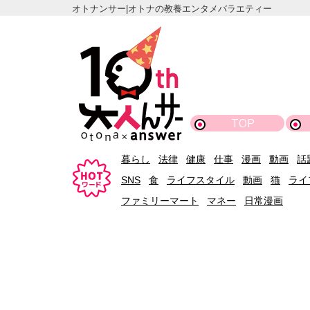
オトナンサー|オトナの教養エンタメバラエティー
TOP
暮らし
法律
健康
仕事
漫画
動画
話
SNS
食
ライフスタイル
動画
猫
ライ
ファミリーマート
マネー
日常漫画