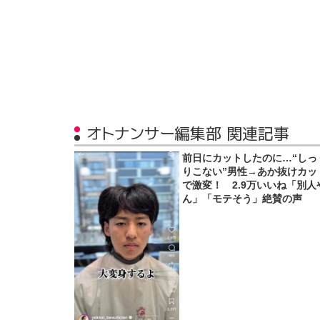
オトナンサー編集部 関連記事
前日にカットしたのに…“しっ
りこない”男性→あか抜けカッ
で激変！ 2.9万いいね「別人
ん」「モテそう」絶賛の声