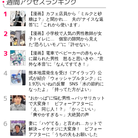
週間アクセスランキング
【漫画】カフェ店員から「ミルクと砂
糖は？」と聞かれ… 夫の“ナイスな返
答”に「これから使います」
【漫画】小学校で人気の男性教師が女
子トイレに… 個室の隙間から見え
た“恐ろしいモノ”に「許せない」
【漫画】電車でベビーカーの赤ちゃん
に蹴られた男性 怒ると思いきや…“意
外な本音”に「なんてすてき！」
熊本地震発生を受け《アイラップ》公
式が紹介「ウォッシャブルタンク」に
1.9万いいねの反響 SNS「水の節約に
なったよ」「持ってた方がよい」
“おかっぱ”に悩む男性→バッサリカット
で大変身！ ビフォーアフターに
「え、同じ人！？」「かっこいい」
「爽やかすぎる～」大絶賛の声
妻に「ハゲてる」と言われ…カットで
解決→イケオジに大変身！ ビフォー
アフターに「うちの夫もお願いした