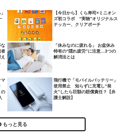
ろ」
【今日から】くら寿司×ミニオン
一
ズ初コラボ “実物”オリジナルス
テッカー、クリアポーチ
事な
「休みなのに疲れる」 お盆休み
聴者
特有の“隠れ疲労”に注意…3つの
耐え
解消法とは
し
サマ
飛行機で「モバイルバッテリー」
ッ
使用禁止 知らずに充電し“発
」の
火”したら巨額の賠償責任？【弁
入
護士解説】
もっと見る