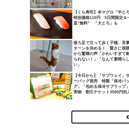
【くら寿司】本マグロ「中と
特別価格110円 5日間限定＆
皿“無料” 「大とろ」も
後ろ足で立って歩く子猫、見
ターンを決める！ 賢さに視
から驚嘆の声「かわいすぎて
られない！」「なんて素晴ら
い」
【今日から】「サブウェイ」
ーバッグ発売 特製「保冷バ
グ」「包める保冷サブラップ
実物 割引チケット3500円封