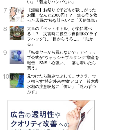
い」「若返りハンパない」
【漫画】お祭りで子どもが欲しがった
お面、なんと2000円！？ 焦る母を救
った店員の“粋な計らい”に「天使降臨」
大量の「ペットボトル」が楽に運べ
る！？ 災害時に役立つ自衛隊の“ライ
フハック”に「目からうろこ」「助か
る」
「転売ヤーから買わないで」アイラッ
プ公式が“ウォッシャブルタンク”増産を
報告 SNS「心強い」「落ち着いたら
買う」
見つけたら踏みつぶして…サクラ、ウ
メ枯らす“特定外来生物”とは？ 鈴木農
水相の注意喚起に「怖い」「迷わずつ
ぶす」