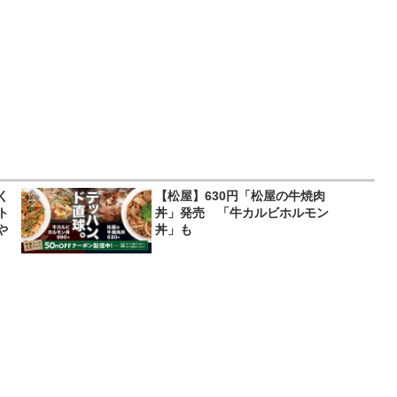
く
【松屋】630円「松屋の牛焼肉
ト
丼」発売 「牛カルビホルモン
や
丼」も