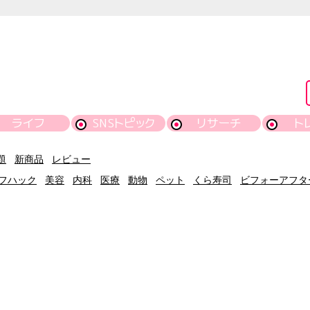
ライフ
SNSトピック
リサーチ
ト
題
新商品
レビュー
フハック
美容
内科
医療
動物
ペット
くら寿司
ビフォーアフタ