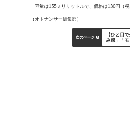
容量は155ミリリットルで、価格は130円（
（オトナンサー編集部）
【ひと目で
次のページ
み感」「モ