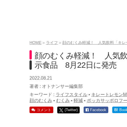
HOME
ライフ
顔のむくみ軽減！ 人気飲料「キレ
顔のむくみ軽減！ 人気
示食品 8月22日に発売
2022.08.21
著者 :
オトナンサー編集部
キーワード :
ライフスタイル
•
キレートレモンMU
顔のむくみ
•
むくみ
•
軽減
•
ポッカサッポロフ
コメント
(Twitter)
Facebook
B!
Boo