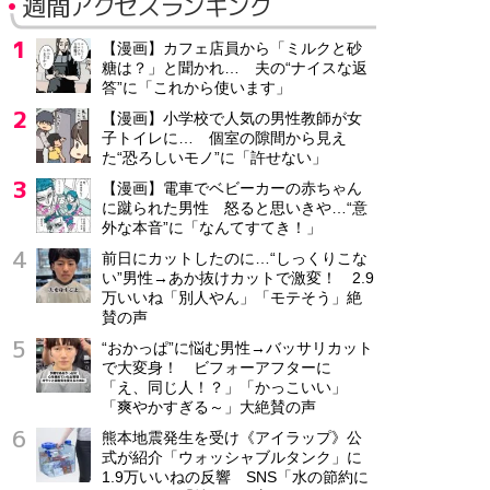
週間アクセスランキング
【漫画】カフェ店員から「ミルクと砂
糖は？」と聞かれ… 夫の“ナイスな返
答”に「これから使います」
【漫画】小学校で人気の男性教師が女
子トイレに… 個室の隙間から見え
た“恐ろしいモノ”に「許せない」
【漫画】電車でベビーカーの赤ちゃん
に蹴られた男性 怒ると思いきや…“意
外な本音”に「なんてすてき！」
前日にカットしたのに…“しっくりこな
い”男性→あか抜けカットで激変！ 2.9
万いいね「別人やん」「モテそう」絶
賛の声
“おかっぱ”に悩む男性→バッサリカット
で大変身！ ビフォーアフターに
「え、同じ人！？」「かっこいい」
「爽やかすぎる～」大絶賛の声
熊本地震発生を受け《アイラップ》公
式が紹介「ウォッシャブルタンク」に
1.9万いいねの反響 SNS「水の節約に