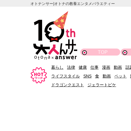
オトナンサー|オトナの教養エンタメバラエティー
TOP
暮らし
法律
健康
仕事
漫画
動画
話
ライフスタイル
SNS
食
動画
ペット
ドラゴンクエスト
ジェラートピケ