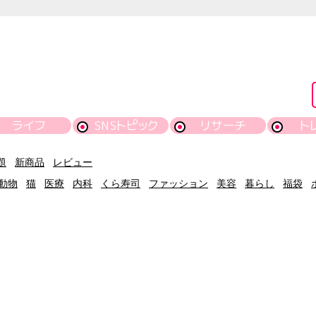
ライフ
SNSトピック
リサーチ
ト
題
新商品
レビュー
動物
猫
医療
内科
くら寿司
ファッション
美容
暮らし
福袋