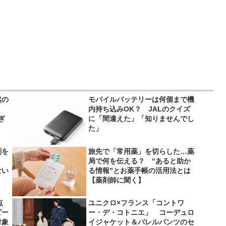
然の
モバイルバッテリーは何個まで機
内持ち込みOK？ JALのクイズ
ぎ
に「間違えた」「知りませんでし
た」
剤を
旅先で「常用薬」を切らした…薬
局で何を伝える？ “あると助か
ない
る情報”とお薬手帳の活用法とは
【薬剤師に聞く】
点
ユニクロ×フランス「コントワ
ピー
ー・デ・コトニエ」 コーデュロ
対象
イジャケット＆バレルパンツのセ