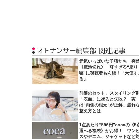
オトナンサー編集部 関連記事
元気いっぱいな子猫たち→突
《電池切れ》 尊すぎる“座り
寝”に視聴者もん絶！「天使す
る」
前髪のセット、スタイリング
「表面」に塗ると失敗？ 実
は“内側の根元”が正解…崩れ
整え方とは
1点あたり“596円”cocaの《5
選べる福袋》がお得！ ワン
スやデニム、ジャケットなど