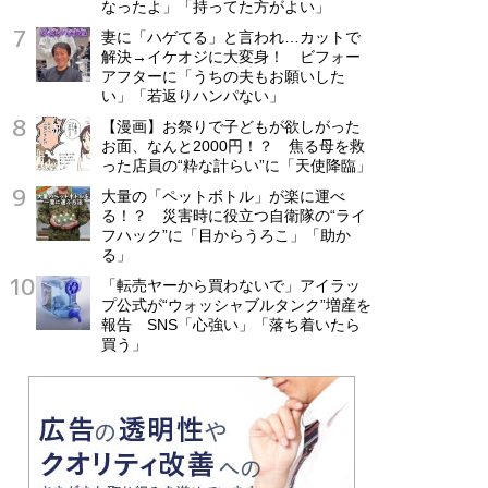
なったよ」「持ってた方がよい」
妻に「ハゲてる」と言われ…カットで
解決→イケオジに大変身！ ビフォー
アフターに「うちの夫もお願いした
い」「若返りハンパない」
【漫画】お祭りで子どもが欲しがった
お面、なんと2000円！？ 焦る母を救
った店員の“粋な計らい”に「天使降臨」
大量の「ペットボトル」が楽に運べ
る！？ 災害時に役立つ自衛隊の“ライ
フハック”に「目からうろこ」「助か
る」
「転売ヤーから買わないで」アイラッ
プ公式が“ウォッシャブルタンク”増産を
報告 SNS「心強い」「落ち着いたら
買う」