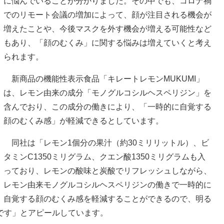
に悩んでいることが分かりました。その中でも、コロナ禍
でのリモート会議の増加によって、顔が注目される機会が
増えたことや、今後マスクを外す機会が増える可能性など
もあり、「顔のむくみ」に関する悩みは増えていくと考え
られます。
新商品の機能性表示食品「キレートレモンMUKUMI」
は、レモン由来の成分「モノグルコシルヘスペリジン」を
含んでおり、この成分の働きにより、「一時的に自覚する
顔のむくみ感」が軽減できるとしています。
同社は「レモン1個分の果汁（約30ミリリットル）、ビ
タミンC1350ミリグラム、クエン酸1350ミリグラムも入
っており、レモンの酸味と炭酸でリフレッシュしながら、
レモン由来モノグルコシルヘスペリジンの働きで一時的に
自覚する顔のむくみ感を軽減することができるので、明る
です」とアピールしています。