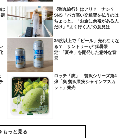
のは
《弾丸旅行》はアリ？ ナシ？
を調
SNS「バカ高い交通費を払うのは
ちょっと」「お金に余裕がある人
だけ」“よく行く人”の意見は
35度以上で「ビール」売れなくな
レ
る？ サントリーが“猛暑限
化
定”「夏生」を開発した意外な背
景
役
ロッテ「爽」 贅沢シリーズ第4
＆チ
弾「爽 贅沢果実シャインマスカ
ット」発売
もっと見る