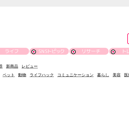
ライフ
SNSトピック
リサーチ
ト
題
新商品
レビュー
ペット
動物
ライフハック
コミュニケーション
暮らし
美容
医