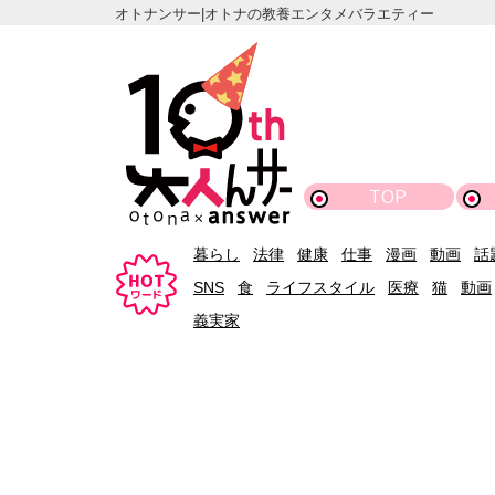
オトナンサー|オトナの教養エンタメバラエティー
TOP
暮らし
法律
健康
仕事
漫画
動画
話
SNS
食
ライフスタイル
医療
猫
動画
義実家