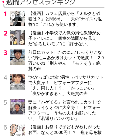
週間アクセスランキング
【漫画】カフェ店員から「ミルクと砂
糖は？」と聞かれ… 夫の“ナイスな返
答”に「これから使います」
【漫画】小学校で人気の男性教師が女
子トイレに… 個室の隙間から見え
た“恐ろしいモノ”に「許せない」
前日にカットしたのに…“しっくりこな
い”男性→あか抜けカットで激変！ 2.9
万いいね「別人やん」「モテそう」絶
賛の声
“おかっぱ”に悩む男性→バッサリカット
で大変身！ ビフォーアフターに
「え、同じ人！？」「かっこいい」
「爽やかすぎる～」大絶賛の声
妻に「ハゲてる」と言われ…カットで
解決→イケオジに大変身！ ビフォー
アフターに「うちの夫もお願いした
い」「若返りハンパない」
【漫画】お祭りで子どもが欲しがった
お面、なんと2000円！？ 焦る母を救