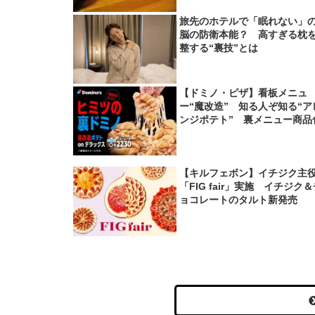
旅先のホテルで「眠れない」
脳の防衛本能？ 高すぎる枕
整する“裏技”とは
【ドミノ・ピザ】看板メニュ
ー“魔改造” 知る人ぞ知る“ア
ンジポテト” 裏メニュー商品
【キルフェボン】イチジク主
「FIG fair」実施 イチジク
ョコレートのタルト新発売