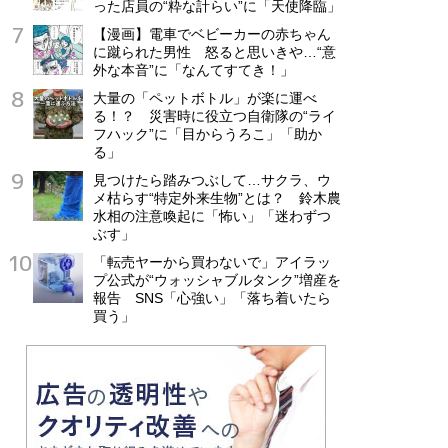
った店員の“粋な計らい”に「天使降臨」
【漫画】電車でベビーカーの赤ちゃん
に蹴られた男性 怒ると思いきや…“意
外な本音”に「なんてすてき！」
大量の「ペットボトル」が楽に運べ
る！？ 災害時に役立つ自衛隊の“ライ
フハック”に「目からうろこ」「助か
る」
見つけたら踏みつぶして…サクラ、ウ
メ枯らす“特定外来生物”とは？ 鈴木農
水相の注意喚起に「怖い」「迷わずつ
ぶす」
「転売ヤーから買わないで」アイラッ
プ公式が“ウォッシャブルタンク”増産を
報告 SNS「心強い」「落ち着いたら
買う」