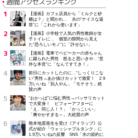
週間アクセスランキング
【漫画】カフェ店員から「ミルクと砂
糖は？」と聞かれ… 夫の“ナイスな返
答”に「これから使います」
【漫画】小学校で人気の男性教師が女
子トイレに… 個室の隙間から見え
た“恐ろしいモノ”に「許せない」
【漫画】電車でベビーカーの赤ちゃん
に蹴られた男性 怒ると思いきや…“意
外な本音”に「なんてすてき！」
前日にカットしたのに…“しっくりこな
い”男性→あか抜けカットで激変！ 2.9
万いいね「別人やん」「モテそう」絶
賛の声
“おかっぱ”に悩む男性→バッサリカット
で大変身！ ビフォーアフターに
「え、同じ人！？」「かっこいい」
「爽やかすぎる～」大絶賛の声
熊本地震発生を受け《アイラップ》公
式が紹介「ウォッシャブルタンク」に
1.9万いいねの反響 SNS「水の節約に