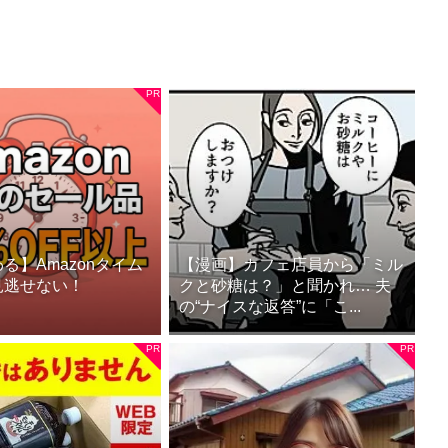
る】Amazonタイム
【漫画】カフェ店員から「ミル
見逃せない！
クと砂糖は？」と聞かれ… 夫
の“ナイスな返答”に「こ...