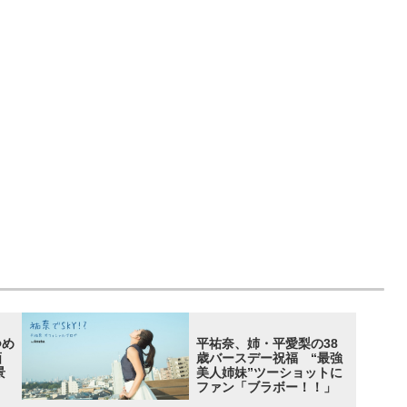
つめ
平祐奈、姉・平愛梨の38
画
歳バースデー祝福 “最強
景
美人姉妹”ツーショットに
ファン「ブラボー！！」