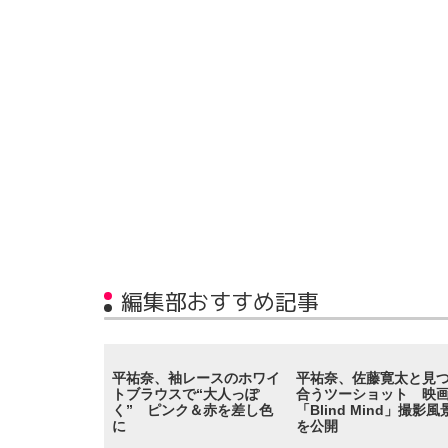
編集部おすすめ記事
平祐奈、袖レースのホワイ
平祐奈、佐藤寛太と見
トブラウスで“大人っぽ
合うツーショット 映
く” ピンク＆赤を差し色
「Blind Mind」撮影風
に
を公開