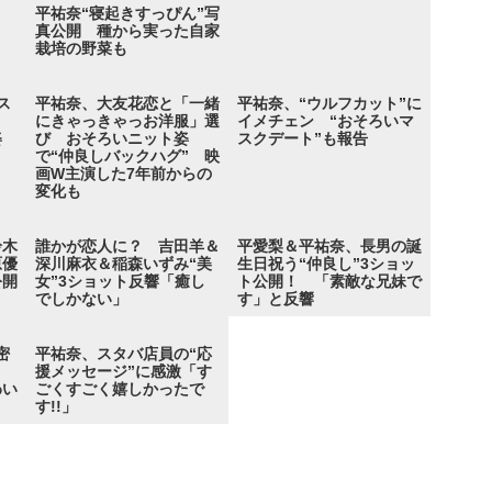
平祐奈“寝起きすっぴん”写
真公開 種から実った自家
栽培の野菜も
ス
平祐奈、大友花恋と「一緒
平祐奈、“ウルフカット”に
にきゃっきゃっお洋服」選
イメチェン “おそろいマ
姿
び おそろいニット姿
スクデート”も報告
で“仲良しバックハグ” 映
画W主演した7年前からの
変化も
鈴木
誰かが恋人に？ 吉田羊＆
平愛梨＆平祐奈、長男の誕
原優
深川麻衣＆稲森いずみ“美
生日祝う“仲良し”3ショッ
公開
女”3ショット反響「癒し
ト公開！ 「素敵な兄妹で
でしかない」
す」と反響
密
平祐奈、スタバ店員の“応
援メッセージ”に感激「す
わい
ごくすごく嬉しかったで
す!!」