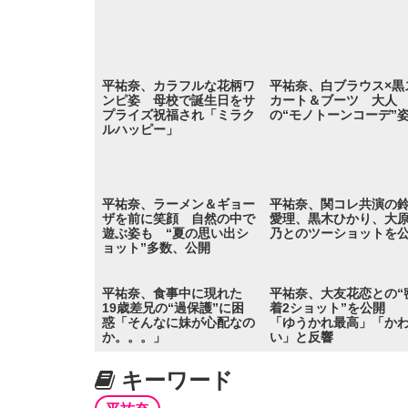
平祐奈、カラフルな花柄ワ
平祐奈、白ブラウス×黒
ンピ姿 母校で誕生日をサ
カート＆ブーツ 大人
プライズ祝福され「ミラク
の“モノトーンコーデ”
ルハッピー」
平祐奈、ラーメン＆ギョー
平祐奈、関コレ共演の
ザを前に笑顔 自然の中で
愛理、黒木ひかり、大
遊ぶ姿も “夏の思い出シ
乃とのツーショットを
ョット”多数、公開
平祐奈、食事中に現れた
平祐奈、大友花恋との“
19歳差兄の“過保護”に困
着2ショット”を公開
惑「そんなに妹が心配なの
「ゆうかれ最高」「か
か。。。」
い」と反響
キーワード