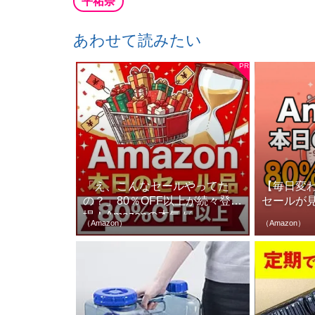
平祐奈
あわせて読みたい
「え、こんなセールやってた
【毎日変わ
の？」80％OFF以上が続々登
セールが
場！Amazonの本気が...
（Amazon）
（Amazon）