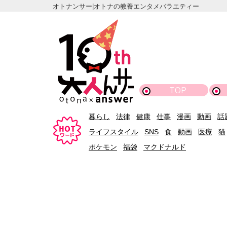
オトナンサー|オトナの教養エンタメバラエティー
TOP
暮らし
法律
健康
仕事
漫画
動画
話
ライフスタイル
SNS
食
動画
医療
猫
ポケモン
福袋
マクドナルド