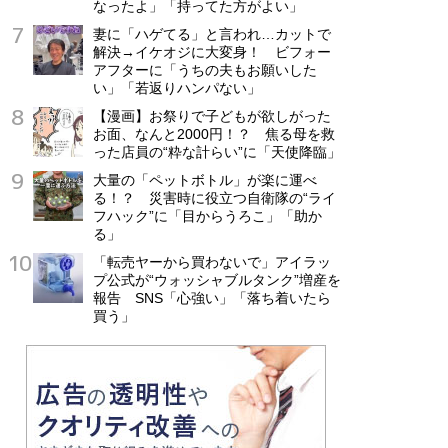
なったよ」「持ってた方がよい」
妻に「ハゲてる」と言われ…カットで
解決→イケオジに大変身！ ビフォー
アフターに「うちの夫もお願いした
い」「若返りハンパない」
【漫画】お祭りで子どもが欲しがった
お面、なんと2000円！？ 焦る母を救
った店員の“粋な計らい”に「天使降臨」
大量の「ペットボトル」が楽に運べ
る！？ 災害時に役立つ自衛隊の“ライ
フハック”に「目からうろこ」「助か
る」
「転売ヤーから買わないで」アイラッ
プ公式が“ウォッシャブルタンク”増産を
報告 SNS「心強い」「落ち着いたら
買う」