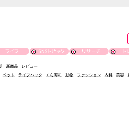
ライフ
SNSトピック
リサーチ
ト
題
新商品
レビュー
ペット
ライフハック
くら寿司
動物
ファッション
内科
美容