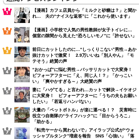
【漫画】カフェ店員から「ミルクと砂糖は？」と聞か
れ… 夫の“ナイスな返答”に「これから使います」
【漫画】小学校で人気の男性教師が女子トイレに…
個室の隙間から見えた“恐ろしいモノ”に「許せない」
前日にカットしたのに…“しっくりこない”男性→あか
抜けカットで激変！ 2.9万いいね「別人やん」「モ
テそう」絶賛の声
“おかっぱ”に悩む男性→バッサリカットで大変身！
ビフォーアフターに「え、同じ人！？」「かっこい
い」「爽やかすぎる～」大絶賛の声
妻に「ハゲてる」と言われ…カットで解決→イケオジ
に大変身！ ビフォーアフターに「うちの夫もお願い
したい」「若返りハンパない」
大量の「ペットボトル」が楽に運べる！？ 災害時に
役立つ自衛隊の“ライフハック”に「目からうろこ」
「助かる」
「転売ヤーから買わないで」アイラップ公式が“ウォ
ッシャブルタンク”増産を報告 SNS「心強い」「落