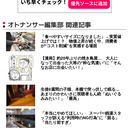
オトナンサー編集部 関連記事
「食べやすいサイズになりました」→実質値
上げでは！？ 物価上昇が続く中、消費者
が“コスト削減”を実感する場面
【漫画】約20年ぶりの焼き鳥屋… 大人に
なって出会った大将の“粋な気遣い”に「そん
なお店に出会いたい！」
生後6週間の子猫、本棚で突っ伏して眠る…
あまりのかわいさに視聴者もん絶「ぬいぐる
みみたい！」「最高」
「本当にやめてほしい」 スーパー銭湯スタ
ッフが訴える“利用時のNG行為”に「困る」
「当たり前すぎ」