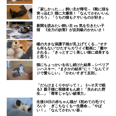
「寂しかった…」飼い主が帰宅→《靴に頭を
突っ込む》猫に大爆笑！「なんてかわいいん
だろう」「うちの猫もクサいものが好き」
新聞を読みたい飼い主 vs 気を引きたい子
猫 《全力の妨害》が反則級のかわいさ！
瞳の大きな保護子猫が見上げてくる…“オチ
も何もない”ひたすらカワイイ動画に「癒や
される」「きっとすごく美しい猫に成長する
と思う」
猫にちょっかいを出し続けた結果→シベリア
ンハスキー、“まさかの結末”に！「なんてド
ジで愛らしい」「かわいすぎて反則」
「だらけまくりやがって！」《へそ天で眠
る》親子猫に視聴者もん絶！「失われた野
生…」「尋常じゃない破壊力」
生後19日の赤ちゃん猫が《初めての毛づく
ろい》 ぎこちなくも一生懸命…「やば
い！」「なんてかわいい姿」