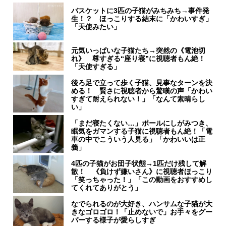
バスケットに3匹の子猫がみちみち→事件発
生！？ ほっこりする結末に「かわいすぎ」
「天使みたい」
元気いっぱいな子猫たち→突然の《電池切
れ》 尊すぎる“座り寝”に視聴者もん絶！
「天使すぎる」
後ろ足で立って歩く子猫、見事なターンを決
める！ 賢さに視聴者から驚嘆の声「かわい
すぎて耐えられない！」「なんて素晴らし
い」
「まだ寝たくない…」ポールにしがみつき、
眠気をガマンする子猫に視聴者もん絶！「電
車の中でこういう人見る」「かわいいは正
義」
4匹の子猫がお団子状態→1匹だけ残して解
散！ 《負けず嫌いさん》に視聴者ほっこり
「笑っちゃった！」「この動画をおすすめし
てくれてありがとう」
なでられるのが大好き、ハンサムな子猫が大
きなゴロゴロ！「止めないで」お手々をグー
パーする様子が愛らしすぎ