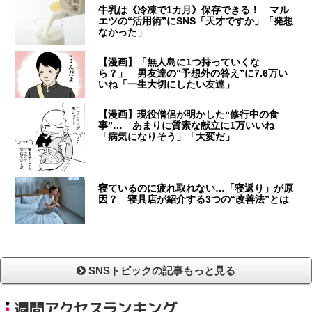
牛乳は《冷凍で1カ月》保存できる！ マル
エツの“活用術”にSNS「天才ですか」「発想
なかった」
【漫画】「無人島に1つ持っていくな
ら？」 男友達の“予想外の答え”に7.6万い
いね「一生大切にしたい友達」
【漫画】現役僧侶が明かした“修行中の食
事”… あまりに質素な献立に1万いいね
「病気になりそう」「大変だ」
寝ているのに疲れ取れない…「寝返り」が原
因？ 寝具店が紹介する3つの“改善法”とは
SNSトピックの記事もっと見る
週間アクセスランキング