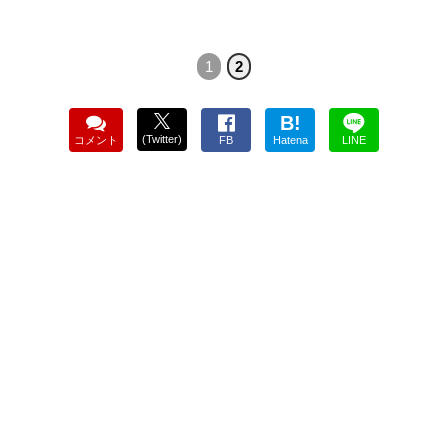
1
2
B!
(Twitter)
コメント
FB
Hatena
LINE