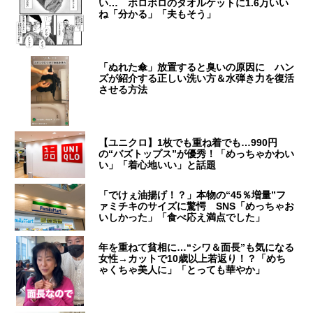
い… ボロボロのタオルケットに1.6万いい
ね「分かる」「夫もそう」
「ぬれた傘」放置すると臭いの原因に ハン
ズが紹介する正しい洗い方＆水弾き力を復活
させる方法
【ユニクロ】1枚でも重ね着でも…990円
の“バズトップス”が優秀！「めっちゃかわい
い」「着心地いい」と話題
「でけぇ油揚げ！？」本物の“45％増量”フ
ァミチキのサイズに驚愕 SNS「めっちゃお
いしかった」「食べ応え満点でした」
年を重ねて貧相に…“シワ＆面長”も気になる
女性→カットで10歳以上若返り！？「めち
ゃくちゃ美人に」「とっても華やか」