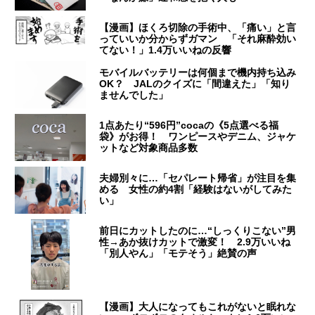
【漫画】ほくろ切除の手術中、「痛い」と言
っていいか分からずガマン 「それ麻酔効い
てない！」1.4万いいねの反響
モバイルバッテリーは何個まで機内持ち込み
OK？ JALのクイズに「間違えた」「知り
ませんでした」
1点あたり“596円”cocaの《5点選べる福
袋》がお得！ ワンピースやデニム、ジャケ
ットなど対象商品多数
夫婦別々に…「セパレート帰省」が注目を集
める 女性の約4割「経験はないがしてみた
い」
前日にカットしたのに…“しっくりこない”男
性→あか抜けカットで激変！ 2.9万いいね
「別人やん」「モテそう」絶賛の声
【漫画】大人になってもこれがないと眠れな