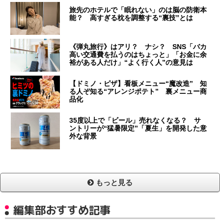
旅先のホテルで「眠れない」のは脳の防衛本
能？ 高すぎる枕を調整する“裏技”とは
《弾丸旅行》はアリ？ ナシ？ SNS「バカ
高い交通費を払うのはちょっと」「お金に余
裕がある人だけ」“よく行く人”の意見は
【ドミノ・ピザ】看板メニュー“魔改造” 知
る人ぞ知る“アレンジポテト” 裏メニュー商
品化
35度以上で「ビール」売れなくなる？ サ
ントリーが“猛暑限定”「夏生」を開発した意
外な背景
もっと見る
編集部おすすめ記事