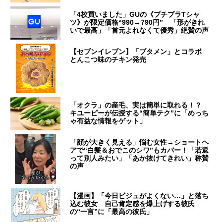
「4枚買いました」GUの《プチプラTシャ
ツ》が限定価格“990→790円” 「形がきれ
いで最高」「首元よれなくて優秀」絶賛の声
【セブンイレブン】「ブタメン」とコラボ
とんこつ味のチキン発売
「オクラ」の産毛、実は簡単に取れる！？
キユーピーが伝授する“簡単テク”に「めっち
ゃ有益な情報をゲット」
「顔が大きく見える」悩む女性→ショートヘ
アで“白髪＆おでこのシワ”もカバー！「若返
って別人みたい」「あか抜けてきれい」称賛
の声
【漫画】「今日ビジュがよくない…」と落ち
込む彼女 自己肯定感を爆上げする彼氏
の“一言”に「最高の彼氏」