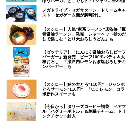
ほうパーカ、どこでもドアTシャツ…全20種
メガドライブ・セガサターン・ドリームキャ
スト セガゲーム機が腕時計に
【スシロー】人気“家系ラーメン”店監修「豚
骨醤油ラーメン」発売 シャーベット状のだ
しで楽しむ「とり天おろしうどん」も
【ゼッテリア】「にんにく醤油おろしビーフ
バーガー」新発売 ビーフ100％パティ＆大
根おろし 「瀬戸内レモンねぎ塩おろしチキ
ンバーガー」も
【スシロー】鮪の大とろ“110円” ジャンボ
とろサーモン“110円” 「C.C.レモン」コラ
ボ新作スイーツも
【今日から】タリーズコーヒー福袋 ベアフ
ル「ハグミーボトル」＆刺繍チャーム、ドリ
ンクチケット封入