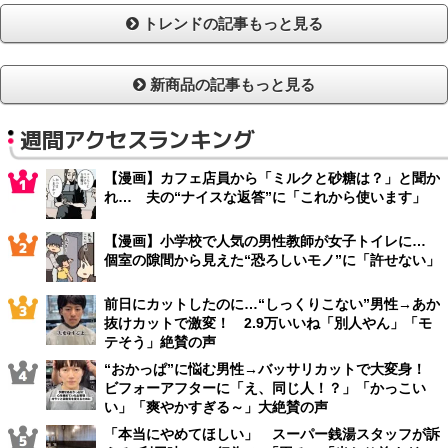
トレンドの記事もっと見る
新商品の記事もっと見る
週間アクセスランキング
【漫画】カフェ店員から「ミルクと砂糖は？」と聞か
れ… 夫の“ナイスな返答”に「これから使います」
【漫画】小学校で人気の男性教師が女子トイレに…
個室の隙間から見えた“恐ろしいモノ”に「許せない」
前日にカットしたのに…“しっくりこない”男性→あか
抜けカットで激変！ 2.9万いいね「別人やん」「モ
テそう」絶賛の声
“おかっぱ”に悩む男性→バッサリカットで大変身！
ビフォーアフターに「え、同じ人！？」「かっこい
い」「爽やかすぎる～」大絶賛の声
「本当にやめてほしい」 スーパー銭湯スタッフが訴