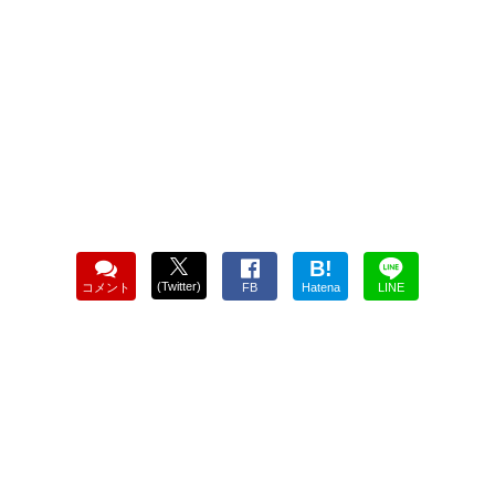
B!
(Twitter)
コメント
FB
Hatena
LINE