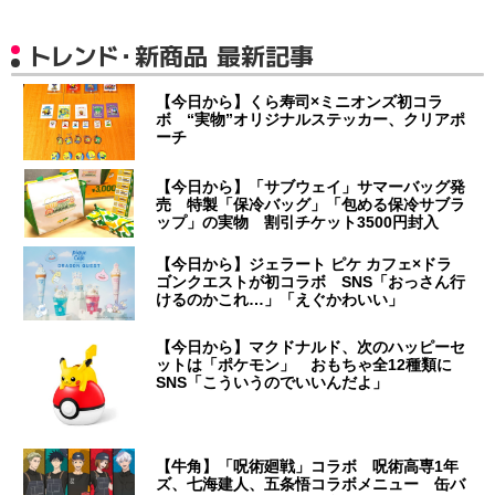
トレンド・新商品 最新記事
【今日から】くら寿司×ミニオンズ初コラ
ボ “実物”オリジナルステッカー、クリアポ
ーチ
【今日から】「サブウェイ」サマーバッグ発
売 特製「保冷バッグ」「包める保冷サブラ
ップ」の実物 割引チケット3500円封入
【今日から】ジェラート ピケ カフェ×ドラ
ゴンクエストが初コラボ SNS「おっさん行
けるのかこれ…」「えぐかわいい」
【今日から】マクドナルド、次のハッピーセ
ットは「ポケモン」 おもちゃ全12種類に
SNS「こういうのでいいんだよ」
【牛角】「呪術廻戦」コラボ 呪術高専1年
ズ、七海建人、五条悟コラボメニュー 缶バ