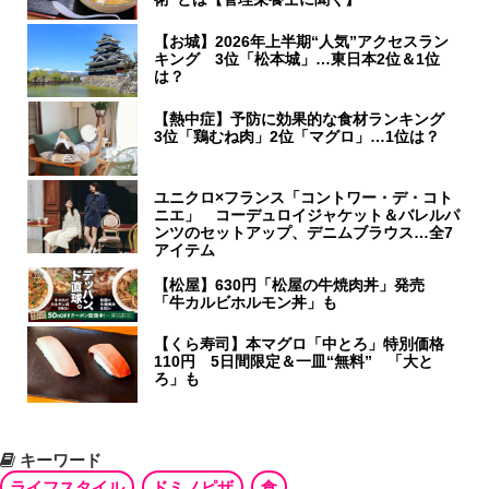
【お城】2026年上半期“人気”アクセスラン
キング 3位「松本城」…東日本2位＆1位
は？
【熱中症】予防に効果的な食材ランキング
3位「鶏むね肉」2位「マグロ」…1位は？
ユニクロ×フランス「コントワー・デ・コト
ニエ」 コーデュロイジャケット＆バレルパ
ンツのセットアップ、デニムブラウス…全7
アイテム
【松屋】630円「松屋の牛焼肉丼」発売
「牛カルビホルモン丼」も
【くら寿司】本マグロ「中とろ」特別価格
110円 5日間限定＆一皿“無料” 「大と
ろ」も
キーワード
ライフスタイル
ドミノピザ
食