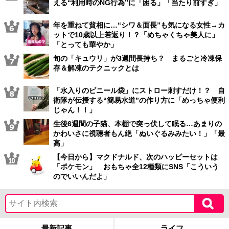
える“利用時のNG行為”に「困る」「当たり前すぎ」
年を重ねて貧相に…“シワ＆面長”も気になる女性→カ
ットで10歳以上若返り！？「めちゃくちゃ美人に」
「とっても華やか」
旬の「キュウリ」が3週間長持ち？ まるごと冷凍保
存＆解凍のテクニックとは
「水入りのビニール袋」にストロー刺すだけ！？ 自
衛隊が伝授する“簡易水道”の作り方に「めっちゃ便利
じゃん！！」
生後6週間の子猫、本棚で突っ伏して眠る…あまりの
かわいさに視聴者もん絶「ぬいぐるみみたい！」「最
高」
【今日から】マクドナルド、次のハッピーセットは
「ポケモン」 おもちゃ全12種類にSNS「こういう
のでいいんだよ」
最新記事
ライフ