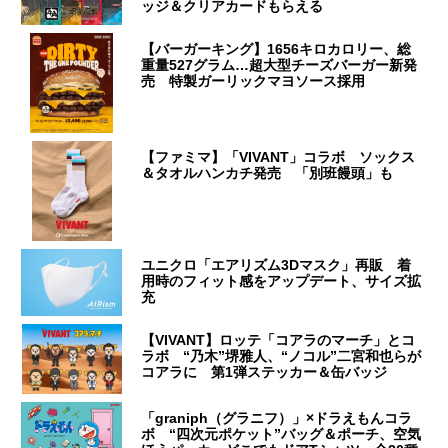
ッジ＆クリアカードもらえる
【バーガーキング】1656キロカロリー、総
重量527グラム…超大型チーズバーガー新発
売 特製ガーリックマヨソース採用
【ファミマ】「VIVANT」コラボ ソックス
＆タオルハンカチ発売 「別班饅頭」も
ユニクロ「エアリズム3Dマスク」再販 着
用時のフィット感をアップデート、サイズ拡
充
【VIVANT】ロッテ「コアラのマーチ」とコ
ラボ “乃木”堺雅人、“ノコル”二宮和也らが
コアラに 第1弾ステッカー＆缶バッジ
「graniph（グラニフ）」×ドラえもんコラ
ボ “四次元ポケット”バッグ＆ポーチ、空気