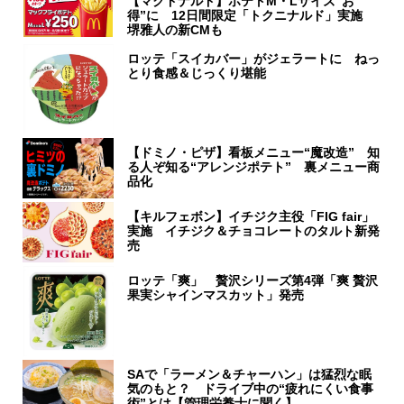
【マクドナルド】ポテトM・Lサイズ“お
得”に 12日間限定「トクニナルド」実施
堺雅人の新CMも
ロッテ「スイカバー」がジェラートに ねっ
とり食感＆じっくり堪能
【ドミノ・ピザ】看板メニュー“魔改造” 知
る人ぞ知る“アレンジポテト” 裏メニュー商
品化
【キルフェボン】イチジク主役「FIG fair」
実施 イチジク＆チョコレートのタルト新発
売
ロッテ「爽」 贅沢シリーズ第4弾「爽 贅沢
果実シャインマスカット」発売
SAで「ラーメン＆チャーハン」は猛烈な眠
気のもと？ ドライブ中の“疲れにくい食事
術”とは【管理栄養士に聞く】