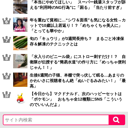
「本当にやめてほしい」 スーパー銭湯スタッフが訴
える“利用時のNG行為”に「困る」「当たり前すぎ」
年を重ねて貧相に…“シワ＆面長”も気になる女性→カ
ットで10歳以上若返り！？「めちゃくちゃ美人に」
「とっても華やか」
旬の「キュウリ」が3週間長持ち？ まるごと冷凍保
存＆解凍のテクニックとは
「水入りのビニール袋」にストロー刺すだけ！？ 自
衛隊が伝授する“簡易水道”の作り方に「めっちゃ便利
じゃん！！」
生後6週間の子猫、本棚で突っ伏して眠る…あまりの
かわいさに視聴者もん絶「ぬいぐるみみたい！」「最
高」
【今日から】マクドナルド、次のハッピーセットは
「ポケモン」 おもちゃ全12種類にSNS「こういう
のでいいんだよ」