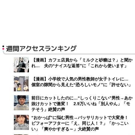
週間アクセスランキング
【漫画】カフェ店員から「ミルクと砂糖は？」と聞か
れ… 夫の“ナイスな返答”に「これから使います」
【漫画】小学校で人気の男性教師が女子トイレに…
個室の隙間から見えた“恐ろしいモノ”に「許せない」
前日にカットしたのに…“しっくりこない”男性→あか
抜けカットで激変！ 2.9万いいね「別人やん」「モ
テそう」絶賛の声
“おかっぱ”に悩む男性→バッサリカットで大変身！
ビフォーアフターに「え、同じ人！？」「かっこい
い」「爽やかすぎる～」大絶賛の声