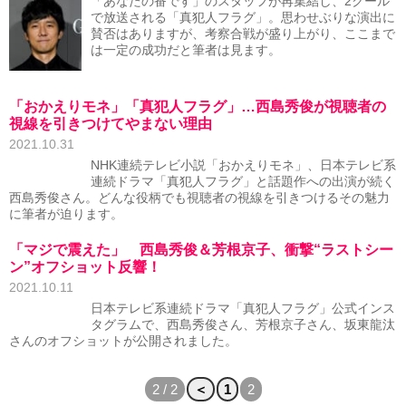
「あなたの番です」のスタッフが再集結し、2クール
で放送される「真犯人フラグ」。思わせぶりな演出に
賛否はありますが、考察合戦が盛り上がり、ここまで
は一定の成功だと筆者は見ます。
「おかえりモネ」「真犯人フラグ」…西島秀俊が視聴者の
視線を引きつけてやまない理由
2021.10.31
NHK連続テレビ小説「おかえりモネ」、日本テレビ系
連続ドラマ「真犯人フラグ」と話題作への出演が続く
西島秀俊さん。どんな役柄でも視聴者の視線を引きつけるその魅力
に筆者が迫ります。
「マジで震えた」 西島秀俊＆芳根京子、衝撃“ラストシー
ン”オフショット反響！
2021.10.11
日本テレビ系連続ドラマ「真犯人フラグ」公式インス
タグラムで、西島秀俊さん、芳根京子さん、坂東龍汰
さんのオフショットが公開されました。
2 / 2
＜
1
2