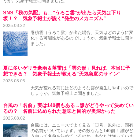
うか。気象予報士に聞きました。
SNS「秋の気配」も…“うろこ雲”が出たら天気は下り
坂！？ 気象予報士が説く“発生のメカニズム”
2025.08.22
巻積雲（うろこ雲）が出た場合、天気はどのように変
化する可能性があるのでしょうか。気象予報士に聞き
ました。
夏に多いゲリラ豪雨＆落雷は「雲の形」見れば、本当に予
想できる？ 気象予報士が教える“天気急変のサイン”
2025.08.05
天気が荒れる前にはどのような雲が発生しやすいので
しょうか。気象予報士に聞きました。
台風の「名前」実は140個もある→誰がどうやって決めてい
るの？ 名前に込められた意味と目的が奥深かった
2025.08.02
台風には、ニュースでよく見る「◯号」以外に、固有
の名前がついています。その数なんと140個！ 誰がど
うやって名前を決めているのか、あなたは知っていま