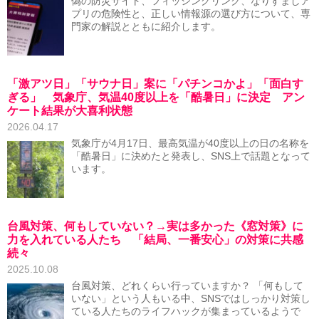
偽の防災サイト、フィッシングリンク、なりすましア
プリの危険性と、正しい情報源の選び方について、専
門家の解説とともに紹介します。
「激アツ日」「サウナ日」案に「パチンコかよ」「面白す
ぎる」 気象庁、気温40度以上を「酷暑日」に決定 アン
ケート結果が大喜利状態
2026.04.17
気象庁が4月17日、最高気温が40度以上の日の名称を
「酷暑日」に決めたと発表し、SNS上で話題となって
います。
台風対策、何もしていない？→実は多かった《窓対策》に
力を入れている人たち 「結局、一番安心」の対策に共感
続々
2025.10.08
台風対策、どれくらい行っていますか？ 「何もして
いない」という人もいる中、SNSではしっかり対策し
ている人たちのライフハックが集まっているようで