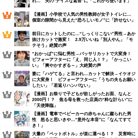
れ… 夫の“ナイスな返答”に「これから使います」
【漫画】小学校で人気の男性教師が女子トイレに…
個室の隙間から見えた“恐ろしいモノ”に「許せない」
前日にカットしたのに…“しっくりこない”男性→あか
抜けカットで激変！ 2.9万いいね「別人やん」「モ
テそう」絶賛の声
“おかっぱ”に悩む男性→バッサリカットで大変身！
ビフォーアフターに「え、同じ人！？」「かっこい
い」「爽やかすぎる～」大絶賛の声
妻に「ハゲてる」と言われ…カットで解決→イケオジ
に大変身！ ビフォーアフターに「うちの夫もお願い
したい」「若返りハンパない」
【漫画】お祭りで子どもが欲しがったお面、なんと
2000円！？ 焦る母を救った店員の“粋な計らい”に
「天使降臨」
【漫画】電車でベビーカーの赤ちゃんに蹴られた男
性 怒ると思いきや…“意外な本音”に「なんてすて
き！」
大量の「ペットボトル」が楽に運べる！？ 災害時に