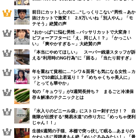
前日にカットしたのに…“しっくりこない”男性→あか
抜けカットで激変！ 2.9万いいね「別人やん」「モ
テそう」絶賛の声
“おかっぱ”に悩む男性→バッサリカットで大変身！
ビフォーアフターに「え、同じ人！？」「かっこい
い」「爽やかすぎる～」大絶賛の声
「本当にやめてほしい」 スーパー銭湯スタッフが訴
える“利用時のNG行為”に「困る」「当たり前すぎ」
年を重ねて貧相に…“シワ＆面長”も気になる女性→カ
ットで10歳以上若返り！？「めちゃくちゃ美人に」
「とっても華やか」
旬の「キュウリ」が3週間長持ち？ まるごと冷凍保
存＆解凍のテクニックとは
「水入りのビニール袋」にストロー刺すだけ！？ 自
衛隊が伝授する“簡易水道”の作り方に「めっちゃ便利
じゃん！！」
生後6週間の子猫、本棚で突っ伏して眠る…あまりの
かわいさに視聴者もん絶「ぬいぐるみみたい！」「最