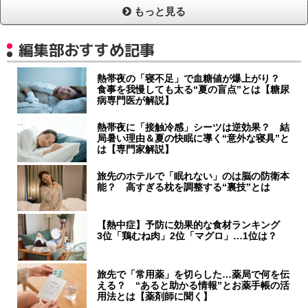
もっと見る
編集部おすすめ記事
熱帯夜の「寝不足」で血糖値が爆上がり？
食事を我慢しても太る“夏の盲点”とは【糖尿
病専門医が解説】
熱帯夜に「接触冷感」シーツは逆効果？ 結
局暑い理由＆夏の快眠に導く“意外な寝具”と
は【専門家解説】
旅先のホテルで「眠れない」のは脳の防衛本
能？ 高すぎる枕を調整する“裏技”とは
【熱中症】予防に効果的な食材ランキング
3位「鶏むね肉」2位「マグロ」…1位は？
旅先で「常用薬」を切らした…薬局で何を伝
える？ “あると助かる情報”とお薬手帳の活
用法とは【薬剤師に聞く】