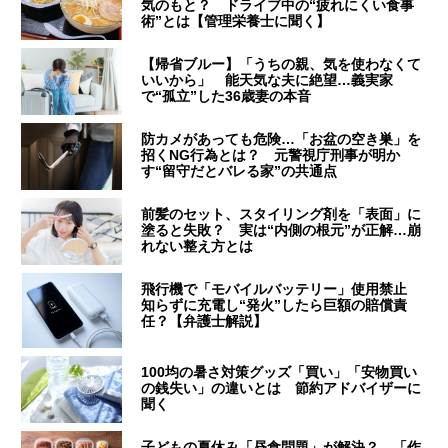
気のもと？ ドライブ中の“疲れにくい食事
術”とは【管理栄養士に聞く】
【帰省ブルー】「うちの親、気を使わなくて
いいから」 能天気な夫に絶望…義実家
で“孤立”した36歳妻の本音
防カメがあっても危険…「お盆の空き巣」を
招くNG行為とは？ 元警視庁刑事が明か
す“留守だとバレる家”の共通点
前髪のセット、スタイリング剤を「表面」に
塗ると失敗？ 実は“内側の根元”が正解…崩
れない整え方とは
飛行機で「モバイルバッテリー」使用禁止
知らずに充電し“発火”したら巨額の賠償責
任？【弁護士解説】
100均の暑さ対策グッズ「買い」「安物買い
の銭失い」の違いとは 節約アドバイザーに
聞く
子どもの夏休み「昼食問題」が解決？ 「作