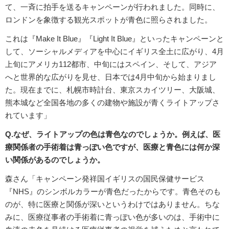
て、一斉に拍手を送るキャンペーンが行われました。同時に、
ロンドンを象徴する観光スポットが青色に照らされました。
これは『Make It Blue』『Light It Blue』といったキャンペーンと
して、ソーシャルメディアを中心にイギリス全土に広がり、4月
上旬にアメリカ112都市、中旬にはスペイン、そして、アジア
へと世界的な広がりを見せ、日本では4月中旬から始まりまし
た。現在までに、札幌市時計台、東京スカイツリー、大阪城、
熊本城など全国各地の多くの建物や施設が青くライトアップさ
れています」
Q.なぜ、ライトアップの色は青色なのでしょうか。例えば、医
療関係者の手術着は青っぽい色ですが、医療と青色には何か深
い関係があるのでしょうか。
森さん「キャンペーン発祥国イギリスの国民保健サービス
『NHS』のシンボルカラーが青色だったからです。青色そのも
のが、特に医療と関係が深いというわけではありません。ちな
みに、医療従事者の手術着に青っぽい色が多いのは、手術中に