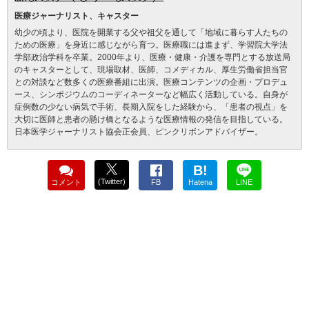
医療ジャーナリスト、キャスター
幼少の頃より、医院を開業する父や祖父を通して「地域に暮らす人たちの
ための医療」を身近に感じながら育つ。医療職には進まず、学習院大学法
学部政治学科を卒業。2000年より、医療・健康・介護を専門とする放送局
のキャスターとして、現場取材、医師、コメディカル、厚生労働省担当官
との対談など数多くの医療番組に出演。医療コンテンツの企画・プロデュ
ース、シンポジウムのコーディネーターなど幅広く活動している。自身が
症例数の少ない病気で手術、長期入院をした経験から、「患者の視点」を
大切に医師と患者の懸け橋となるような医療情報の発信を目指している。
日本医学ジャーナリスト協会正会員、ピンクリボンアドバイザー。
B!
(Twitter)
コメント
FB
Hatena
LINE