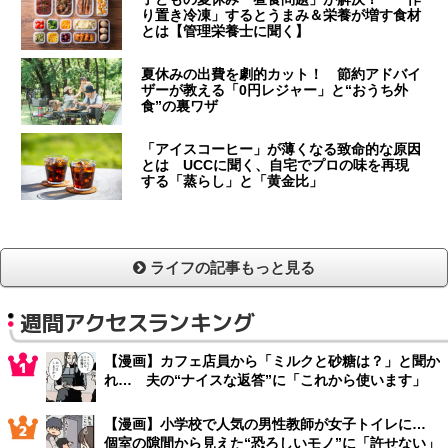
り置き冷凍」するとうまみ＆栄養が増す食材
とは【管理栄養士に聞く】
夏休みの出費を劇的カット！ 節約アドバイ
ザーが教える「0円レジャー」と“おうち外
食”の裏ワザ
「アイスコーヒー」が薄くなる致命的な原因
とは UCCに聞く、自宅でプロの味を再現
する「蒸らし」と「黄金比」
ライフの記事もっと見る
週間アクセスランキング
【漫画】カフェ店員から「ミルクと砂糖は？」と聞か
れ… 夫の“ナイスな返答”に「これから使います」
【漫画】小学校で人気の男性教師が女子トイレに…
個室の隙間から見えた“恐ろしいモノ”に「許せない」