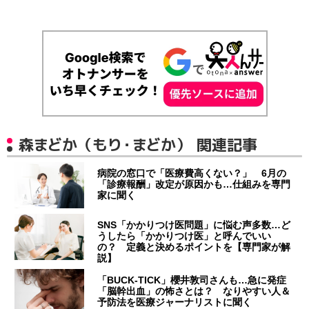
森まどか（もり・まどか） 関連記事
病院の窓口で「医療費高くない？」 6月の
「診療報酬」改定が原因かも…仕組みを専門
家に聞く
SNS「かかりつけ医問題」に悩む声多数…ど
うしたら「かかりつけ医」と呼んでいい
の？ 定義と決めるポイントを【専門家が解
説】
「BUCK‐TICK」櫻井敦司さんも…急に発症
「脳幹出血」の怖さとは？ なりやすい人＆
予防法を医療ジャーナリストに聞く