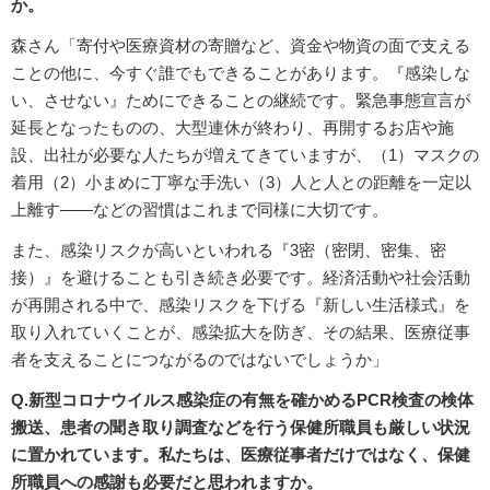
か。
森さん「寄付や医療資材の寄贈など、資金や物資の面で支える
ことの他に、今すぐ誰でもできることがあります。『感染しな
い、させない』ためにできることの継続です。緊急事態宣言が
延長となったものの、大型連休が終わり、再開するお店や施
設、出社が必要な人たちが増えてきていますが、（1）マスクの
着用（2）小まめに丁寧な手洗い（3）人と人との距離を一定以
上離す――などの習慣はこれまで同様に大切です。
また、感染リスクが高いといわれる『3密（密閉、密集、密
接）』を避けることも引き続き必要です。経済活動や社会活動
が再開される中で、感染リスクを下げる『新しい生活様式』を
取り入れていくことが、感染拡大を防ぎ、その結果、医療従事
者を支えることにつながるのではないでしょうか」
Q.新型コロナウイルス感染症の有無を確かめるPCR検査の検体
搬送、患者の聞き取り調査などを行う保健所職員も厳しい状況
に置かれています。私たちは、医療従事者だけではなく、保健
所職員への感謝も必要だと思われますか。