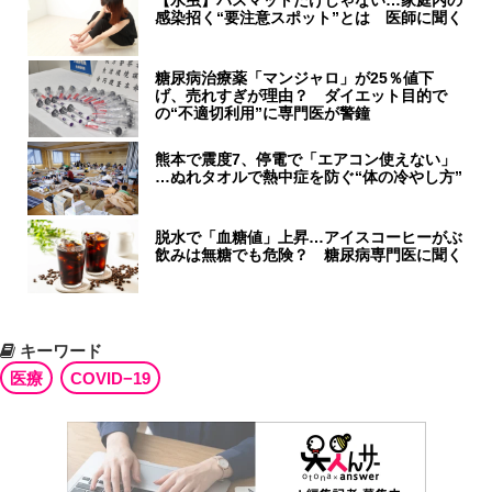
【水虫】バスマットだけじゃない…家庭内の
感染招く“要注意スポット”とは 医師に聞く
糖尿病治療薬「マンジャロ」が25％値下
げ、売れすぎが理由？ ダイエット目的で
の“不適切利用”に専門医が警鐘
熊本で震度7、停電で「エアコン使えない」
…ぬれタオルで熱中症を防ぐ“体の冷やし方”
脱水で「血糖値」上昇…アイスコーヒーがぶ
飲みは無糖でも危険？ 糖尿病専門医に聞く
キーワード
医療
COVID−19