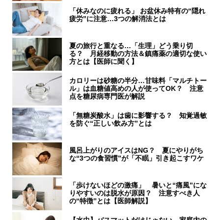
「休みなのに疲れる」 お盆休み特有の“隠れ
疲労”に注意…3つの解消法とは
夏の旅行と重なる…「生理」どう乗り切
る？ 月経移動の方法＆鎮痛薬の適切な使い
方とは【医師に聞く】
カロリーは砂糖の半分…甘味料「マルチトー
ル」は血糖値高めの人が使ってOK？ 注意
点を糖尿病専門医が解説
「無糖炭酸水」は歯に影響する？ 知覚過敏
を防ぐ“正しい飲み方”とは
風呂上がりのアイスはNG？ 夏にやりがち
な“3つの食習慣”が「不眠」引き起こすワケ
「歩けないほどの激痛」 暑いと“痛風”にな
りやすいのは脱水が原因？ 注意すべき人
の“特徴”とは【医師解説】