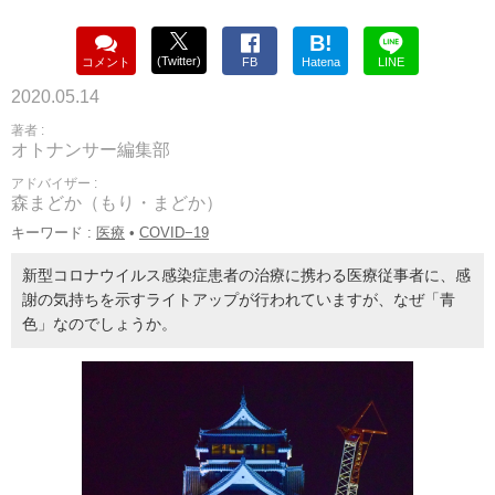
B!
(Twitter)
コメント
FB
Hatena
LINE
2020.05.14
著者 :
オトナンサー編集部
アドバイザー :
森まどか（もり・まどか）
キーワード :
医療
•
COVID−19
新型コロナウイルス感染症患者の治療に携わる医療従事者に、感
謝の気持ちを示すライトアップが行われていますが、なぜ「青
色」なのでしょうか。