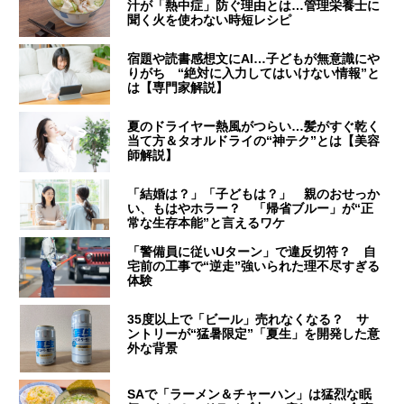
汁が「熱中症」防ぐ理由とは…管理栄養士に
聞く火を使わない時短レシピ
宿題や読書感想文にAI…子どもが無意識にや
りがち “絶対に入力してはいけない情報”と
は【専門家解説】
夏のドライヤー熱風がつらい…髪がすぐ乾く
当て方＆タオルドライの“神テク”とは【美容
師解説】
「結婚は？」「子どもは？」 親のおせっか
い、もはやホラー？ 「帰省ブルー」が“正
常な生存本能”と言えるワケ
「警備員に従いUターン」で違反切符？ 自
宅前の工事で“逆走”強いられた理不尽すぎる
体験
35度以上で「ビール」売れなくなる？ サ
ントリーが“猛暑限定”「夏生」を開発した意
外な背景
SAで「ラーメン＆チャーハン」は猛烈な眠