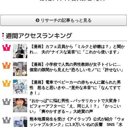
リサーチの記事もっと見る
週間アクセスランキング
【漫画】カフェ店員から「ミルクと砂糖は？」と聞か
れ… 夫の“ナイスな返答”に「これから使います」
【漫画】小学校で人気の男性教師が女子トイレに…
個室の隙間から見えた“恐ろしいモノ”に「許せない」
【漫画】電車でベビーカーの赤ちゃんに蹴られた男
性 怒ると思いきや…“意外な本音”に「なんてすて
き！」
“おかっぱ”に悩む男性→バッサリカットで大変身！
ビフォーアフターに「え、同じ人！？」「かっこい
い」「爽やかすぎる～」大絶賛の声
熊本地震発生を受け《アイラップ》公式が紹介「ウォ
ッシャブルタンク」に1.9万いいねの反響 SNS「水