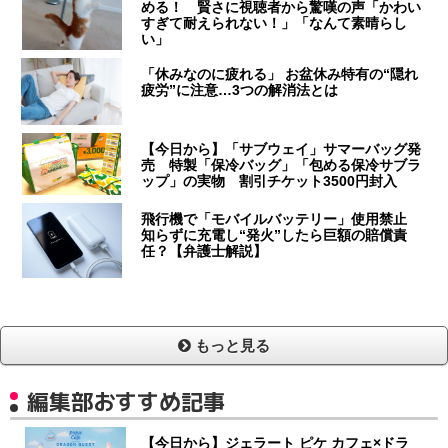
める！ 賢さに視聴者から驚嘆の声「かわい
すぎて耐えられない！」「なんて素晴らし
い」
「休みなのに疲れる」 お盆休み特有の“隠れ
疲労”に注意…3つの解消法とは
【今日から】「サブウェイ」サマーバッグ発
売 特製「保冷バッグ」「包める保冷サブラ
ップ」の実物 割引チケット3500円封入
飛行機で「モバイルバッテリー」使用禁止
知らずに充電し“発火”したら巨額の賠償責
任？【弁護士解説】
もっと見る
編集部おすすめ記事
【今日から】ジェラート ピケ カフェ×ドラ