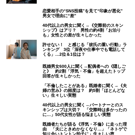
恋愛相手の“SNS投稿”を見て“印象が悪化”
男女で理由に“差”
40代以上の男女に聞く→《交際前のスキン
シップ》はアリ？ 男性の約4割「お泊り
も」女性との差が生々しかった
許せない！ と感じる「彼氏の重い行動」ラ
ンキング 3位「深夜や仕事中でも電話して
くる」…2位＆1位は？
既婚男女600人に聞く→配偶者への《隠しご
と》 約2割「浮気・不倫」を超えたトップ
回答が生々しかった
「不倫したことがある」既婚者に聞く→《夫
婦の営み》の頻度は？ 約5割「ほとんどな
い」生々しい実態
40代以上の男女に聞く→パートナーとのス
キンシップは大切？ 「交際時は多かったの
に…」50代女性が語る悩ましい実態
既婚者たちが語る《浮気・不倫》に走った理
由 「夫にときめかなくなり…」「ネトゲで
知り合いトントン拍子に」生々しい声