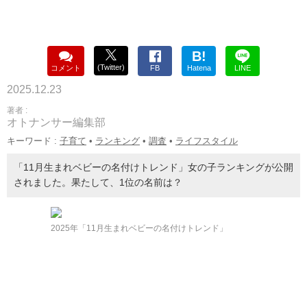
B!
(Twitter)
コメント
FB
Hatena
LINE
2025.12.23
著者 :
オトナンサー編集部
キーワード :
子育て
•
ランキング
•
調査
•
ライフスタイル
「11月生まれベビーの名付けトレンド」女の子ランキングが公開
されました。果たして、1位の名前は？
2025年「11月生まれベビーの名付けトレンド」