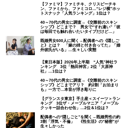
【ファミマ】ファミチキ、クリスピーチキ
ン、ファミから、ファミコロ…“レジ横”ホッ
トスナック「人気ランキング」1位は？
40～70代の男女に調査→《交際前のスキン
シップ》どこまで？ 男女で“すれ違い”「彼
は毎回でも触れ合いたいタイプだけど…」
既婚男女600人に聞く→配偶者への《隠しご
と》とは？ 「嫁の姉と付き合ってた」「婚
外彼氏がいる」…生々しい実態
【東日本版】2026年上半期 “人気”神社ラ
ンキング 3位「熱田神宮」2位「大原神
社」…1位は？
40～70代の男女に調査→《交際前のスキン
シップ》どこまでアリ？ 約2割「お泊まり
も」一方で…本音が浮き彫りに
【グランスタ東京】手土産＜スイーツ＞ラン
キング 3位ザ・メープルマニア「メープル
クッキー詰合わせ缶」…2位＆1位は？
配偶者への“隠しごと”を聞く→既婚男性の約
3割「浮気・不倫」 《性生活》の“秘密”が
生々しかった