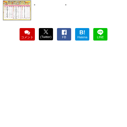
B!
(Twitter)
コメント
FB
Hatena
LINE