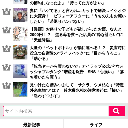
の節約になったよ」「持ってた方がよい」
妻に「ハゲてる」と言われ…カットで解決→イケオジ
に大変身！ ビフォーアフターに「うちの夫もお願い
したい」「若返りハンパない」
【漫画】お祭りで子どもが欲しがったお面、なんと
2000円！？ 焦る母を救った店員の“粋な計らい”に
「天使降臨」
大量の「ペットボトル」が楽に運べる！？ 災害時に
役立つ自衛隊の“ライフハック”に「目からうろこ」
「助かる」
「転売ヤーから買わないで」アイラップ公式が“ウォ
ッシャブルタンク”増産を報告 SNS「心強い」「落
ち着いたら買う」
見つけたら踏みつぶして…サクラ、ウメ枯らす“特定
外来生物”とは？ 鈴木農水相の注意喚起に「怖い」
「迷わずつぶす」
最新記事
ライフ