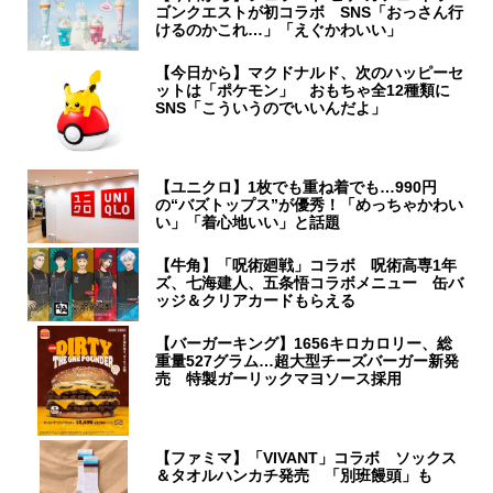
ゴンクエストが初コラボ SNS「おっさん行
けるのかこれ…」「えぐかわいい」
【今日から】マクドナルド、次のハッピーセ
ットは「ポケモン」 おもちゃ全12種類に
SNS「こういうのでいいんだよ」
【ユニクロ】1枚でも重ね着でも…990円
の“バズトップス”が優秀！「めっちゃかわい
い」「着心地いい」と話題
【牛角】「呪術廻戦」コラボ 呪術高専1年
ズ、七海建人、五条悟コラボメニュー 缶バ
ッジ＆クリアカードもらえる
【バーガーキング】1656キロカロリー、総
重量527グラム…超大型チーズバーガー新発
売 特製ガーリックマヨソース採用
【ファミマ】「VIVANT」コラボ ソックス
＆タオルハンカチ発売 「別班饅頭」も