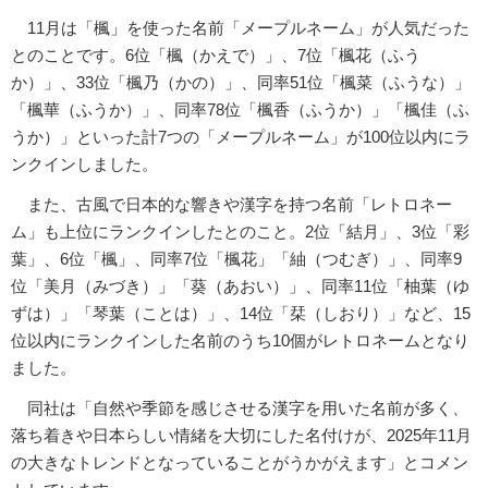
11月は「楓」を使った名前「メープルネーム」が人気だった
とのことです。6位「楓（かえで）」、7位「楓花（ふう
か）」、33位「楓乃（かの）」、同率51位「楓菜（ふうな）」
「楓華（ふうか）」、同率78位「楓香（ふうか）」「楓佳（ふ
うか）」といった計7つの「メープルネーム」が100位以内にラ
ンクインしました。
また、古風で日本的な響きや漢字を持つ名前「レトロネー
ム」も上位にランクインしたとのこと。2位「結月」、3位「彩
葉」、6位「楓」、同率7位「楓花」「紬（つむぎ）」、同率9
位「美月（みづき）」「葵（あおい）」、同率11位「柚葉（ゆ
ずは）」「琴葉（ことは）」、14位「栞（しおり）」など、15
位以内にランクインした名前のうち10個がレトロネームとなり
ました。
同社は「自然や季節を感じさせる漢字を用いた名前が多く、
落ち着きや日本らしい情緒を大切にした名付けが、2025年11月
の大きなトレンドとなっていることがうかがえます」とコメン