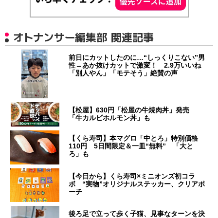
オトナンサー編集部 関連記事
前日にカットしたのに…“しっくりこない”男
性→あか抜けカットで激変！ 2.9万いいね
「別人やん」「モテそう」絶賛の声
【松屋】630円「松屋の牛焼肉丼」発売
「牛カルビホルモン丼」も
【くら寿司】本マグロ「中とろ」特別価格
110円 5日間限定＆一皿“無料” 「大と
ろ」も
【今日から】くら寿司×ミニオンズ初コラ
ボ “実物”オリジナルステッカー、クリアポ
ーチ
後ろ足で立って歩く子猫、見事なターンを決