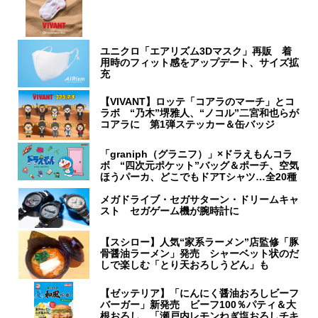
ユニクロ「エアリズム3Dマスク」再販 着
用時のフィット感をアップデート、サイズ拡
充
【VIVANT】ロッテ「コアラのマーチ」とコ
ラボ “乃木”堺雅人、“ノコル”二宮和也らが
コアラに 第1弾ステッカー＆缶バッジ
「graniph（グラニフ）」×ドラえもんコラ
ボ “四次元ポケット”バッグ＆ポーチ、空気
ほうパーカ、どこでもドアTシャツ…全20種
メガドライブ・セガサターン・ドリームキャ
スト セガゲーム機が腕時計に
【スシロー】人気“家系ラーメン”店監修「豚
骨醤油ラーメン」発売 シャーベット状のだ
しで楽しむ「とり天おろしうどん」も
【ゼッテリア】「にんにく醤油おろしビーフ
バーガー」新発売 ビーフ100％パティ＆大
根おろし 「瀬戸内レモンねぎ塩おろしチキ