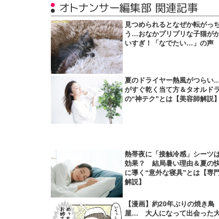
オトナンサー編集部 関連記事
見つめられるとなぜか転がっ
う…おなかプリプリな子猫が
いすぎ！「なでたい…」の声
夏のドライヤー熱風がつらい
がすぐ乾く当て方＆タオルド
の“神テク”とは【美容師解説
熱帯夜に「接触冷感」シーツ
効果？ 結局暑い理由＆夏の
に導く“意外な寝具”とは【専
解説】
【漫画】約20年ぶりの焼き鳥
屋… 大人になって出会った