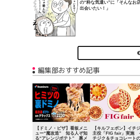
の“粋な気遣い”に「そんなお
出会いたい！」
編集部おすすめ記事
【ドミノ・ピザ】看板メニ
【キルフェボン】イチ
ュー“魔改造” 知る人ぞ知
主役「FIG fair」実施 
る“アレンジポテト” 裏メ
チジク＆チョコレート