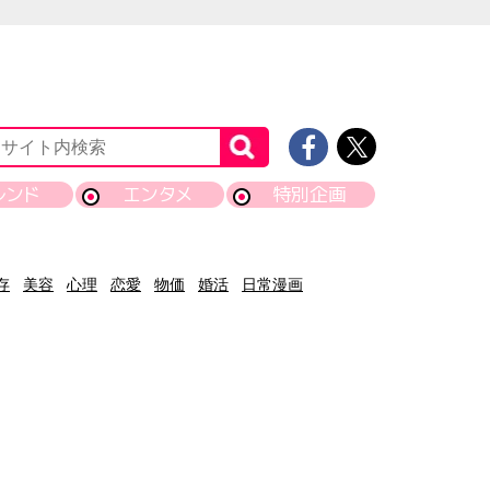
レンド
エンタメ
特別企画
存
美容
心理
恋愛
物価
婚活
日常漫画