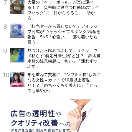
大量の「ペットボトル」が楽に運べ
る！？ 災害時に役立つ自衛隊の“ライ
フハック”に「目からうろこ」「助か
る」
「転売ヤーから買わないで」アイラッ
プ公式が“ウォッシャブルタンク”増産を
報告 SNS「心強い」「落ち着いたら
買う」
見つけたら踏みつぶして…サクラ、ウ
メ枯らす“特定外来生物”とは？ 鈴木農
水相の注意喚起に「怖い」「迷わずつ
ぶす」
年を重ねて貧相に…“シワ＆面長”も気に
なる女性→カットで10歳以上若返
り！？「めちゃくちゃ美人に」「とっ
ても華やか」