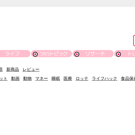
ライフ
SNSトピック
リサーチ
ト
題
新商品
レビュー
ット
動画
動物
マネー
睡眠
医療
ロッテ
ライフハック
食品保