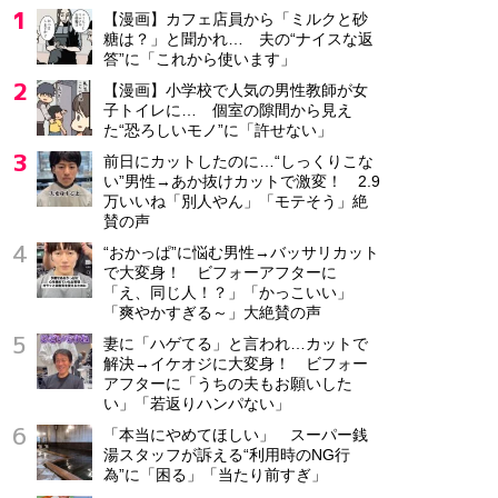
【漫画】カフェ店員から「ミルクと砂
糖は？」と聞かれ… 夫の“ナイスな返
答”に「これから使います」
【漫画】小学校で人気の男性教師が女
子トイレに… 個室の隙間から見え
た“恐ろしいモノ”に「許せない」
前日にカットしたのに…“しっくりこな
い”男性→あか抜けカットで激変！ 2.9
万いいね「別人やん」「モテそう」絶
賛の声
“おかっぱ”に悩む男性→バッサリカット
で大変身！ ビフォーアフターに
「え、同じ人！？」「かっこいい」
「爽やかすぎる～」大絶賛の声
妻に「ハゲてる」と言われ…カットで
解決→イケオジに大変身！ ビフォー
アフターに「うちの夫もお願いした
い」「若返りハンパない」
「本当にやめてほしい」 スーパー銭
湯スタッフが訴える“利用時のNG行
為”に「困る」「当たり前すぎ」