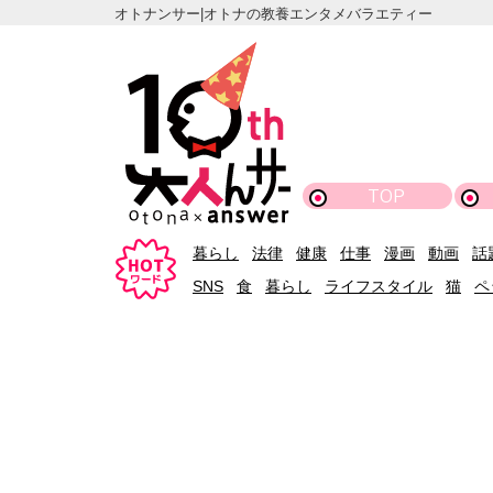
オトナンサー|オトナの教養エンタメバラエティー
TOP
暮らし
法律
健康
仕事
漫画
動画
話
SNS
食
暮らし
ライフスタイル
猫
ペ