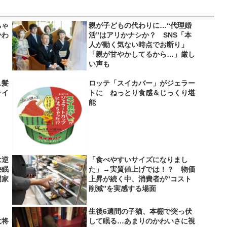
ちゃ
親が子どもの代わりに…“代理婚
かわ
活”はアリかナシか？ SNS「本
人が動く気ない時点でお断り」
「親が甘やかしてるから…」厳し
い声も
…髪
ロッテ「スイカバー」がジェラー
ライ
トに ねっとり食感＆じっくり堪
】
能
は逆
「食べやすいサイズになりまし
快眠
た」→実質値上げでは！？ 物価
門家
上昇が続く中、消費者が“コスト
削減”を実感する場面
生後6週間の子猫、本棚で突っ伏
大将
して眠る…あまりのかわいさに視