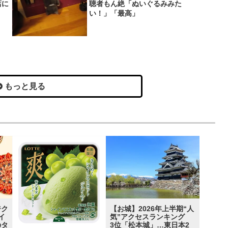
店に
聴者もん絶「ぬいぐるみみた
い！」「最高」
もっと見る
ジク
【お城】2026年上半期“人
イ
気”アクセスランキング
のタ
3位「松本城」…東日本2