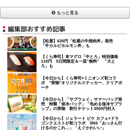
もっと見る
編集部おすすめ記事
【松屋】630円「松屋の牛焼肉丼」発売
「牛カルビホルモン丼」も
【くら寿司】本マグロ「中とろ」特別価格
110円 5日間限定＆一皿“無料” 「大と
ろ」も
【今日から】くら寿司×ミニオンズ初コラ
ボ “実物”オリジナルステッカー、クリアポ
ーチ
【今日から】「サブウェイ」サマーバッグ発
売 特製「保冷バッグ」「包める保冷サブラ
ップ」の実物 割引チケット3500円封入
【今日から】ジェラート ピケ カフェ×ドラ
ゴンクエストが初コラボ SNS「おっさん行
けるのかこれ…」「えぐかわいい」