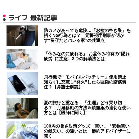
ライフ 最新記事
防カメがあっても危険…「お盆の空き巣」を
招くNG行為とは？ 元警視庁刑事が明か
す“留守だとバレる家”の共通点
「休みなのに疲れる」 お盆休み特有の“隠れ
疲労”に注意…3つの解消法とは
飛行機で「モバイルバッテリー」使用禁止
知らずに充電し“発火”したら巨額の賠償責
任？【弁護士解説】
夏の旅行と重なる…「生理」どう乗り切
る？ 月経移動の方法＆鎮痛薬の適切な使い
方とは【医師に聞く】
100均の暑さ対策グッズ「買い」「安物買い
の銭失い」の違いとは 節約アドバイザーに
聞く