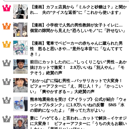
【漫画】カフェ店員から「ミルクと砂糖は？」と聞か
れ… 夫の“ナイスな返答”に「これから使います」
【漫画】小学校で人気の男性教師が女子トイレに…
個室の隙間から見えた“恐ろしいモノ”に「許せない」
【漫画】電車でベビーカーの赤ちゃんに蹴られた男
性 怒ると思いきや…“意外な本音”に「なんてすて
き！」
前日にカットしたのに…“しっくりこない”男性→あか
抜けカットで激変！ 2.9万いいね「別人やん」「モ
テそう」絶賛の声
“おかっぱ”に悩む男性→バッサリカットで大変身！
ビフォーアフターに「え、同じ人！？」「かっこい
い」「爽やかすぎる～」大絶賛の声
熊本地震発生を受け《アイラップ》公式が紹介「ウォ
ッシャブルタンク」に1.9万いいねの反響 SNS「水
の節約になったよ」「持ってた方がよい」
妻に「ハゲてる」と言われ…カットで解決→イケオジ
に大変身！ ビフォーアフターに「うちの夫もお願い
したい」「若返りハンパない」