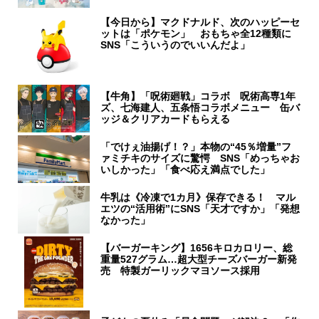
【今日から】マクドナルド、次のハッピーセ
ットは「ポケモン」 おもちゃ全12種類に
SNS「こういうのでいいんだよ」
【牛角】「呪術廻戦」コラボ 呪術高専1年
ズ、七海建人、五条悟コラボメニュー 缶バ
ッジ＆クリアカードもらえる
「でけぇ油揚げ！？」本物の“45％増量”フ
ァミチキのサイズに驚愕 SNS「めっちゃお
いしかった」「食べ応え満点でした」
牛乳は《冷凍で1カ月》保存できる！ マル
エツの“活用術”にSNS「天才ですか」「発想
なかった」
【バーガーキング】1656キロカロリー、総
重量527グラム…超大型チーズバーガー新発
売 特製ガーリックマヨソース採用