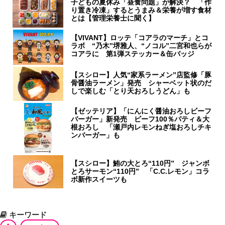
子どもの夏休み「昼食問題」が解決？ 「作
り置き冷凍」するとうまみ＆栄養が増す食材
とは【管理栄養士に聞く】
【VIVANT】ロッテ「コアラのマーチ」とコ
ラボ “乃木”堺雅人、“ノコル”二宮和也らが
コアラに 第1弾ステッカー＆缶バッジ
【スシロー】人気“家系ラーメン”店監修「豚
骨醤油ラーメン」発売 シャーベット状のだ
しで楽しむ「とり天おろしうどん」も
【ゼッテリア】「にんにく醤油おろしビーフ
バーガー」新発売 ビーフ100％パティ＆大
根おろし 「瀬戸内レモンねぎ塩おろしチキ
ンバーガー」も
【スシロー】鮪の大とろ“110円” ジャンボ
とろサーモン“110円” 「C.C.レモン」コラ
ボ新作スイーツも
キーワード