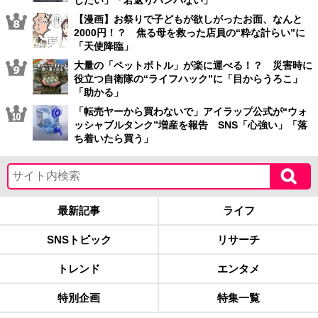
【漫画】お祭りで子どもが欲しがったお面、なんと
2000円！？ 焦る母を救った店員の“粋な計らい”に
「天使降臨」
大量の「ペットボトル」が楽に運べる！？ 災害時に
役立つ自衛隊の“ライフハック”に「目からうろこ」
「助かる」
「転売ヤーから買わないで」アイラップ公式が“ウォ
ッシャブルタンク”増産を報告 SNS「心強い」「落
ち着いたら買う」
最新記事
ライフ
SNSトピック
リサーチ
トレンド
エンタメ
特別企画
特集一覧