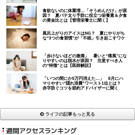
食欲ないのに体重増…「そうめんだけ」が原
因？ 夏バテ太り予防に役立つ栄養素＆夕食
の黄金比とは【管理栄養士に聞く】
風呂上がりのアイスはNG？ 夏にやりがち
な“3つの食習慣”が「不眠」引き起こすワケ
「歩けないほどの激痛」 暑いと“痛風”にな
りやすいのは脱水が原因？ 注意すべき人
の“特徴”とは【医師解説】
「いつの間にか5万円消えた…」 8月にハ
マりやすい“隠れ浪費”ワースト1位とは？
赤字防ぐコツを節約アドバイザーに聞く
ライフの記事もっと見る
週間アクセスランキング