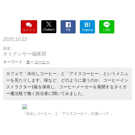
B!
(Twitter)
コメント
FB
Hatena
LINE
2025.10.12
著者 :
オトナンサー編集部
キーワード :
食
•
コーヒー
カフェで「水出しコーヒー」と「アイスコーヒー」というメニュ
ーを見たりします。味など、どのように違うのか、コーヒーイン
ストラクター1級を保有し、コーヒーメーカーを展開するタイガ
ー魔法瓶で働く担当者に聞いてみました。
「水出しコーヒー」と「アイスコーヒー」の違いって…