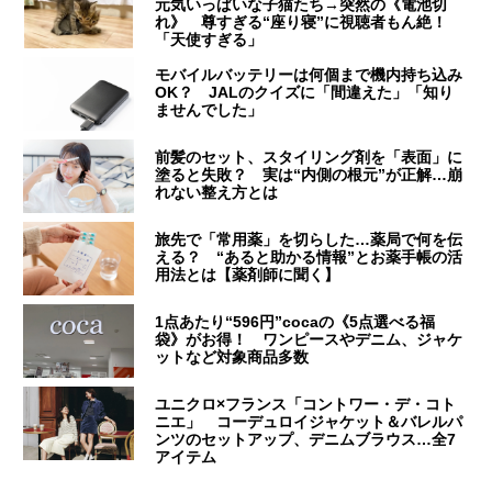
元気いっぱいな子猫たち→突然の《電池切
れ》 尊すぎる“座り寝”に視聴者もん絶！
「天使すぎる」
モバイルバッテリーは何個まで機内持ち込み
OK？ JALのクイズに「間違えた」「知り
ませんでした」
前髪のセット、スタイリング剤を「表面」に
塗ると失敗？ 実は“内側の根元”が正解…崩
れない整え方とは
旅先で「常用薬」を切らした…薬局で何を伝
える？ “あると助かる情報”とお薬手帳の活
用法とは【薬剤師に聞く】
1点あたり“596円”cocaの《5点選べる福
袋》がお得！ ワンピースやデニム、ジャケ
ットなど対象商品多数
ユニクロ×フランス「コントワー・デ・コト
ニエ」 コーデュロイジャケット＆バレルパ
ンツのセットアップ、デニムブラウス…全7
アイテム