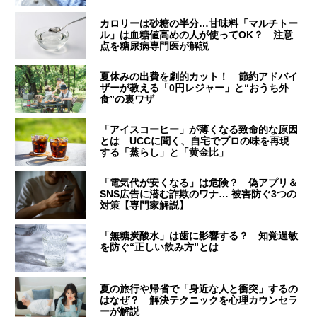
カロリーは砂糖の半分…甘味料「マルチトー
ル」は血糖値高めの人が使ってOK？ 注意
点を糖尿病専門医が解説
夏休みの出費を劇的カット！ 節約アドバイ
ザーが教える「0円レジャー」と“おうち外
食”の裏ワザ
「アイスコーヒー」が薄くなる致命的な原因
とは UCCに聞く、自宅でプロの味を再現
する「蒸らし」と「黄金比」
「電気代が安くなる」は危険？ 偽アプリ＆
SNS広告に潜む詐欺のワナ… 被害防ぐ3つの
対策【専門家解説】
「無糖炭酸水」は歯に影響する？ 知覚過敏
を防ぐ“正しい飲み方”とは
夏の旅行や帰省で「身近な人と衝突」するの
はなぜ？ 解決テクニックを心理カウンセラ
ーが解説