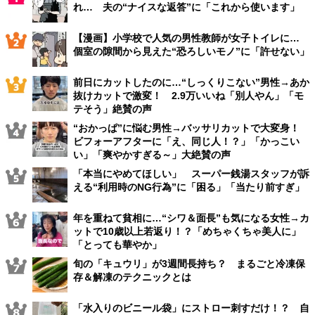
れ… 夫の“ナイスな返答”に「これから使います」
【漫画】小学校で人気の男性教師が女子トイレに…
個室の隙間から見えた“恐ろしいモノ”に「許せない」
前日にカットしたのに…“しっくりこない”男性→あか
抜けカットで激変！ 2.9万いいね「別人やん」「モ
テそう」絶賛の声
“おかっぱ”に悩む男性→バッサリカットで大変身！
ビフォーアフターに「え、同じ人！？」「かっこい
い」「爽やかすぎる～」大絶賛の声
「本当にやめてほしい」 スーパー銭湯スタッフが訴
える“利用時のNG行為”に「困る」「当たり前すぎ」
年を重ねて貧相に…“シワ＆面長”も気になる女性→カ
ットで10歳以上若返り！？「めちゃくちゃ美人に」
「とっても華やか」
旬の「キュウリ」が3週間長持ち？ まるごと冷凍保
存＆解凍のテクニックとは
「水入りのビニール袋」にストロー刺すだけ！？ 自