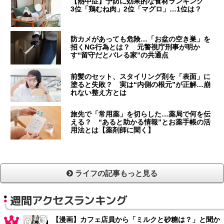
【熱中症】予防に効果的な食材ランキング
3位「鶏むね肉」2位「マグロ」…1位は？
防カメがあっても危険…「お盆の空き巣」を
招くNG行為とは？ 元警視庁刑事が明か
す“留守だとバレる家”の共通点
前髪のセット、スタイリング剤を「表面」に
塗ると失敗？ 実は“内側の根元”が正解…崩
れない整え方とは
旅先で「常用薬」を切らした…薬局で何を伝
える？ “あると助かる情報”とお薬手帳の活
用法とは【薬剤師に聞く】
ライフの記事もっと見る
週間アクセスランキング
【漫画】カフェ店員から「ミルクと砂糖は？」と聞か