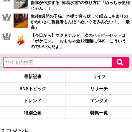
衛隊が伝授する“簡易水道”の作り方に「めっちゃ便利
じゃん！！」
生後6週間の子猫、本棚で突っ伏して眠る…あまりの
かわいさに視聴者もん絶「ぬいぐるみみたい！」「最
高」
【今日から】マクドナルド、次のハッピーセットは
「ポケモン」 おもちゃ全12種類にSNS「こういう
のでいいんだよ」
最新記事
ライフ
SNSトピック
リサーチ
トレンド
エンタメ
特別企画
特集一覧
コメント