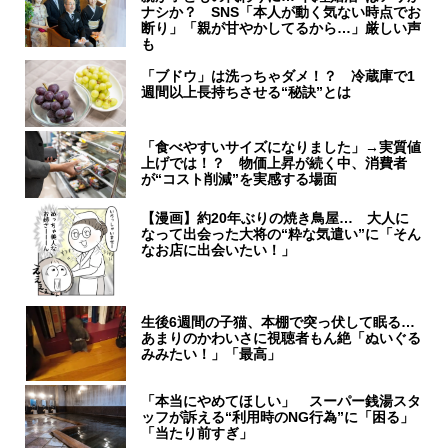
ナシか？ SNS「本人が動く気ない時点でお
断り」「親が甘やかしてるから…」厳しい声
も
「ブドウ」は洗っちゃダメ！？ 冷蔵庫で1
週間以上長持ちさせる“秘訣”とは
「食べやすいサイズになりました」→実質値
上げでは！？ 物価上昇が続く中、消費者
が“コスト削減”を実感する場面
【漫画】約20年ぶりの焼き鳥屋… 大人に
なって出会った大将の“粋な気遣い”に「そん
なお店に出会いたい！」
生後6週間の子猫、本棚で突っ伏して眠る…
あまりのかわいさに視聴者もん絶「ぬいぐる
みみたい！」「最高」
「本当にやめてほしい」 スーパー銭湯スタ
ッフが訴える“利用時のNG行為”に「困る」
「当たり前すぎ」