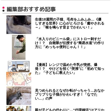
編集部おすすめ記事
生後18週間の子猫、毛布をふみふみ…《優
しすぎる世界》に心がとろける「癒やされる
～」「喉を鳴らす音までかわいい！」
「水入りのビニール袋」にストロー刺すだ
け！？ 自衛隊が伝授する“簡易水道”の作り
方に「めっちゃ便利じゃん！！」
【漫画】レンジで温めた牛乳が突然、爆
発！？ やけどを招く“突沸”に「初めて知っ
た」「子どもに教えたい」
見つめられるとなぜか転がっちゃう…おなか
プリプリな子猫がかわいすぎ！「なでた
い…」の声
親が子どもの代わりに…“代理婚活”はアリか