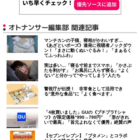
オトナンサー編集部 関連記事
マンチカンの子猫、寝相がかわいすぎ…
《あざといポーズ》連発に視聴者ノックダウ
ン！「まさに動くぬいぐるみ！」「まぁるく
てふっわふわ」
実は多い…「寝る寸前までスマホ」「かさぶ
たを剥がす」「お風呂に入らず寝る」“よく
ない”と分かって“やってしまう”人たち
警視庁が伝授！ 非常食として活用でき
る“意外な食品”に「よく食べます」
「4枚買いました」GUの《プチプラTシャ
ツ》が限定価格“990→790円” 「形がきれ
いで最高」「首元よれなくて優秀」絶賛の声
【セブンイレブン】「ブタメン」とコラボ