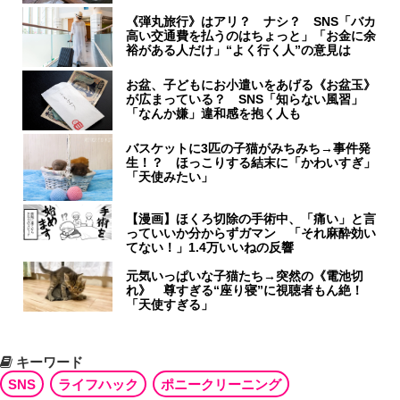
《弾丸旅行》はアリ？ ナシ？ SNS「バカ
高い交通費を払うのはちょっと」「お金に余
裕がある人だけ」“よく行く人”の意見は
お盆、子どもにお小遣いをあげる《お盆玉》
が広まっている？ SNS「知らない風習」
「なんか嫌」違和感を抱く人も
バスケットに3匹の子猫がみちみち→事件発
生！？ ほっこりする結末に「かわいすぎ」
「天使みたい」
【漫画】ほくろ切除の手術中、「痛い」と言
っていいか分からずガマン 「それ麻酔効い
てない！」1.4万いいねの反響
元気いっぱいな子猫たち→突然の《電池切
れ》 尊すぎる“座り寝”に視聴者もん絶！
「天使すぎる」
キーワード
SNS
ライフハック
ポニークリーニング