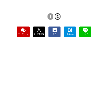
1
2
B!
(Twitter)
コメント
FB
Hatena
LINE