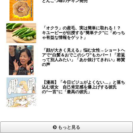
とんこつ味のチキン発売
「オクラ」の産毛、実は簡単に取れる！？
キユーピーが伝授する“簡単テク”に「めっち
ゃ有益な情報をゲット」
「顔が大きく見える」悩む女性→ショートヘ
アで“白髪＆おでこのシワ”もカバー！「若返
って別人みたい」「あか抜けてきれい」称賛
の声
【漫画】「今日ビジュがよくない…」と落ち
込む彼女 自己肯定感を爆上げする彼氏
の“一言”に「最高の彼氏」
もっと見る