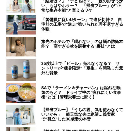
「結婚は？」「子どもは？」 親のおせっか
い、もはやホラー？ 「帰省ブルー」が“正
常な生存本能”と言えるワケ
「警備員に従いUターン」で違反切符？ 自
宅前の工事で“逆走”強いられた理不尽すぎる
体験
旅先のホテルで「眠れない」のは脳の防衛本
能？ 高すぎる枕を調整する“裏技”とは
35度以上で「ビール」売れなくなる？ サ
ントリーが“猛暑限定”「夏生」を開発した意
外な背景
SAで「ラーメン＆チャーハン」は猛烈な眠
気のもと？ ドライブ中の“疲れにくい食事
術”とは【管理栄養士に聞く】
【帰省ブルー】「うちの親、気を使わなくて
いいから」 能天気な夫に絶望…義実家
で“孤立”した36歳妻の本音