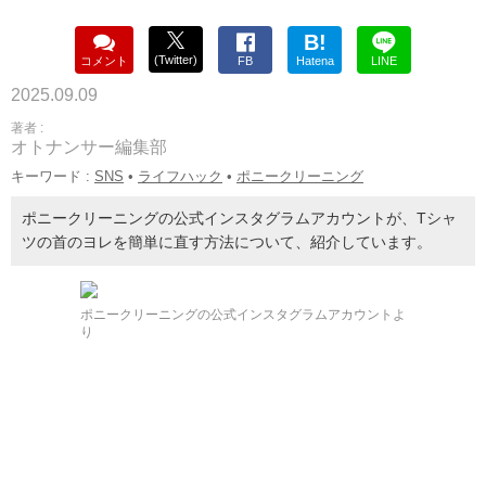
B!
(Twitter)
コメント
FB
Hatena
LINE
2025.09.09
著者 :
オトナンサー編集部
キーワード :
SNS
•
ライフハック
•
ポニークリーニング
ポニークリーニングの公式インスタグラムアカウントが、Tシャ
ツの首のヨレを簡単に直す方法について、紹介しています。
ポニークリーニングの公式インスタグラムアカウントよ
り