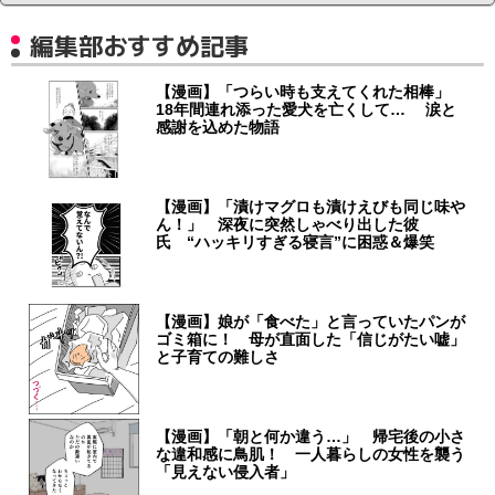
編集部おすすめ記事
【漫画】「つらい時も支えてくれた相棒」
18年間連れ添った愛犬を亡くして… 涙と
感謝を込めた物語
【漫画】「漬けマグロも漬けえびも同じ味や
ん！」 深夜に突然しゃべり出した彼
氏 “ハッキリすぎる寝言”に困惑＆爆笑
【漫画】娘が「食べた」と言っていたパンが
ゴミ箱に！ 母が直面した「信じがたい嘘」
と子育ての難しさ
【漫画】「朝と何か違う…」 帰宅後の小さ
な違和感に鳥肌！ 一人暮らしの女性を襲う
「見えない侵入者」