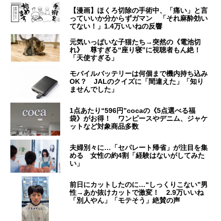
【漫画】ほくろ切除の手術中、「痛い」と言
っていいか分からずガマン 「それ麻酔効い
てない！」1.4万いいねの反響
元気いっぱいな子猫たち→突然の《電池切
れ》 尊すぎる“座り寝”に視聴者もん絶！
「天使すぎる」
モバイルバッテリーは何個まで機内持ち込み
OK？ JALのクイズに「間違えた」「知り
ませんでした」
1点あたり“596円”cocaの《5点選べる福
袋》がお得！ ワンピースやデニム、ジャケ
ットなど対象商品多数
夫婦別々に…「セパレート帰省」が注目を集
める 女性の約4割「経験はないがしてみた
い」
前日にカットしたのに…“しっくりこない”男
性→あか抜けカットで激変！ 2.9万いいね
「別人やん」「モテそう」絶賛の声