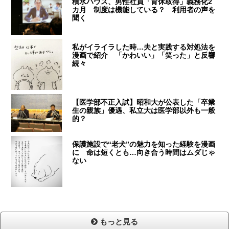
積水ハウス、男性社員「育休取得」義務化2
カ月 制度は機能している？ 利用者の声を
聞く
私がイライラした時…夫と実践する対処法を
漫画で紹介 「かわいい」「笑った」と反響
続々
【医学部不正入試】昭和大が公表した「卒業
生の親族」優遇、私立大は医学部以外も一般
的？
保護施設で“老犬”の魅力を知った経験を漫画
に 命は短くとも…向き合う時間はムダじゃ
ない
もっと見る