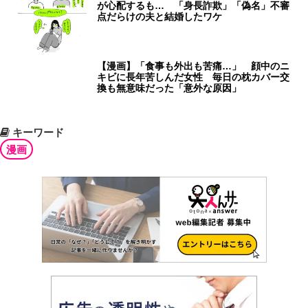
が心配するも… 「身長詐欺」「偽名」不審
点だらけの夫と結婚したワケ
【漫画】「食事も外出も苦痛…」 顔中のニ
キビに長年苦しんだ女性 毎日の枕カバー交
換も無意味だった「意外な原因」
キーワード
漫画