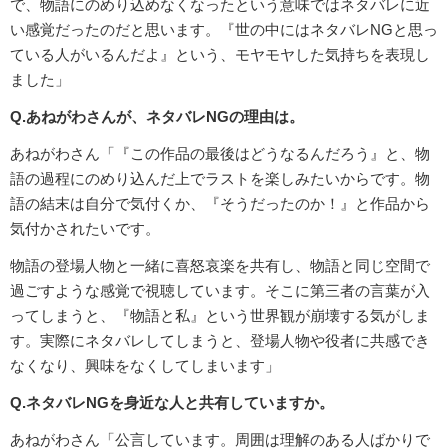
で、物語にのめり込めなくなったという意味ではネタバレに近
い感覚だったのだと思います。『世の中にはネタバレNGと思っ
ている人がいるんだよ』という、モヤモヤした気持ちを表現し
ました」
Q.あねがわさんが、ネタバレNGの理由は。
あねがわさん「『この作品の最後はどうなるんだろう』と、物
語の過程にのめり込んだ上でラストを楽しみたいからです。物
語の結末は自分で気付くか、『そうだったのか！』と作品から
気付かされたいです。
物語の登場人物と一緒に喜怒哀楽を共有し、物語と同じ空間で
過ごすような感覚で視聴しています。そこに第三者の言葉が入
ってしまうと、『物語と私』という世界観が崩壊する気がしま
す。実際にネタバレしてしまうと、登場人物や役者に共感でき
なくなり、興味をなくしてしまいます」
Q.ネタバレNGを身近な人と共有していますか。
あねがわさん「公言しています。周囲は理解のある人ばかりで