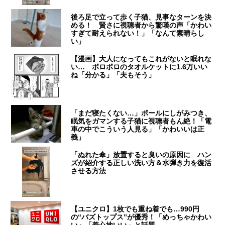
後ろ足で立って歩く子猫、見事なターンを決
める！ 賢さに視聴者から驚嘆の声「かわい
すぎて耐えられない！」「なんて素晴らし
い」
【漫画】大人になってもこれがないと眠れな
い… ボロボロのタオルケットに1.6万いい
ね「分かる」「夫もそう」
「まだ寝たくない…」ポールにしがみつき、
眠気をガマンする子猫に視聴者もん絶！「電
車の中でこういう人見る」「かわいいは正
義」
「ぬれた傘」放置すると臭いの原因に ハン
ズが紹介する正しい洗い方＆水弾き力を復活
させる方法
【ユニクロ】1枚でも重ね着でも…990円
の“バズトップス”が優秀！「めっちゃかわい