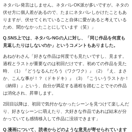
ネタバレ発言はしません。ネタバレOK派が多いですが。ネタの
伏せ方に個人差があるので、たまにネタバレしかけたこともあ
りますが、伏せてくれていること自体に愛があると考えている
ため、聞かなかったことにしています（笑）」
Q.SNS上では、ネタバレNGの人に対し、「同じ作品を何度も
見返したりはしないのか」というコメントもありました。
あねがわさん「好きな作品は何度でも見たいですし、見ます。
過程とラストが重要なのは初回だけです。初めての作品を見た
時、（1）『どうなるんだろう（ワクワク）』（2）『え、まさ
か、こんな事が！？（ドキドキ）』（3）『こういうラストか！
（納得）』という、自分が満足する過程を踏むことでその作品
は消化され、昇華します。
2回目以降は、初回で気付かなかったシーンを見つけて楽しんだ
り、好きなシーンに萌えたり、大好きな作品であれば結末が分
かっていても感情移入して作品に没頭できます」
Q.漫画について、読者からどのような意見が寄せられています