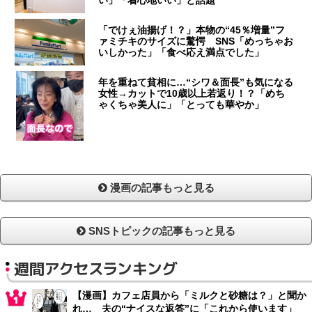
い」「着心地いい」と話題
「でけぇ油揚げ！？」本物の“45％増量”フ
ァミチキのサイズに驚愕 SNS「めっちゃお
いしかった」「食べ応え満点でした」
年を重ねて貧相に…“シワ＆面長”も気になる
女性→カットで10歳以上若返り！？「めち
ゃくちゃ美人に」「とっても華やか」
漫画の記事もっと見る
SNSトピックの記事もっと見る
週間アクセスランキング
【漫画】カフェ店員から「ミルクと砂糖は？」と聞か
れ… 夫の“ナイスな返答”に「これから使います」