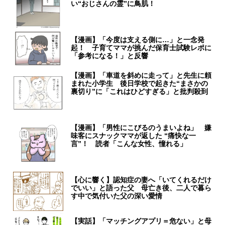
い“おじさんの霊”に鳥肌！
【漫画】「今度は支える側に…」と一念発
起！ 子育てママが挑んだ保育士試験レポに
「参考になる！」と反響
【漫画】「車道を斜めに走って」と先生に頼
まれた小学生 後日学校で起きた“まさかの
裏切り”に「これはひどすぎる」と批判殺到
【漫画】「男性にこびるのうまいよね」 嫌
味客にスナックママが返した “痛快な一
言”！ 読者「こんな女性、憧れる」
【心に響く】認知症の妻へ「いてくれるだけ
でいい」と語った父 母亡き後、二人で暮ら
す中で気付いた父の深い愛情
【実話】「マッチングアプリ＝危ない」と母