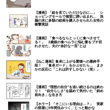
【漫画】「絵を見ていただけなのに…」 シ
ョッピングモールで個室に誘い込まれ… 洗
脳の末に多額の絵画を購入させられた女性の
衝撃実話
【漫画】「食べるならとっくに食べさせて
る！」 2歳娘の食べムラに悩む妻をブチ切
れさせた、夫の“余計な一言”とは
【ねこ漫画】食卓に上がる愛猫への最終手
段！ 「食卓ガード」をかぶせたら… まさ
かの反応に「これは許すしかない（笑）」
【漫画】“理想の自分”を追い続けるのは終わ
り！ “自分らしさ”を認めて気付いた「斜め
前向き」な生き方
【ホラー】「そこにいる理由は…？」 実家
の部屋に5年間住みつく、じっと動かな