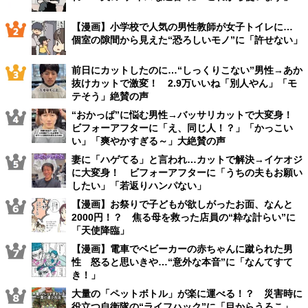
【漫画】小学校で人気の男性教師が女子トイレに…
個室の隙間から見えた“恐ろしいモノ”に「許せない」
前日にカットしたのに…“しっくりこない”男性→あか
抜けカットで激変！ 2.9万いいね「別人やん」「モ
テそう」絶賛の声
“おかっぱ”に悩む男性→バッサリカットで大変身！
ビフォーアフターに「え、同じ人！？」「かっこい
い」「爽やかすぎる～」大絶賛の声
妻に「ハゲてる」と言われ…カットで解決→イケオジ
に大変身！ ビフォーアフターに「うちの夫もお願い
したい」「若返りハンパない」
【漫画】お祭りで子どもが欲しがったお面、なんと
2000円！？ 焦る母を救った店員の“粋な計らい”に
「天使降臨」
【漫画】電車でベビーカーの赤ちゃんに蹴られた男
性 怒ると思いきや…“意外な本音”に「なんてすて
き！」
大量の「ペットボトル」が楽に運べる！？ 災害時に
役立つ自衛隊の“ライフハック”に「目からうろこ」