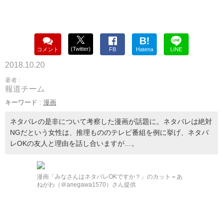
B!
(Twitter)
コメント
FB
Hatena
LINE
2018.10.20
著者 :
報道チーム
キーワード :
漫画
ネタバレの是非について考察した漫画が話題に。ネタバレは絶対
NGだという女性は、推理もののテレビ番組を例に挙げ、ネタバ
レOKの友人と理由を話し合いますが…。
漫画「みなさんはネタバレOKですか？」のカット＝あ
ねがわ（＠anegawa1570）さん提供