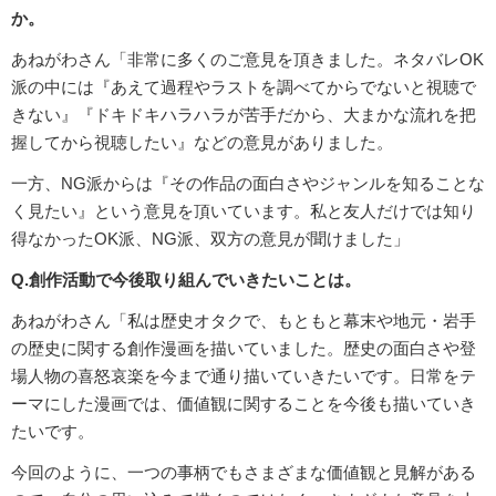
か。
あねがわさん「非常に多くのご意見を頂きました。ネタバレOK
派の中には『あえて過程やラストを調べてからでないと視聴で
きない』『ドキドキハラハラが苦手だから、大まかな流れを把
握してから視聴したい』などの意見がありました。
一方、NG派からは『その作品の面白さやジャンルを知ることな
く見たい』という意見を頂いています。私と友人だけでは知り
得なかったOK派、NG派、双方の意見が聞けました」
Q.創作活動で今後取り組んでいきたいことは。
あねがわさん「私は歴史オタクで、もともと幕末や地元・岩手
の歴史に関する創作漫画を描いていました。歴史の面白さや登
場人物の喜怒哀楽を今まで通り描いていきたいです。日常をテ
ーマにした漫画では、価値観に関することを今後も描いていき
たいです。
今回のように、一つの事柄でもさまざまな価値観と見解がある