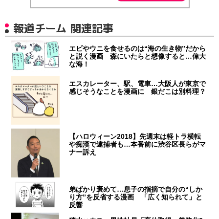
報道チーム 関連記事
エビやウニを食せるのは“海の生き物”だから
と説く漫画 森にいたらと想像すると…偉大
な海！
エスカレーター、駅、電車…大阪人が東京で
感じそうなことを漫画に 銀だこは別料理？
【ハロウィーン2018】先週末は軽トラ横転
や痴漢で逮捕者も…本番前に渋谷区長らがマ
ナー訴え
弟ばかり褒めて…息子の指摘で自分の“しか
り方”を反省する漫画 「広く知られて」と
反響