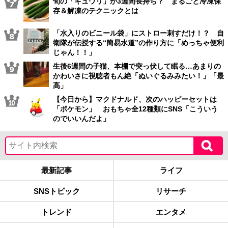
旬の「キュウリ」が3週間長持ち？ まるごと冷凍保
存＆解凍のテクニックとは
「水入りのビニール袋」にストロー刺すだけ！？ 自
衛隊が伝授する“簡易水道”の作り方に「めっちゃ便利
じゃん！！」
生後6週間の子猫、本棚で突っ伏して眠る…あまりの
かわいさに視聴者もん絶「ぬいぐるみみたい！」「最
高」
【今日から】マクドナルド、次のハッピーセットは
「ポケモン」 おもちゃ全12種類にSNS「こういう
のでいいんだよ」
最新記事
ライフ
SNSトピック
リサーチ
トレンド
エンタメ