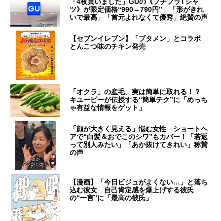
「4枚買いました」GUの《プチプラTシャ
ツ》が限定価格“990→790円” 「形がきれ
いで最高」「首元よれなくて優秀」絶賛の声
【セブンイレブン】「ブタメン」とコラボ
とんこつ味のチキン発売
「オクラ」の産毛、実は簡単に取れる！？
キユーピーが伝授する“簡単テク”に「めっち
ゃ有益な情報をゲット」
「顔が大きく見える」悩む女性→ショートヘ
アで“白髪＆おでこのシワ”もカバー！「若返
って別人みたい」「あか抜けてきれい」称賛
の声
【漫画】「今日ビジュがよくない…」と落ち
込む彼女 自己肯定感を爆上げする彼氏
の“一言”に「最高の彼氏」