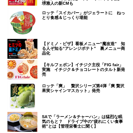
堺雅人の新CMも
ロッテ「スイカバー」がジェラートに ねっ
とり食感＆じっくり堪能
【ドミノ・ピザ】看板メニュー“魔改造” 知
る人ぞ知る“アレンジポテト” 裏メニュー商
品化
【キルフェボン】イチジク主役「FIG fair」
実施 イチジク＆チョコレートのタルト新発
売
ロッテ「爽」 贅沢シリーズ第4弾「爽 贅沢
果実シャインマスカット」発売
SAで「ラーメン＆チャーハン」は猛烈な眠
気のもと？ ドライブ中の“疲れにくい食事
術”とは【管理栄養士に聞く】