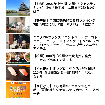
【お城】2026年上半期“人気”アクセスラン
キング 3位「松本城」…東日本2位＆1位
は？
【熱中症】予防に効果的な食材ランキング
3位「鶏むね肉」2位「マグロ」…1位は？
ユニクロ×フランス「コントワー・デ・コト
ニエ」 コーデュロイジャケット＆バレルパ
ンツのセットアップ、デニムブラウス…全7
アイテム
【松屋】630円「松屋の牛焼肉丼」発売
「牛カルビホルモン丼」も
【くら寿司】本マグロ「中とろ」特別価格
110円 5日間限定＆一皿“無料” 「大と
ろ」も
【今日から】くら寿司×ミニオンズ初コラ
ボ “実物”オリジナルステッカー、クリアポ
ーチ