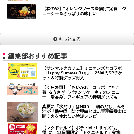
【松のや】“オレンジソース唐揚げ”定食 ジ
ューシー＆さっぱりの味わい
もっと見る
編集部おすすめ記事
【サンマルクカフェ】ミニオンズとコラボ
「Happy Summer Bag」 2500円SPチケ
ット＆特製グッズ封入
【くら寿司】「ちいかわ」コラボ “たこ
着”＆うさぎ「パァンッケーキ」のメニュ
ー 湯呑み、フィギュアの特製グッズも
真夏に「水だけ」はNG？ 朝のだし、みそ
汁が「熱中症」防ぐ理由とは…管理栄養士に
聞く火を使わない時短レシピ
【マクドナルド】ポテトM・Lサイズ“お
得”に 12日間限定「トクニナルド」実施