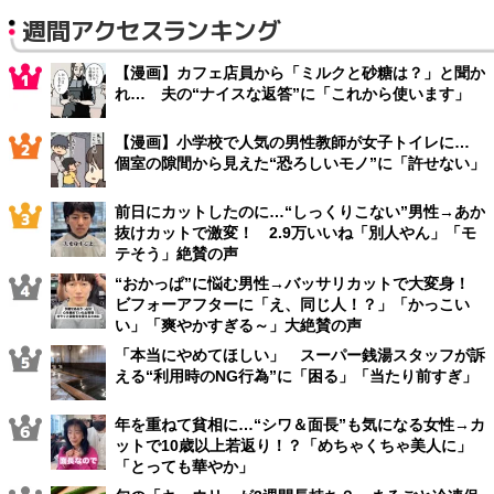
週間アクセスランキング
【漫画】カフェ店員から「ミルクと砂糖は？」と聞か
れ… 夫の“ナイスな返答”に「これから使います」
【漫画】小学校で人気の男性教師が女子トイレに…
個室の隙間から見えた“恐ろしいモノ”に「許せない」
前日にカットしたのに…“しっくりこない”男性→あか
抜けカットで激変！ 2.9万いいね「別人やん」「モ
テそう」絶賛の声
“おかっぱ”に悩む男性→バッサリカットで大変身！
ビフォーアフターに「え、同じ人！？」「かっこい
い」「爽やかすぎる～」大絶賛の声
「本当にやめてほしい」 スーパー銭湯スタッフが訴
える“利用時のNG行為”に「困る」「当たり前すぎ」
年を重ねて貧相に…“シワ＆面長”も気になる女性→カ
ットで10歳以上若返り！？「めちゃくちゃ美人に」
「とっても華やか」