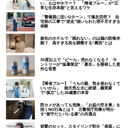
い、もはやホラー？ 「帰省ブルー」が“正
常な生存本能”と言えるワケ
「警備員に従いUターン」で違反切符？ 自
宅前の工事で“逆走”強いられた理不尽すぎる
体験
旅先のホテルで「眠れない」のは脳の防衛本
能？ 高すぎる枕を調整する“裏技”とは
35度以上で「ビール」売れなくなる？ サ
ントリーが“猛暑限定”「夏生」を開発した意
外な背景
【帰省ブルー】「うちの親、気を使わなくて
いいから」 能天気な夫に絶望…義実家
で“孤立”した36歳妻の本音
防カメがあっても危険…「お盆の空き巣」を
招くNG行為とは？ 元警視庁刑事が明か
す“留守だとバレる家”の共通点
前髪のセット、スタイリング剤を「表面」に