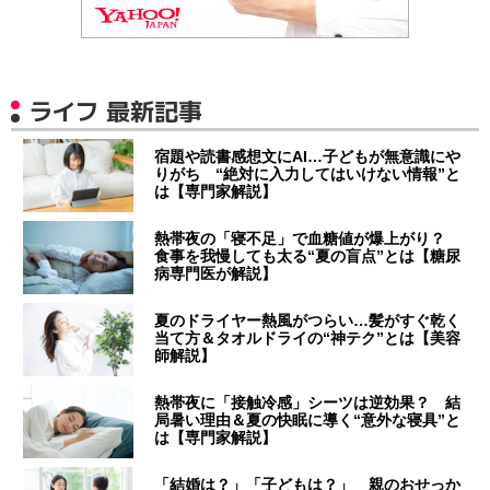
ライフ 最新記事
宿題や読書感想文にAI…子どもが無意識にや
りがち “絶対に入力してはいけない情報”と
は【専門家解説】
熱帯夜の「寝不足」で血糖値が爆上がり？
食事を我慢しても太る“夏の盲点”とは【糖尿
病専門医が解説】
夏のドライヤー熱風がつらい…髪がすぐ乾く
当て方＆タオルドライの“神テク”とは【美容
師解説】
熱帯夜に「接触冷感」シーツは逆効果？ 結
局暑い理由＆夏の快眠に導く“意外な寝具”と
は【専門家解説】
「結婚は？」「子どもは？」 親のおせっか