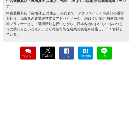
中古農機具店「農機具王 兵庫店」代表、JAはくい認定 自然栽培地域プラン
ナー
中古農機具店「農機具王 兵庫店」の代表で、アグリスイッチ事業部の運営
を行う。滋賀県の農業経営支援アドバイザーや、JAはくい認定 自然栽培地
域プランナーとして講師活動を行いながら、日本各地のおいしいものづく
りに携わりたいと考え、より持続可能な農業の実現を目指し、日々奮闘し
ている。
B!
(Twitter)
コメント
FB
Hatena
LINE