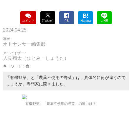
B!
(Twitter)
コメント
FB
Hatena
LINE
2024.04.25
著者 :
オトナンサー編集部
アドバイザー :
人見翔太（ひとみ・しょうた）
キーワード :
食
「有機野菜」と「農薬不使用の野菜」は、具体的に何が違うので
しょうか。専門家に聞きました。
「有機野菜」「農薬不使用の野菜」の違いは？