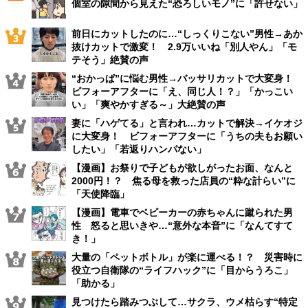
個室の隙間から見えた“恐ろしいモノ”に「許せない」
前日にカットしたのに…“しっくりこない”男性→あか
抜けカットで激変！ 2.9万いいね「別人やん」「モ
テそう」絶賛の声
“おかっぱ”に悩む男性→バッサリカットで大変身！
ビフォーアフターに「え、同じ人！？」「かっこい
い」「爽やかすぎる～」大絶賛の声
妻に「ハゲてる」と言われ…カットで解決→イケオジ
に大変身！ ビフォーアフターに「うちの夫もお願い
したい」「若返りハンパない」
【漫画】お祭りで子どもが欲しがったお面、なんと
2000円！？ 焦る母を救った店員の“粋な計らい”に
「天使降臨」
【漫画】電車でベビーカーの赤ちゃんに蹴られた男
性 怒ると思いきや…“意外な本音”に「なんてすて
き！」
大量の「ペットボトル」が楽に運べる！？ 災害時に
役立つ自衛隊の“ライフハック”に「目からうろこ」
「助かる」
見つけたら踏みつぶして…サクラ、ウメ枯らす“特定