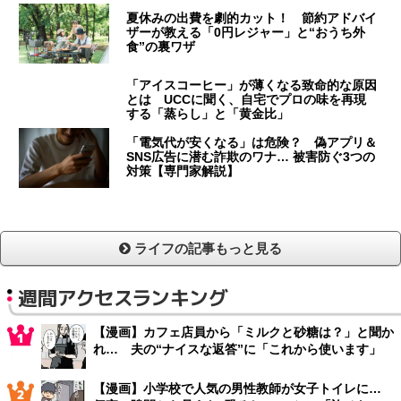
夏休みの出費を劇的カット！ 節約アドバイ
ザーが教える「0円レジャー」と“おうち外
食”の裏ワザ
「アイスコーヒー」が薄くなる致命的な原因
とは UCCに聞く、自宅でプロの味を再現
する「蒸らし」と「黄金比」
「電気代が安くなる」は危険？ 偽アプリ＆
SNS広告に潜む詐欺のワナ… 被害防ぐ3つの
対策【専門家解説】
ライフの記事もっと見る
週間アクセスランキング
【漫画】カフェ店員から「ミルクと砂糖は？」と聞か
れ… 夫の“ナイスな返答”に「これから使います」
【漫画】小学校で人気の男性教師が女子トイレに…