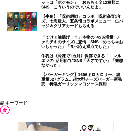
ットは「ポケモン」 おもちゃ全12種類に
SNS「こういうのでいいんだよ」
【牛角】「呪術廻戦」コラボ 呪術高専1年
ズ、七海建人、五条悟コラボメニュー 缶バ
ッジ＆クリアカードもらえる
「でけぇ油揚げ！？」本物の“45％増量”フ
ァミチキのサイズに驚愕 SNS「めっちゃお
いしかった」「食べ応え満点でした」
牛乳は《冷凍で1カ月》保存できる！ マル
エツの“活用術”にSNS「天才ですか」「発想
なかった」
【バーガーキング】1656キロカロリー、総
重量527グラム…超大型チーズバーガー新発
売 特製ガーリックマヨソース採用
キーワード
食