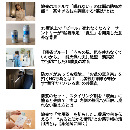
旅先のホテルで「眠れない」のは脳の防衛本
能？ 高すぎる枕を調整する“裏技”とは
35度以上で「ビール」売れなくなる？ サ
ントリーが“猛暑限定”「夏生」を開発した意
外な背景
【帰省ブルー】「うちの親、気を使わなくて
いいから」 能天気な夫に絶望…義実家
で“孤立”した36歳妻の本音
防カメがあっても危険…「お盆の空き巣」を
招くNG行為とは？ 元警視庁刑事が明か
す“留守だとバレる家”の共通点
前髪のセット、スタイリング剤を「表面」に
塗ると失敗？ 実は“内側の根元”が正解…崩
れない整え方とは
旅先で「常用薬」を切らした…薬局で何を伝
える？ “あると助かる情報”とお薬手帳の活
用法とは【薬剤師に聞く】