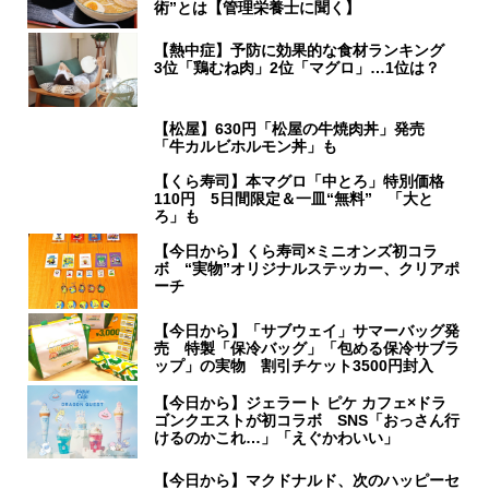
術”とは【管理栄養士に聞く】
【熱中症】予防に効果的な食材ランキング
3位「鶏むね肉」2位「マグロ」…1位は？
【松屋】630円「松屋の牛焼肉丼」発売
「牛カルビホルモン丼」も
【くら寿司】本マグロ「中とろ」特別価格
110円 5日間限定＆一皿“無料” 「大と
ろ」も
【今日から】くら寿司×ミニオンズ初コラ
ボ “実物”オリジナルステッカー、クリアポ
ーチ
【今日から】「サブウェイ」サマーバッグ発
売 特製「保冷バッグ」「包める保冷サブラ
ップ」の実物 割引チケット3500円封入
【今日から】ジェラート ピケ カフェ×ドラ
ゴンクエストが初コラボ SNS「おっさん行
けるのかこれ…」「えぐかわいい」
【今日から】マクドナルド、次のハッピーセ