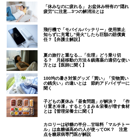
「休みなのに疲れる」 お盆休み特有の“隠れ
疲労”に注意…3つの解消法とは
飛行機で「モバイルバッテリー」使用禁止
知らずに充電し“発火”したら巨額の賠償責
任？【弁護士解説】
夏の旅行と重なる…「生理」どう乗り切
る？ 月経移動の方法＆鎮痛薬の適切な使い
方とは【医師に聞く】
100均の暑さ対策グッズ「買い」「安物買い
の銭失い」の違いとは 節約アドバイザーに
聞く
子どもの夏休み「昼食問題」が解決？ 「作
り置き冷凍」するとうまみ＆栄養が増す食材
とは【管理栄養士に聞く】
カロリーは砂糖の半分…甘味料「マルチトー
ル」は血糖値高めの人が使ってOK？ 注意
点を糖尿病専門医が解説