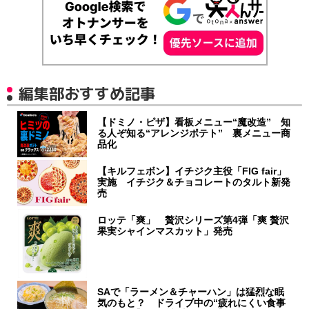
編集部おすすめ記事
【ドミノ・ピザ】看板メニュー“魔改造” 知
る人ぞ知る“アレンジポテト” 裏メニュー商
品化
【キルフェボン】イチジク主役「FIG fair」
実施 イチジク＆チョコレートのタルト新発
売
ロッテ「爽」 贅沢シリーズ第4弾「爽 贅沢
果実シャインマスカット」発売
SAで「ラーメン＆チャーハン」は猛烈な眠
気のもと？ ドライブ中の“疲れにくい食事