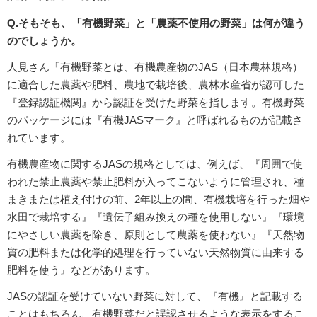
Q.そもそも、「有機野菜」と「農薬不使用の野菜」は何が違う
のでしょうか。
人見さん「有機野菜とは、有機農産物のJAS（日本農林規格）
に適合した農薬や肥料、農地で栽培後、農林水産省が認可した
『登録認証機関』から認証を受けた野菜を指します。有機野菜
のパッケージには『有機JASマーク』と呼ばれるものが記載さ
れています。
有機農産物に関するJASの規格としては、例えば、『周囲で使
われた禁止農薬や禁止肥料が入ってこないように管理され、種
まきまたは植え付けの前、2年以上の間、有機栽培を行った畑や
水田で栽培する』『遺伝子組み換えの種を使用しない』『環境
にやさしい農薬を除き、原則として農薬を使わない』『天然物
質の肥料または化学的処理を行っていない天然物質に由来する
肥料を使う』などがあります。
JASの認証を受けていない野菜に対して、『有機』と記載する
ことはもちろん、有機野菜だと誤認させるような表示をするこ