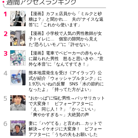
週間アクセスランキング
【漫画】カフェ店員から「ミルクと砂
糖は？」と聞かれ… 夫の“ナイスな返
答”に「これから使います」
【漫画】小学校で人気の男性教師が女
子トイレに… 個室の隙間から見え
た“恐ろしいモノ”に「許せない」
【漫画】電車でベビーカーの赤ちゃん
に蹴られた男性 怒ると思いきや…“意
外な本音”に「なんてすてき！」
熊本地震発生を受け《アイラップ》公
式が紹介「ウォッシャブルタンク」に
1.9万いいねの反響 SNS「水の節約に
なったよ」「持ってた方がよい」
“おかっぱ”に悩む男性→バッサリカット
で大変身！ ビフォーアフターに
「え、同じ人！？」「かっこいい」
「爽やかすぎる～」大絶賛の声
妻に「ハゲてる」と言われ…カットで
解決→イケオジに大変身！ ビフォー
アフターに「うちの夫もお願いした