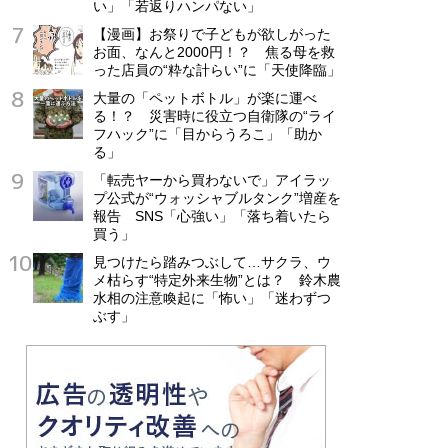
い」「若返りハンパない」
【漫画】お祭りで子どもが欲しがった
お面、なんと2000円！？ 焦る母を救
った店員の“粋な計らい”に「天使降臨」
大量の「ペットボトル」が楽に運べ
る！？ 災害時に役立つ自衛隊の“ライ
フハック”に「目からうろこ」「助か
る」
「転売ヤーから買わないで」アイラッ
プ公式が“ウォッシャブルタンク”増産を
報告 SNS「心強い」「落ち着いたら
買う」
見つけたら踏みつぶして…サクラ、ウ
メ枯らす“特定外来生物”とは？ 鈴木農
水相の注意喚起に「怖い」「迷わずつ
ぶす」