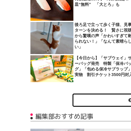
皿“無料” 「大とろ」も
後ろ足で立って歩く子猫、見
ターンを決める！ 賢さに視
から驚嘆の声「かわいすぎて
られない！」「なんて素晴ら
い」
【今日から】「サブウェイ」
ーバッグ発売 特製「保冷バ
グ」「包める保冷サブラップ
実物 割引チケット3500円封
編集部おすすめ記事