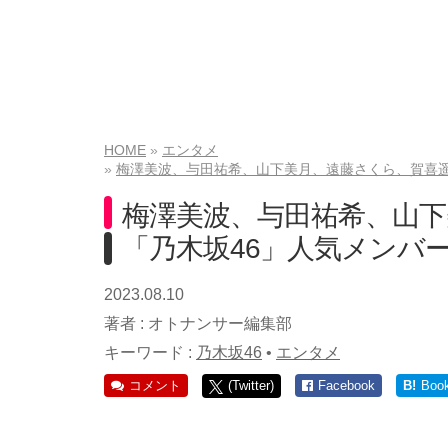
HOME
エンタメ
梅澤美波、与田祐希、山下美月、遠藤さくら、賀喜遥
梅澤美波、与田祐希、山下
「乃木坂46」人気メンバ
2023.08.10
著者 :
オトナンサー編集部
キーワード :
乃木坂46
•
エンタメ
コメント
(Twitter)
Facebook
B!
Boo