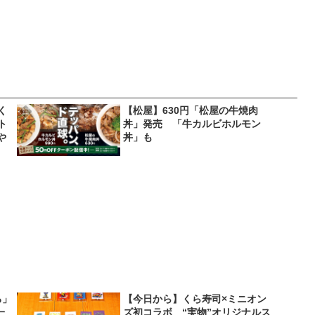
く
【松屋】630円「松屋の牛焼肉
ト
丼」発売 「牛カルビホルモン
や
丼」も
ろ」
【今日から】くら寿司×ミニオン
一
ズ初コラボ “実物”オリジナルス