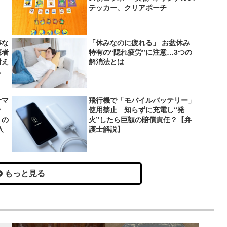
テッカー、クリアポーチ
事な
「休みなのに疲れる」 お盆休み
聴者
特有の“隠れ疲労”に注意…3つの
耐え
解消法とは
し
サマ
飛行機で「モバイルバッテリー」
ッ
使用禁止 知らずに充電し“発
」の
火”したら巨額の賠償責任？【弁
入
護士解説】
もっと見る