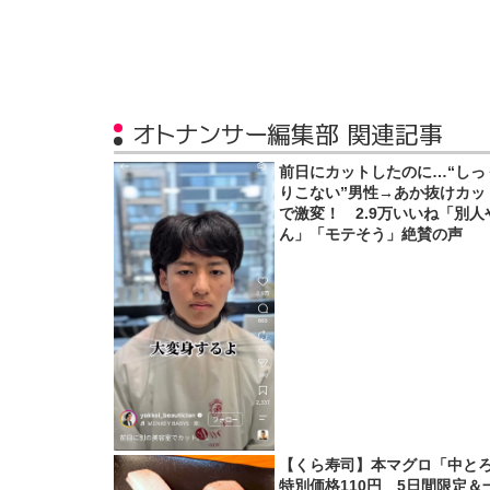
オトナンサー編集部 関連記事
前日にカットしたのに…“しっ
りこない”男性→あか抜けカッ
で激変！ 2.9万いいね「別人
ん」「モテそう」絶賛の声
【くら寿司】本マグロ「中と
特別価格110円 5日間限定＆