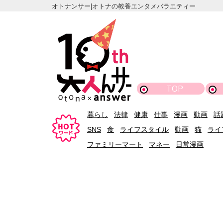
オトナンサー|オトナの教養エンタメバラエティー
TOP
暮らし
法律
健康
仕事
漫画
動画
話
SNS
食
ライフスタイル
動画
猫
ライ
ファミリーマート
マネー
日常漫画