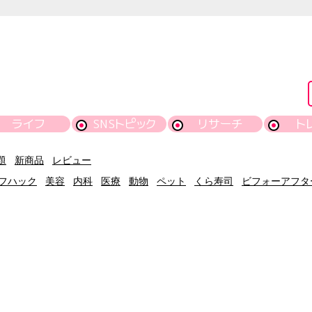
ライフ
SNSトピック
リサーチ
ト
題
新商品
レビュー
フハック
美容
内科
医療
動物
ペット
くら寿司
ビフォーアフタ