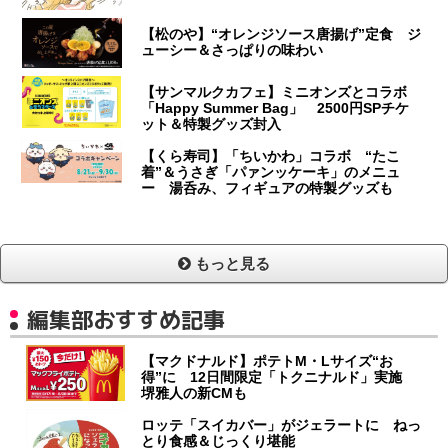
【松のや】“オレンジソース唐揚げ”定食 ジ
ューシー＆さっぱりの味わい
【サンマルクカフェ】ミニオンズとコラボ
「Happy Summer Bag」 2500円SPチケ
ット＆特製グッズ封入
【くら寿司】「ちいかわ」コラボ “たこ
着”＆うさぎ「パァンッケーキ」のメニュ
ー 湯呑み、フィギュアの特製グッズも
もっと見る
編集部おすすめ記事
【マクドナルド】ポテトM・Lサイズ“お
得”に 12日間限定「トクニナルド」実施
堺雅人の新CMも
ロッテ「スイカバー」がジェラートに ねっ
とり食感＆じっくり堪能