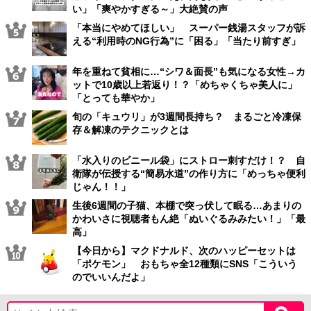
い」「爽やかすぎる～」大絶賛の声
「本当にやめてほしい」 スーパー銭湯スタッフが訴
える“利用時のNG行為”に「困る」「当たり前すぎ」
年を重ねて貧相に…“シワ＆面長”も気になる女性→カ
ットで10歳以上若返り！？「めちゃくちゃ美人に」
「とっても華やか」
旬の「キュウリ」が3週間長持ち？ まるごと冷凍保
存＆解凍のテクニックとは
「水入りのビニール袋」にストロー刺すだけ！？ 自
衛隊が伝授する“簡易水道”の作り方に「めっちゃ便利
じゃん！！」
生後6週間の子猫、本棚で突っ伏して眠る…あまりの
かわいさに視聴者もん絶「ぬいぐるみみたい！」「最
高」
【今日から】マクドナルド、次のハッピーセットは
「ポケモン」 おもちゃ全12種類にSNS「こういう
のでいいんだよ」