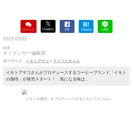
B!
(Twitter)
コメント
FB
Hatena
LINE
2023.03.01
著者 :
オトナンサー編集部
キーワード :
イモトアヤコ
•
ライフスタイル
イモトアヤコさんがプロデュースするコーヒーブランド「イモト
の珈琲」が発売スタート！ 気になる味は…
「イモトの珈琲」をプロデュースするイモトアヤコさん