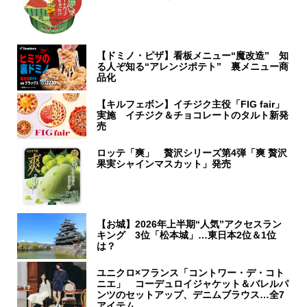
【ドミノ・ピザ】看板メニュー“魔改造” 知
る人ぞ知る“アレンジポテト” 裏メニュー商
品化
【キルフェボン】イチジク主役「FIG fair」
実施 イチジク＆チョコレートのタルト新発
売
ロッテ「爽」 贅沢シリーズ第4弾「爽 贅沢
果実シャインマスカット」発売
【お城】2026年上半期“人気”アクセスラン
キング 3位「松本城」…東日本2位＆1位
は？
ユニクロ×フランス「コントワー・デ・コト
ニエ」 コーデュロイジャケット＆バレルパ
ンツのセットアップ、デニムブラウス…全7
アイテム