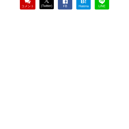
B!
(Twitter)
コメント
FB
Hatena
LINE