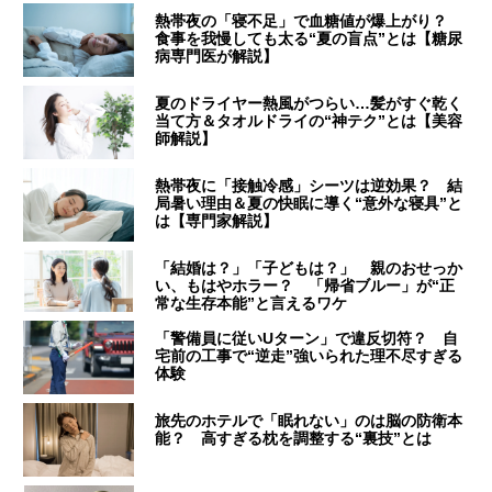
熱帯夜の「寝不足」で血糖値が爆上がり？
食事を我慢しても太る“夏の盲点”とは【糖尿
病専門医が解説】
夏のドライヤー熱風がつらい…髪がすぐ乾く
当て方＆タオルドライの“神テク”とは【美容
師解説】
熱帯夜に「接触冷感」シーツは逆効果？ 結
局暑い理由＆夏の快眠に導く“意外な寝具”と
は【専門家解説】
「結婚は？」「子どもは？」 親のおせっか
い、もはやホラー？ 「帰省ブルー」が“正
常な生存本能”と言えるワケ
「警備員に従いUターン」で違反切符？ 自
宅前の工事で“逆走”強いられた理不尽すぎる
体験
旅先のホテルで「眠れない」のは脳の防衛本
能？ 高すぎる枕を調整する“裏技”とは