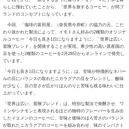
らしに憧れていたことから、「世界を旅するコーヒー」が同ブ
ランドのコンセプトになっています。
今回、「珈琲の富田屋」（奈良県今井町）の協力の元、こだ
わり抜かれた製法によって、イモトさん好みの2種類のオリジナ
ルコーヒー「今日も良き1日になりますように」「世界は広い、
冒険ブレンド」を開発することが実現。希少性の高い原産国の
豆を使った2種類のコーヒーを2月28日からオンラインで発売し
ています。
「今日も良き1日になりますように」は、甘味が特徴的なネパー
ルの豆にバランスの取れたニカラグアの豆をブレンドし、酸味
が少なく、豆の甘さが広がりほんのりと苦味も残る味わいに仕
上がっています。
「世界は広い、冒険ブレンド」は、特別な製法で発酵させ、ワ
インやシナモンと表現されるほどの独特のフレーバーを生み出
したイエメンのコーヒーに、甘味と後味のほろ苦さのバランス
が取れたニカラグアのコーヒーを組み合わせ、味のインパクト