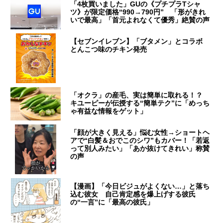
「4枚買いました」GUの《プチプラTシャ
ツ》が限定価格“990→790円” 「形がきれ
いで最高」「首元よれなくて優秀」絶賛の声
【セブンイレブン】「ブタメン」とコラボ
とんこつ味のチキン発売
「オクラ」の産毛、実は簡単に取れる！？
キユーピーが伝授する“簡単テク”に「めっち
ゃ有益な情報をゲット」
「顔が大きく見える」悩む女性→ショートヘ
アで“白髪＆おでこのシワ”もカバー！「若返
って別人みたい」「あか抜けてきれい」称賛
の声
【漫画】「今日ビジュがよくない…」と落ち
込む彼女 自己肯定感を爆上げする彼氏
の“一言”に「最高の彼氏」