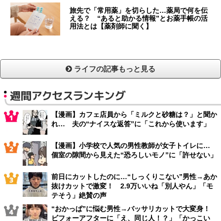
旅先で「常用薬」を切らした…薬局で何を伝
える？ “あると助かる情報”とお薬手帳の活
用法とは【薬剤師に聞く】
ライフの記事もっと見る
週間アクセスランキング
【漫画】カフェ店員から「ミルクと砂糖は？」と聞か
れ… 夫の“ナイスな返答”に「これから使います」
【漫画】小学校で人気の男性教師が女子トイレに…
個室の隙間から見えた“恐ろしいモノ”に「許せない」
前日にカットしたのに…“しっくりこない”男性→あか
抜けカットで激変！ 2.9万いいね「別人やん」「モ
テそう」絶賛の声
“おかっぱ”に悩む男性→バッサリカットで大変身！
ビフォーアフターに「え、同じ人！？」「かっこい