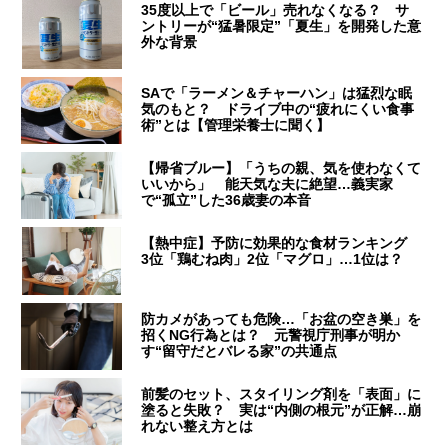
35度以上で「ビール」売れなくなる？ サ
ントリーが“猛暑限定”「夏生」を開発した意
外な背景
SAで「ラーメン＆チャーハン」は猛烈な眠
気のもと？ ドライブ中の“疲れにくい食事
術”とは【管理栄養士に聞く】
【帰省ブルー】「うちの親、気を使わなくて
いいから」 能天気な夫に絶望…義実家
で“孤立”した36歳妻の本音
【熱中症】予防に効果的な食材ランキング
3位「鶏むね肉」2位「マグロ」…1位は？
防カメがあっても危険…「お盆の空き巣」を
招くNG行為とは？ 元警視庁刑事が明か
す“留守だとバレる家”の共通点
前髪のセット、スタイリング剤を「表面」に
塗ると失敗？ 実は“内側の根元”が正解…崩
れない整え方とは