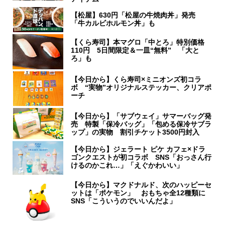
【松屋】630円「松屋の牛焼肉丼」発売
「牛カルビホルモン丼」も
【くら寿司】本マグロ「中とろ」特別価格
110円 5日間限定＆一皿“無料” 「大と
ろ」も
【今日から】くら寿司×ミニオンズ初コラ
ボ “実物”オリジナルステッカー、クリアポ
ーチ
【今日から】「サブウェイ」サマーバッグ発
売 特製「保冷バッグ」「包める保冷サブラ
ップ」の実物 割引チケット3500円封入
【今日から】ジェラート ピケ カフェ×ドラ
ゴンクエストが初コラボ SNS「おっさん行
けるのかこれ…」「えぐかわいい」
【今日から】マクドナルド、次のハッピーセ
ットは「ポケモン」 おもちゃ全12種類に
SNS「こういうのでいいんだよ」