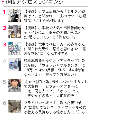
週間アクセスランキング
【漫画】カフェ店員から「ミルクと砂
糖は？」と聞かれ… 夫の“ナイスな返
答”に「これから使います」
【漫画】小学校で人気の男性教師が女
子トイレに… 個室の隙間から見え
た“恐ろしいモノ”に「許せない」
【漫画】電車でベビーカーの赤ちゃん
に蹴られた男性 怒ると思いきや…“意
外な本音”に「なんてすてき！」
熊本地震発生を受け《アイラップ》公
式が紹介「ウォッシャブルタンク」に
1.9万いいねの反響 SNS「水の節約に
なったよ」「持ってた方がよい」
“おかっぱ”に悩む男性→バッサリカット
で大変身！ ビフォーアフターに
「え、同じ人！？」「かっこいい」
「爽やかすぎる～」大絶賛の声
フライパンの取っ手、洗った後“上向
き”に置いてない？ ティファール公式
が教える長持ちする乾かし方に「知ら