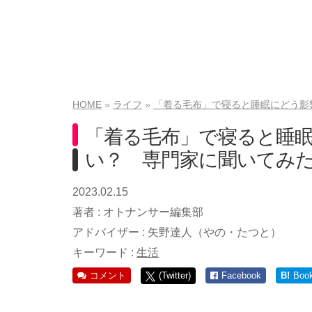
HOME
ライフ
「着る毛布」で寝ると睡眠にどう影
「着る毛布」で寝ると睡
い？ 専門家に聞いてみ
2023.02.15
著者 :
オトナンサー編集部
アドバイザー :
矢野達人（やの・たつと）
キーワード :
生活
コメント
(Twitter)
Facebook
B!
Boo