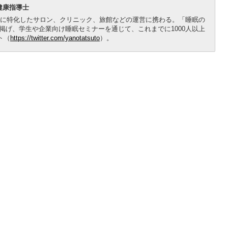
健康指導士
睡眠に特化したサロン、クリニック、旅館などの運営に携わる。「睡眠の
掲げ、学生や企業向け睡眠セミナーを通じて、これまでに1000人以上
ト（
https://twitter.com/yanotatsuto
）。