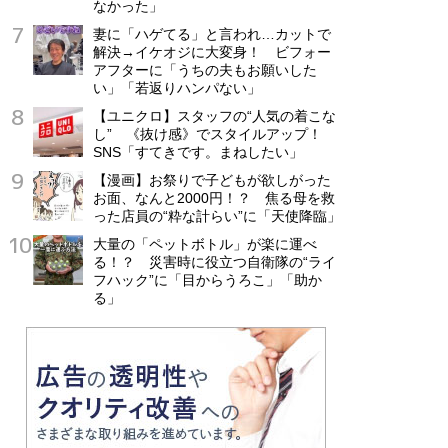
なかった」
妻に「ハゲてる」と言われ…カットで
解決→イケオジに大変身！ ビフォー
アフターに「うちの夫もお願いした
い」「若返りハンパない」
【ユニクロ】スタッフの“人気の着こな
し” 《抜け感》でスタイルアップ！
SNS「すてきです。まねしたい」
【漫画】お祭りで子どもが欲しがった
お面、なんと2000円！？ 焦る母を救
った店員の“粋な計らい”に「天使降臨」
大量の「ペットボトル」が楽に運べ
る！？ 災害時に役立つ自衛隊の“ライ
フハック”に「目からうろこ」「助か
る」