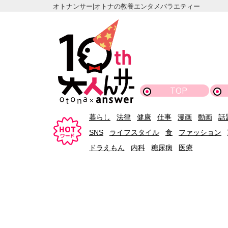
オトナンサー|オトナの教養エンタメバラエティー
TOP
暮らし
法律
健康
仕事
漫画
動画
話
SNS
ライフスタイル
食
ファッション
ドラえもん
内科
糖尿病
医療