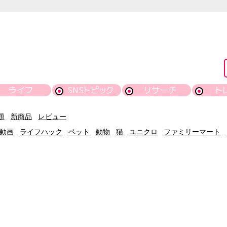
ライフ
SNSトピック
リサーチ
ト
題
新商品
レビュー
動画
ライフハック
ペット
動物
猫
ユニクロ
ファミリーマート