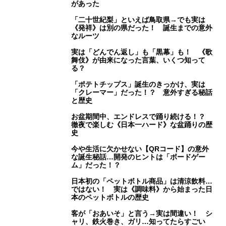
があった
「二十世紀梨」といえば鳥取県→でも実は
《発祥》は別の県だった！ 誕生までの意外
なルーツ
実は「どんでん返し」も「黒幕」も！ 《歌
舞伎》が由来になった言葉、いくつ知って
る？
「ポテトチップス」誕生のきっかけ、実は
「クレーマー」だった！？ 意外すぎる秘話
と歴史
お盆期間中、エンドレスで踊り続ける！？
徹夜で楽しむ《日本一ハード》な盆踊りの歴
史
今や生活に欠かせない【QRコード】の意外
な誕生秘話…開発のヒントは「ボードゲー
ム」だった！？
日本初の「ペットボトル商品」は清涼飲料…
ではない！ 実は《調味料》から始まった日
本のペットボトルの歴史
客が「おあいそ」と言う→実は間違い！ シ
ャリ、鉄火巻き、ガリ…知ってたらすごい