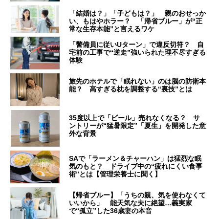
「結婚は？」「子どもは？」 親のおせっか
い、もはやホラー？ 「帰省ブルー」が“正
常な生存本能”と言えるワケ
「警備員に従いUターン」で違反切符？ 自
宅前の工事で“逆走”強いられた理不尽すぎる
体験
旅先のホテルで「眠れない」のは脳の防衛本
能？ 高すぎる枕を調整する“裏技”とは
35度以上で「ビール」売れなくなる？ サ
ントリーが“猛暑限定”「夏生」を開発した意
外な背景
SAで「ラーメン＆チャーハン」は猛烈な眠
気のもと？ ドライブ中の“疲れにくい食事
術”とは【管理栄養士に聞く】
【帰省ブルー】「うちの親、気を使わなくて
いいから」 能天気な夫に絶望…義実家
で“孤立”した36歳妻の本音