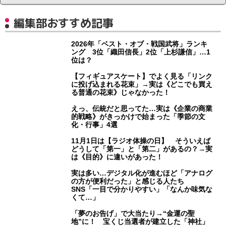
編集部おすすめ記事
2026年「ベスト・オブ・戦国武将」ランキ
ング 3位「織田信長」2位「上杉謙信」…1
位は？
【フィギュアスケート】でよく見る「リンク
に投げ込まれる花束」→実は《どこでも買え
る普通の花束》じゃなかった！
えっ、伝統だと思ってた…実は《企業の商業
的戦略》がきっかけで始まった「季節の文
化・行事」4選
11月1日は【ラジオ体操の日】 そういえば
どうして「第一」と「第二」があるの？→実
は《目的》に違いがあった！
実は多い…デジタル化が進むほど「アナログ
の方が便利だった」と感じる人たち
SNS「一目で分かりやすい」「なんか味気な
くて…」
「夢のお告げ」で大当たり→“金運の聖
地”に！ 宝くじ当選者が建立した「神社」