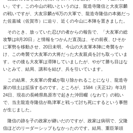
い」です。この今山の戦いというのは、龍造寺隆信と大友宗麟
の戦いですが、大友宗麟が6万の大軍で、龍造寺隆信の本拠だっ
た佐嘉城（佐賀市）に迫り、近くの今山に本陣を置きました。
そのとき、放っていた忍びの者からの報告で、「大友軍の総
攻撃は8月20日」と情報をつかんだ直茂は、その前夜、ひそか
に軍勢を移動させ、20日未明、今山の大友軍本陣に奇襲をか
け、この奇襲で大友軍の大将だった大友親貞を討ち取っていま
す。その後も大友軍は滞陣していましたが、やがて勝ち目はな
いとみて、結局、講和を結び、兵を引いています。
この結果、大友軍の脅威が取り除かれることになり、龍造寺
家の領土は拡張するのです。ところが、1584（天正12）年3月
24日、現在の長崎県島原市で起きた沖田畷（なわて）の戦い
で、当主龍造寺隆信が島津軍と戦って討ち死にするという事態
が生じました。
隆信の跡を子の政家が継いだのですが、政家は病弱で、父隆
信ほどのリーダーシップもなかったのです。結局、重臣筆頭