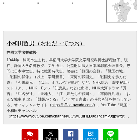
小和田哲男（おわだ・てつお）
静岡大学名誉教授
1944年、静岡市生まれ。早稲田大学大学院文学研究科博士課程修了。現
在、静岡大学名誉教授、文学博士、公益財団法人日本城郭協会理事長。専
門は日本中世史、特に戦国時代史。著書に「戦国の合戦」「戦国の城」
「戦国の群像」（以上、学研新書）「東海の戦国史」「戦国史を歩んだ
道」「今川義元」（以上、ミネルヴァ書房）など。NHK総合「歴史秘話ヒ
ストリア」、NHK・Eテレ「知恵泉」などに出演。NHK大河ドラマ「秀
吉」「功名が辻」「天地人」「江～姫たちの戦国～」「軍師官兵衛」「お
んな城主 直虎」「麒麟がくる」「どうする家康」の時代考証を担当してい
る。オフィシャルサイト（
https://office-owada.com/
）、YouTube「戦国・
小和田チャンネル」
（
https://www.youtube.com/channel/UCtWUBIHLD0oJ7gzmPJgpWfg/
）。
B!
(Twitter)
コメント
FB
Hatena
LINE