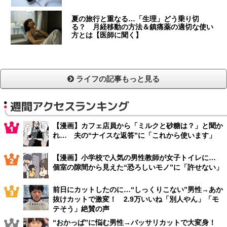
夏の旅行と重なる…「生理」どう乗り切
る？ 月経移動の方法＆鎮痛薬の適切な使い
方とは【医師に聞く】
ライフの記事もっと見る
週間アクセスランキング
【漫画】カフェ店員から「ミルクと砂糖は？」と聞か
れ… 夫の“ナイスな返答”に「これから使います」
【漫画】小学校で人気の男性教師が女子トイレに…
個室の隙間から見えた“恐ろしいモノ”に「許せない」
前日にカットしたのに…“しっくりこない”男性→あか
抜けカットで激変！ 2.9万いいね「別人やん」「モ
テそう」絶賛の声
“おかっぱ”に悩む男性→バッサリカットで大変身！