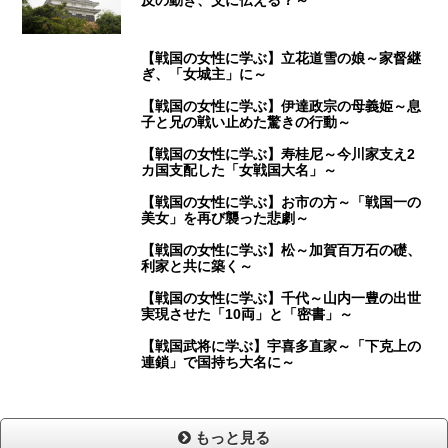
【戦国の女性に学ぶ】立花道雪の娘～家督継
ぎ、「女城主」に～
【戦国の女性に学ぶ】伊達政宗の母義姫～息
子と兄の戦い止めた驚きの行動～
【戦国の女性に学ぶ】寿桂尼～今川家支え2
カ国支配した「女戦国大名」～
【戦国の女性に学ぶ】お市の方～「戦国一の
美女」を再び襲った悲劇～
【戦国の女性に学ぶ】松～加賀百万石の礎、
利家と共に築く～
【戦国の女性に学ぶ】千代～山内一豊の出世
実現させた「10両」と「密書」～
【戦国武将に学ぶ】宇喜多直家～「下克上の
連鎖」で国持ち大名に～
もっと見る