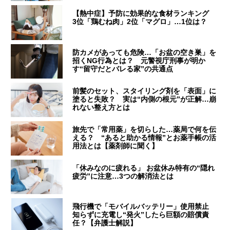
【熱中症】予防に効果的な食材ランキング
3位「鶏むね肉」2位「マグロ」…1位は？
防カメがあっても危険…「お盆の空き巣」を
招くNG行為とは？ 元警視庁刑事が明か
す“留守だとバレる家”の共通点
前髪のセット、スタイリング剤を「表面」に
塗ると失敗？ 実は“内側の根元”が正解…崩
れない整え方とは
旅先で「常用薬」を切らした…薬局で何を伝
える？ “あると助かる情報”とお薬手帳の活
用法とは【薬剤師に聞く】
「休みなのに疲れる」 お盆休み特有の“隠れ
疲労”に注意…3つの解消法とは
飛行機で「モバイルバッテリー」使用禁止
知らずに充電し“発火”したら巨額の賠償責
任？【弁護士解説】