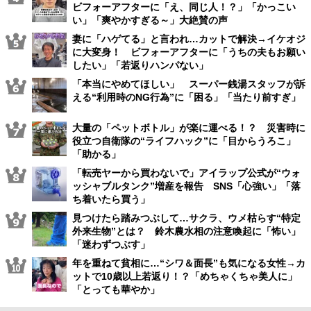
ビフォーアフターに「え、同じ人！？」「かっこい
い」「爽やかすぎる～」大絶賛の声
妻に「ハゲてる」と言われ…カットで解決→イケオジ
に大変身！ ビフォーアフターに「うちの夫もお願い
したい」「若返りハンパない」
「本当にやめてほしい」 スーパー銭湯スタッフが訴
える“利用時のNG行為”に「困る」「当たり前すぎ」
大量の「ペットボトル」が楽に運べる！？ 災害時に
役立つ自衛隊の“ライフハック”に「目からうろこ」
「助かる」
「転売ヤーから買わないで」アイラップ公式が“ウォ
ッシャブルタンク”増産を報告 SNS「心強い」「落
ち着いたら買う」
見つけたら踏みつぶして…サクラ、ウメ枯らす“特定
外来生物”とは？ 鈴木農水相の注意喚起に「怖い」
「迷わずつぶす」
年を重ねて貧相に…“シワ＆面長”も気になる女性→カ
ットで10歳以上若返り！？「めちゃくちゃ美人に」
「とっても華やか」