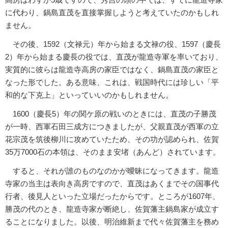
に代わり、鍋島直茂を直接掌握しようと考えていたのかもしれ
ません。
その後、1592（文禄元）年から始まる文禄の役、1597（慶長
2）年から始まる慶長の役では、直茂が龍造寺軍を率いており、
実質的に彼らは龍造寺高房の家臣ではなく、鍋島直茂の家臣と
なった形でした。ある意味、これは、戦国時代には珍しい「平
和的な下克上」といっていいのかもしれません。
1600（慶長5）年の関ケ原の戦いのときには、直茂の子勝茂
が一時、西軍石田三成方につきましたが、父親直茂が西軍の立
花宗茂を筑後柳川に攻めていたため、その功が認められ、佐賀
35万7000石の本領は、そのまま安堵（あんど）されています。
すると、それが誰のものなのかが曖昧になってきます。龍造
寺家の当主は表向き高房ですので、直茂はあくまでその国事代
行者、後見人といった立場だったからです。ところが1607年、
勝茂の代のとき、龍造寺家が断絶し、佐賀藩主鍋島家が成立す
ることになりました。以後、明治維新まで代々佐賀藩主を務め