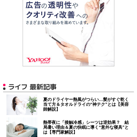
ライフ 最新記事
夏のドライヤー熱風がつらい…髪がすぐ乾く
当て方＆タオルドライの“神テク”とは【美容
師解説】
熱帯夜に「接触冷感」シーツは逆効果？ 結
局暑い理由＆夏の快眠に導く“意外な寝具”と
は【専門家解説】