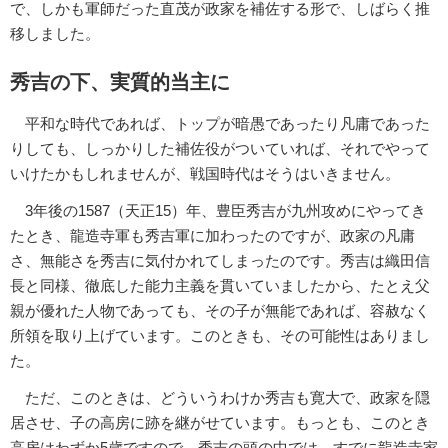
で、しかも軍師だった直茂が政家を補佐する形で、しばらく推
移しました。
秀吉の下、実質的当主に
平和な時代であれば、トップが暗愚であったり凡庸であった
りしても、しっかりした補佐役がついていれば、それでやって
いけたかもしれませんが、戦国時代はそうはいきません。
3年後の1587（天正15）年、豊臣秀吉が九州攻めにやってき
たとき、龍造寺軍も秀吉軍に加わったのですが、政家の凡庸
さ、無能さを秀吉に気付かれてしまったのです。秀吉は織田信
長と同様、徹底した能力主義を貫いていましたから、たとえ父
親が優れた人物であっても、その子が無能であれば、容赦なく
所領を取り上げています。このときも、その可能性はありまし
た。
ただ、このときは、どういうわけか秀吉も寛大で、政家を隠
居させ、子の高房に跡を継がせています。もっとも、このとき
高房はわずか5歳ですので、秀吉の頭の中では、すでに龍造寺家