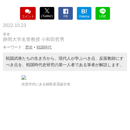
B!
(Twitter)
コメント
FB
Hatena
LINE
2022.10.23
著者 :
静岡大学名誉教授 小和田哲男
キーワード :
歴史
•
戦国時代
戦国武将たちの生き方から、現代人が学ぶべき点、反面教師にす
べき点を、戦国時代史研究の第一人者である筆者が解説します。
佐賀市内にある鍋島直茂誕生地