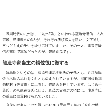
戦国時代の九州は、「九州3強」といわれる龍造寺隆信、大友
宗麟、島津義久の3人が、それぞれ所領拡大を狙い、文字通り、
三つどもえの争いを繰り広げていました。その一人、龍造寺隆
信の重臣で軍師だったのが、鍋島直茂です。
龍造寺家当主の補佐役に徹する
鍋島氏というのは、藤原秀郷流少弐氏の子孫とも、近江源氏
佐々木氏の流れをくむとも伝えられていますが、肥前国佐賀郡
鍋島村（佐賀市）に土着し、鍋島氏を称しています。はじめ千
葉氏、のち龍造寺氏に仕え、直茂の父清房の頃には、龍造寺氏
の重臣に位置付けられていました。
直茂の武名を上げた戦いが1570（元亀元）年の「今山の戦