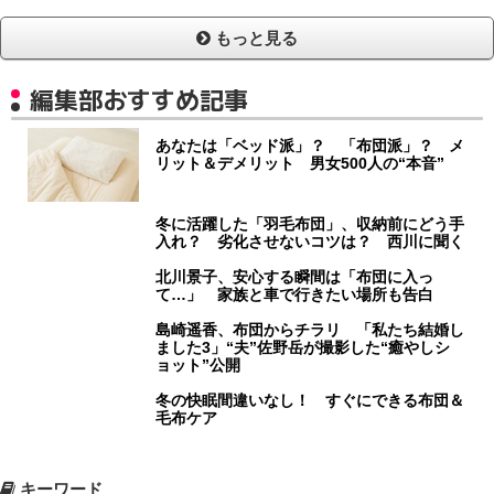
もっと見る
編集部おすすめ記事
あなたは「ベッド派」？ 「布団派」？ メ
リット＆デメリット 男女500人の“本音”
冬に活躍した「羽毛布団」、収納前にどう手
入れ？ 劣化させないコツは？ 西川に聞く
北川景子、安心する瞬間は「布団に入っ
て…」 家族と車で行きたい場所も告白
島崎遥香、布団からチラリ 「私たち結婚し
ました3」“夫”佐野岳が撮影した“癒やしシ
ョット”公開
冬の快眠間違いなし！ すぐにできる布団＆
毛布ケア
キーワード