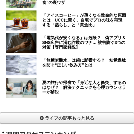
食”の裏ワザ
「アイスコーヒー」が薄くなる致命的な原因
とは UCCに聞く、自宅でプロの味を再現
する「蒸らし」と「黄金比」
「電気代が安くなる」は危険？ 偽アプリ＆
SNS広告に潜む詐欺のワナ… 被害防ぐ3つの
対策【専門家解説】
「無糖炭酸水」は歯に影響する？ 知覚過敏
を防ぐ“正しい飲み方”とは
夏の旅行や帰省で「身近な人と衝突」するの
はなぜ？ 解決テクニックを心理カウンセラ
ーが解説
ライフの記事もっと見る