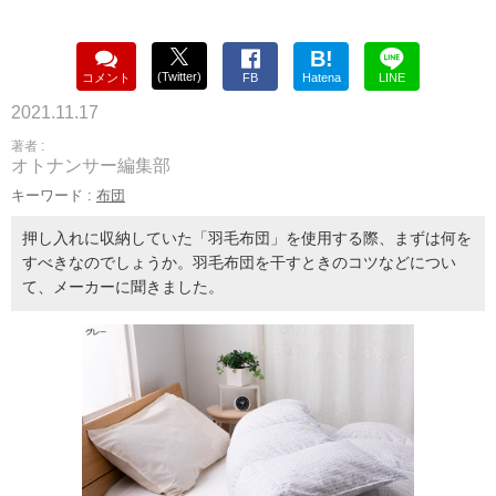
B!
(Twitter)
コメント
FB
Hatena
LINE
2021.11.17
著者 :
オトナンサー編集部
キーワード :
布団
押し入れに収納していた「羽毛布団」を使用する際、まずは何を
すべきなのでしょうか。羽毛布団を干すときのコツなどについ
て、メーカーに聞きました。