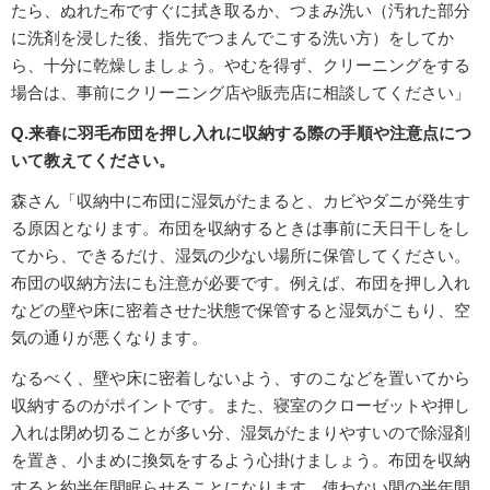
たら、ぬれた布ですぐに拭き取るか、つまみ洗い（汚れた部分
に洗剤を浸した後、指先でつまんでこする洗い方）をしてか
ら、十分に乾燥しましょう。やむを得ず、クリーニングをする
場合は、事前にクリーニング店や販売店に相談してください」
Q.来春に羽毛布団を押し入れに収納する際の手順や注意点につ
いて教えてください。
森さん「収納中に布団に湿気がたまると、カビやダニが発生す
る原因となります。布団を収納するときは事前に天日干しをし
てから、できるだけ、湿気の少ない場所に保管してください。
布団の収納方法にも注意が必要です。例えば、布団を押し入れ
などの壁や床に密着させた状態で保管すると湿気がこもり、空
気の通りが悪くなります。
なるべく、壁や床に密着しないよう、すのこなどを置いてから
収納するのがポイントです。また、寝室のクローゼットや押し
入れは閉め切ることが多い分、湿気がたまりやすいので除湿剤
を置き、小まめに換気をするよう心掛けましょう。布団を収納
すると約半年間眠らせることになります。使わない間の半年間