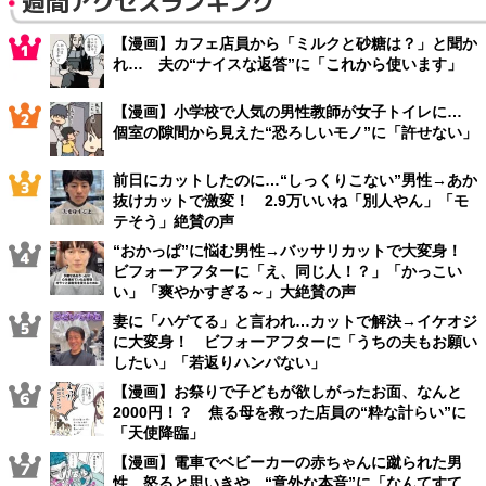
週間アクセスランキング
【漫画】カフェ店員から「ミルクと砂糖は？」と聞か
れ… 夫の“ナイスな返答”に「これから使います」
【漫画】小学校で人気の男性教師が女子トイレに…
個室の隙間から見えた“恐ろしいモノ”に「許せない」
前日にカットしたのに…“しっくりこない”男性→あか
抜けカットで激変！ 2.9万いいね「別人やん」「モ
テそう」絶賛の声
“おかっぱ”に悩む男性→バッサリカットで大変身！
ビフォーアフターに「え、同じ人！？」「かっこい
い」「爽やかすぎる～」大絶賛の声
妻に「ハゲてる」と言われ…カットで解決→イケオジ
に大変身！ ビフォーアフターに「うちの夫もお願い
したい」「若返りハンパない」
【漫画】お祭りで子どもが欲しがったお面、なんと
2000円！？ 焦る母を救った店員の“粋な計らい”に
「天使降臨」
【漫画】電車でベビーカーの赤ちゃんに蹴られた男
性 怒ると思いきや…“意外な本音”に「なんてすて