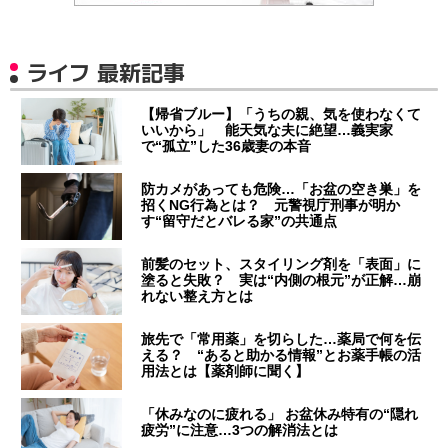
ライフ 最新記事
【帰省ブルー】「うちの親、気を使わなくて
いいから」 能天気な夫に絶望…義実家
で“孤立”した36歳妻の本音
防カメがあっても危険…「お盆の空き巣」を
招くNG行為とは？ 元警視庁刑事が明か
す“留守だとバレる家”の共通点
前髪のセット、スタイリング剤を「表面」に
塗ると失敗？ 実は“内側の根元”が正解…崩
れない整え方とは
旅先で「常用薬」を切らした…薬局で何を伝
える？ “あると助かる情報”とお薬手帳の活
用法とは【薬剤師に聞く】
「休みなのに疲れる」 お盆休み特有の“隠れ
疲労”に注意…3つの解消法とは