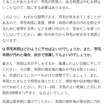
くることがありますが、羽毛の性質上、ある程度はやむを得な
いことなので、気にする必要はありません。
このように、わずかな隙間でさえ、羽毛が吹き出てくることが
あるので、羽毛布団に直接、襟布（布団の襟元の汚れを防止す
るために使用する布）などを縫い付けたり、安全ピンを使った
りしないでください。縫い目や針穴から羽毛が吹き出す原因と
なります」
Q.羽毛布団はどのように干せばよいのでしょうか。また、羽毛
布団が汚れた場合、自分で洗濯してもよいのでしょうか。
森さん「布団は天日干しをするか、風通しのよい日陰に干して
ください。その際、布団の側生地の傷みや汚れを防ぐために
も、先述のようにカバーをかけた状態で干しましょう。また、
布団たたきなどで布団を強くたたくと、側生地や詰め物が傷む
のでやめてください。月に1～2回、天気のよい乾燥した日に片
面約1時間ずつ干すと、なおよいでしょう。
洗濯は基本的に避けてください。布団の側生地が部分的に汚れ