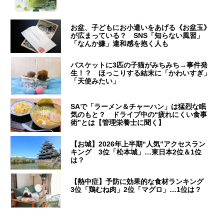
お盆、子どもにお小遣いをあげる《お盆玉》
が広まっている？ SNS「知らない風習」
「なんか嫌」違和感を抱く人も
バスケットに3匹の子猫がみちみち→事件発
生！？ ほっこりする結末に「かわいすぎ」
「天使みたい」
SAで「ラーメン＆チャーハン」は猛烈な眠
気のもと？ ドライブ中の“疲れにくい食事
術”とは【管理栄養士に聞く】
【お城】2026年上半期“人気”アクセスラン
キング 3位「松本城」…東日本2位＆1位
は？
【熱中症】予防に効果的な食材ランキング
3位「鶏むね肉」2位「マグロ」…1位は？