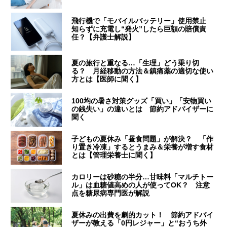
飛行機で「モバイルバッテリー」使用禁止
知らずに充電し“発火”したら巨額の賠償責
任？【弁護士解説】
夏の旅行と重なる…「生理」どう乗り切
る？ 月経移動の方法＆鎮痛薬の適切な使い
方とは【医師に聞く】
100均の暑さ対策グッズ「買い」「安物買い
の銭失い」の違いとは 節約アドバイザーに
聞く
子どもの夏休み「昼食問題」が解決？ 「作
り置き冷凍」するとうまみ＆栄養が増す食材
とは【管理栄養士に聞く】
カロリーは砂糖の半分…甘味料「マルチトー
ル」は血糖値高めの人が使ってOK？ 注意
点を糖尿病専門医が解説
夏休みの出費を劇的カット！ 節約アドバイ
ザーが教える「0円レジャー」と“おうち外