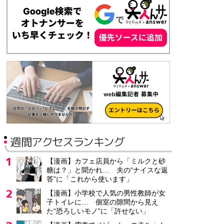
週間アクセスランキング
【漫画】カフェ店員から「ミルクと砂
糖は？」と聞かれ… 夫の“ナイスな返
答”に「これから使います」
【漫画】小学校で人気の男性教師が女
子トイレに… 個室の隙間から見え
た“恐ろしいモノ”に「許せない」