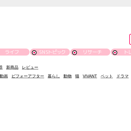
ライフ
SNSトピック
リサーチ
ト
題
新商品
レビュー
動画
ビフォーアフター
暮らし
動物
猫
VIVANT
ペット
ドラマ