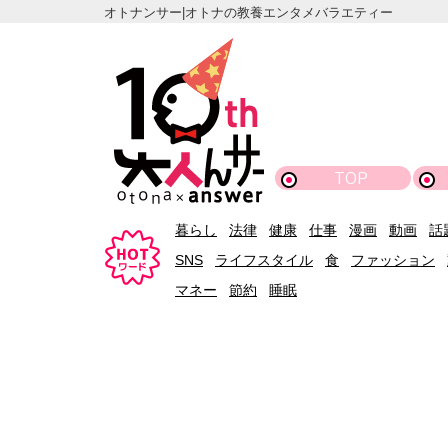
オトナンサー|オトナの教養エンタメバラエティー
TOP
暮らし
法律
健康
仕事
漫画
動画
話
SNS
ライフスタイル
食
ファッション
マネー
節約
睡眠