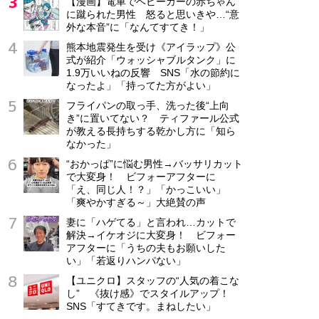
【漫画】電車でベビーカーの赤ちゃん
に蹴られた男性 怒ると思いきや…“意
外な本音”に「なんてすてき！」
熊本地震発生を受け《アイラップ》公
式が紹介「ウォッシャブルタンク」に
1.9万いいねの反響 SNS「水の節約に
なったよ」「持ってた方がよい」
フライパンの取っ手、洗った後“上向
き”に置いてない？ ティファール公式
が教える長持ちする乾かし方に「知ら
なかった」
“おかっぱ”に悩む男性→バッサリカット
で大変身！ ビフォーアフターに
「え、同じ人！？」「かっこいい」
「爽やかすぎる～」大絶賛の声
妻に「ハゲてる」と言われ…カットで
解決→イケオジに大変身！ ビフォー
アフターに「うちの夫もお願いした
い」「若返りハンパない」
【ユニクロ】スタッフの“人気の着こな
し” 《抜け感》でスタイルアップ！
SNS「すてきです。まねしたい」