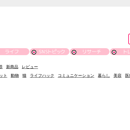
ライフ
SNSトピック
リサーチ
ト
題
新商品
レビュー
ット
動物
猫
ライフハック
コミュニケーション
暮らし
美容
医