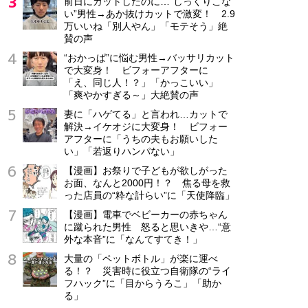
前日にカットしたのに…“しっくりこな
い”男性→あか抜けカットで激変！ 2.9
万いいね「別人やん」「モテそう」絶
賛の声
“おかっぱ”に悩む男性→バッサリカット
で大変身！ ビフォーアフターに
「え、同じ人！？」「かっこいい」
「爽やかすぎる～」大絶賛の声
妻に「ハゲてる」と言われ…カットで
解決→イケオジに大変身！ ビフォー
アフターに「うちの夫もお願いした
い」「若返りハンパない」
【漫画】お祭りで子どもが欲しがった
お面、なんと2000円！？ 焦る母を救
った店員の“粋な計らい”に「天使降臨」
【漫画】電車でベビーカーの赤ちゃん
に蹴られた男性 怒ると思いきや…“意
外な本音”に「なんてすてき！」
大量の「ペットボトル」が楽に運べ
る！？ 災害時に役立つ自衛隊の“ライ
フハック”に「目からうろこ」「助か
る」