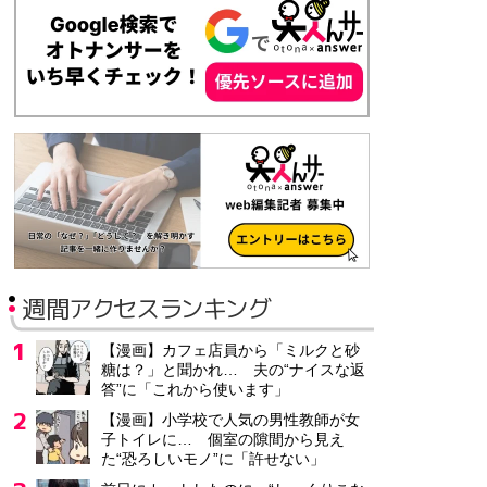
週間アクセスランキング
【漫画】カフェ店員から「ミルクと砂
糖は？」と聞かれ… 夫の“ナイスな返
答”に「これから使います」
【漫画】小学校で人気の男性教師が女
子トイレに… 個室の隙間から見え
た“恐ろしいモノ”に「許せない」