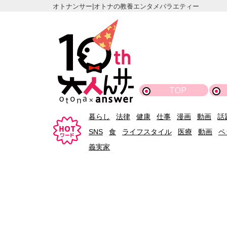
オトナンサー|オトナの教養エンタメバラエティー
TOP
暮らし
法律
健康
仕事
漫画
動画
話
SNS
食
ライフスタイル
医療
動画
ペ
義実家