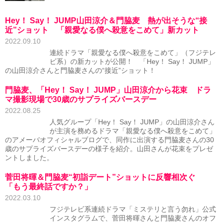
Hey！ Say！ JUMP山田涼介＆門脇麦 熱が出そうな“接
近”ショット 「親愛なる僕へ殺意をこめて」新カット
2022.09.10
連続ドラマ「親愛なる僕へ殺意をこめて」（フジテレ
ビ系）の新カットが公開！ 「Hey！ Say！ JUMP」
の山田涼介さんと門脇麦さんの“接近”ショット！
門脇麦、「Hey！ Say！ JUMP」山田涼介から花束 ドラ
マ撮影現場で30歳のサプライズバースデー
2022.08.25
人気グループ「Hey！ Say！ JUMP」の山田涼介さん
が主演を務めるドラマ「親愛なる僕へ殺意をこめて」
のアメーバオフィシャルブログで、同作に出演する門脇麦さんの30
歳のサプライズバースデーの様子を紹介。山田さんが花束をプレゼ
ントしました。
菅田将暉＆門脇麦“初詣デート”ショットに反響相次ぐ
「もう最終話ですか？」
2022.03.10
フジテレビ系連続ドラマ「ミステリと言う勿れ」公式
インスタグラムで、菅田将暉さんと門脇麦さんのオフ