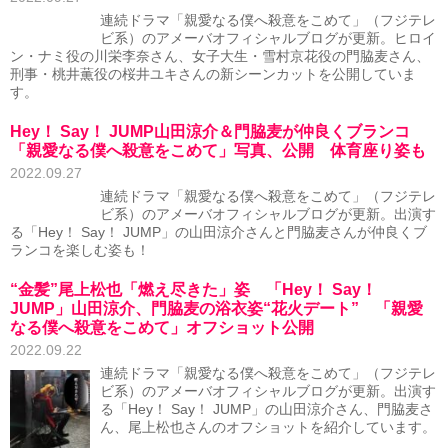
連続ドラマ「親愛なる僕へ殺意をこめて」（フジテレ
ビ系）のアメーバオフィシャルブログが更新。ヒロイ
ン・ナミ役の川栄李奈さん、女子大生・雪村京花役の門脇麦さん、
刑事・桃井薫役の桜井ユキさんの新シーンカットを公開していま
す。
Hey！ Say！ JUMP山田涼介＆門脇麦が仲良くブランコ
「親愛なる僕へ殺意をこめて」写真、公開 体育座り姿も
2022.09.27
連続ドラマ「親愛なる僕へ殺意をこめて」（フジテレ
ビ系）のアメーバオフィシャルブログが更新。出演す
る「Hey！ Say！ JUMP」の山田涼介さんと門脇麦さんが仲良くブ
ランコを楽しむ姿も！
“金髪”尾上松也「燃え尽きた」姿 「Hey！ Say！
JUMP」山田涼介、門脇麦の浴衣姿“花火デート” 「親愛
なる僕へ殺意をこめて」オフショット公開
2022.09.22
連続ドラマ「親愛なる僕へ殺意をこめて」（フジテレ
ビ系）のアメーバオフィシャルブログが更新。出演す
る「Hey！ Say！ JUMP」の山田涼介さん、門脇麦さ
ん、尾上松也さんのオフショットを紹介しています。