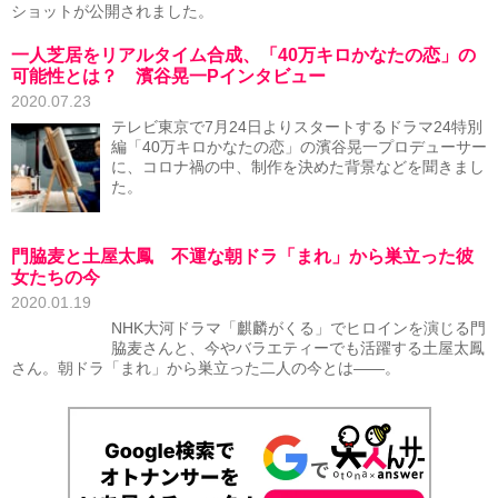
ショットが公開されました。
一人芝居をリアルタイム合成、「40万キロかなたの恋」の
可能性とは？ 濱谷晃一Pインタビュー
2020.07.23
テレビ東京で7月24日よりスタートするドラマ24特別
編「40万キロかなたの恋」の濱谷晃一プロデューサー
に、コロナ禍の中、制作を決めた背景などを聞きまし
た。
門脇麦と土屋太鳳 不運な朝ドラ「まれ」から巣立った彼
女たちの今
2020.01.19
NHK大河ドラマ「麒麟がくる」でヒロインを演じる門
脇麦さんと、今やバラエティーでも活躍する土屋太鳳
さん。朝ドラ「まれ」から巣立った二人の今とは――。