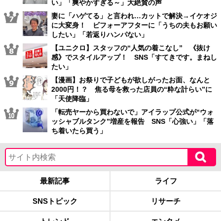
い」「爽やかすぎる～」大絶賛の声
妻に「ハゲてる」と言われ…カットで解決→イケオジ
に大変身！ ビフォーアフターに「うちの夫もお願い
したい」「若返りハンパない」
【ユニクロ】スタッフの“人気の着こなし” 《抜け
感》でスタイルアップ！ SNS「すてきです。まねし
たい」
【漫画】お祭りで子どもが欲しがったお面、なんと
2000円！？ 焦る母を救った店員の“粋な計らい”に
「天使降臨」
「転売ヤーから買わないで」アイラップ公式が“ウォ
ッシャブルタンク”増産を報告 SNS「心強い」「落
ち着いたら買う」
最新記事
ライフ
SNSトピック
リサーチ