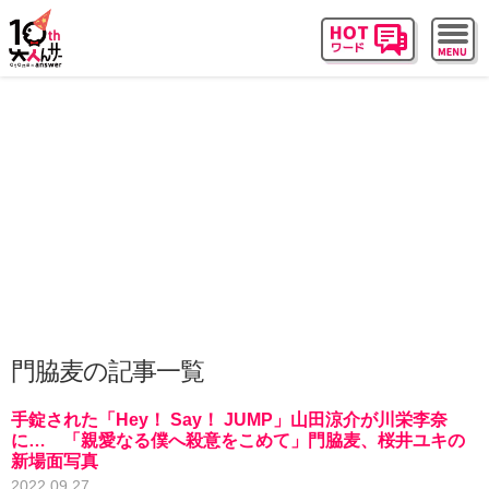
門脇麦の記事一覧
手錠された「Hey！ Say！ JUMP」山田涼介が川栄李奈
に… 「親愛なる僕へ殺意をこめて」門脇麦、桜井ユキの
新場面写真
2022.09.27