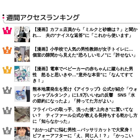
週間アクセスランキング
【漫画】カフェ店員から「ミルクと砂糖は？」と聞か
れ… 夫の“ナイスな返答”に「これから使います」
【漫画】小学校で人気の男性教師が女子トイレに…
個室の隙間から見えた“恐ろしいモノ”に「許せない」
【漫画】電車でベビーカーの赤ちゃんに蹴られた男
性 怒ると思いきや…“意外な本音”に「なんてすて
き！」
熊本地震発生を受け《アイラップ》公式が紹介「ウォ
ッシャブルタンク」に1.9万いいねの反響 SNS「水
の節約になったよ」「持ってた方がよい」
フライパンの取っ手、洗った後“上向き”に置いてな
い？ ティファール公式が教える長持ちする乾かし方
に「知らなかった」
“おかっぱ”に悩む男性→バッサリカットで大変身！
ビフォーアフターに「え、同じ人！？」「かっこい