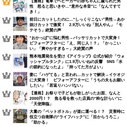
【漫画】電車でベビーカーの赤ちゃんに蹴られた男
性 怒ると思いきや…“意外な本音”に「なんてすて
き！」
前日にカットしたのに…“しっくりこない”男性→あか
抜けカットで激変！ 2.9万いいね「別人やん」「モ
テそう」絶賛の声
“おかっぱ”に悩む男性→バッサリカットで大変身！
ビフォーアフターに「え、同じ人！？」「かっこい
い」「爽やかすぎる～」大絶賛の声
熊本地震発生を受け《アイラップ》公式が紹介「ウォ
ッシャブルタンク」に1.9万いいねの反響 SNS「水
の節約になったよ」「持ってた方がよい」
妻に「ハゲてる」と言われ…カットで解決→イケオジ
に大変身！ ビフォーアフターに「うちの夫もお願い
したい」「若返りハンパない」
【漫画】お祭りで子どもが欲しがったお面、なんと
2000円！？ 焦る母を救った店員の“粋な計らい”に
「天使降臨」
大量の「ペットボトル」が楽に運べる！？ 災害時に
役立つ自衛隊の“ライフハック”に「目からうろこ」
「助かる」