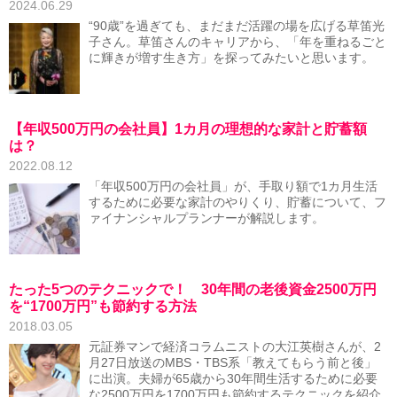
2024.06.29
“90歳”を過ぎても、まだまだ活躍の場を広げる草笛光
子さん。草笛さんのキャリアから、「年を重ねるごと
に輝きが増す生き方」を探ってみたいと思います。
【年収500万円の会社員】1カ月の理想的な家計と貯蓄額
は？
2022.08.12
「年収500万円の会社員」が、手取り額で1カ月生活
するために必要な家計のやりくり、貯蓄について、フ
ァイナンシャルプランナーが解説します。
たった5つのテクニックで！ 30年間の老後資金2500万円
を“1700万円”も節約する方法
2018.03.05
元証券マンで経済コラムニストの大江英樹さんが、2
月27日放送のMBS・TBS系「教えてもらう前と後」
に出演。夫婦が65歳から30年間生活するために必要
な2500万円を1700万円も節約するテクニックを紹介