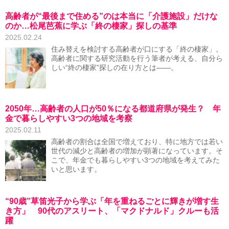
高齢者が“最後まで住める”のは本当に「介護施設」だけな
のか…松尾芭蕉に学ぶ「終の棲家」探しの基準
2025.02.24
住み替えを検討する高齢者が口にする「終の棲家」。
高齢者に関する研究活動を行う筆者が考える、自分ら
しい“終の棲家”探しの在り方とは――。
2050年…高齢者の人口が50％になる都道府県が発生？ 年
金で暮らしやすい3つの地域を考察
2025.02.11
高齢者の割合は全国で増えており、特に地方では若い
世代の減少と高齢者の増加が顕著になっています。そ
こで、年金でも暮らしやすい3つの地域を考えてみた
いと思います。
“90歳”草笛光子から学ぶ「年を重ねるごとに輝きが増す生
き方」 90代のアスリート、「マクドナルド」クルーも活
躍