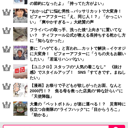
の節約になったよ」「持ってた方がよい」
“おかっぱ”に悩む男性→バッサリカットで大変身！
ビフォーアフターに「え、同じ人！？」「かっこい
い」「爽やかすぎる～」大絶賛の声
フライパンの取っ手、洗った後“上向き”に置いてな
い？ ティファール公式が教える長持ちする乾かし方
に「知らなかった」
妻に「ハゲてる」と言われ…カットで解決→イケオジ
に大変身！ ビフォーアフターに「うちの夫もお願い
したい」「若返りハンパない」
【ユニクロ】スタッフの“人気の着こなし” 《抜け
感》でスタイルアップ！ SNS「すてきです。まねし
たい」
【漫画】お祭りで子どもが欲しがったお面、なんと
2000円！？ 焦る母を救った店員の“粋な計らい”に
「天使降臨」
大量の「ペットボトル」が楽に運べる！？ 災害時に
役立つ自衛隊の“ライフハック”に「目からうろこ」
「助かる」