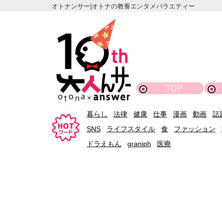
オトナンサー|オトナの教養エンタメバラエティー
TOP
暮らし
法律
健康
仕事
漫画
動画
話
SNS
ライフスタイル
食
ファッション
ドラえもん
graniph
医療