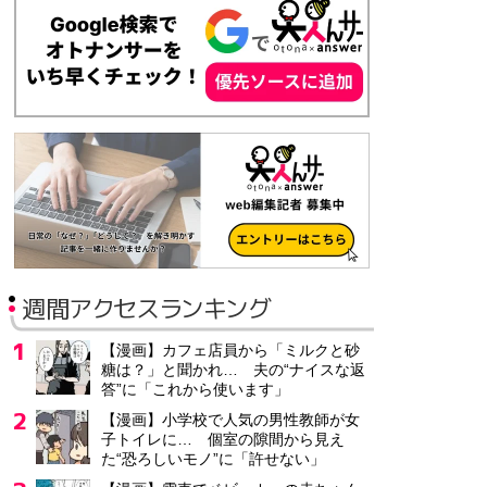
週間アクセスランキング
【漫画】カフェ店員から「ミルクと砂
糖は？」と聞かれ… 夫の“ナイスな返
答”に「これから使います」
【漫画】小学校で人気の男性教師が女
子トイレに… 個室の隙間から見え
た“恐ろしいモノ”に「許せない」