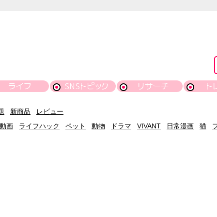
ライフ
SNSトピック
リサーチ
ト
題
新商品
レビュー
動画
ライフハック
ペット
動物
ドラマ
VIVANT
日常漫画
猫