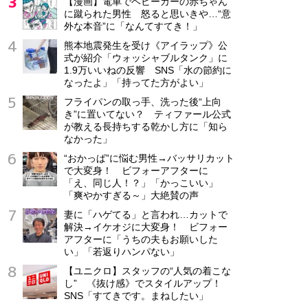
【漫画】電車でベビーカーの赤ちゃん
に蹴られた男性 怒ると思いきや…“意
外な本音”に「なんてすてき！」
熊本地震発生を受け《アイラップ》公
式が紹介「ウォッシャブルタンク」に
1.9万いいねの反響 SNS「水の節約に
なったよ」「持ってた方がよい」
フライパンの取っ手、洗った後“上向
き”に置いてない？ ティファール公式
が教える長持ちする乾かし方に「知ら
なかった」
“おかっぱ”に悩む男性→バッサリカット
で大変身！ ビフォーアフターに
「え、同じ人！？」「かっこいい」
「爽やかすぎる～」大絶賛の声
妻に「ハゲてる」と言われ…カットで
解決→イケオジに大変身！ ビフォー
アフターに「うちの夫もお願いした
い」「若返りハンパない」
【ユニクロ】スタッフの“人気の着こな
し” 《抜け感》でスタイルアップ！
SNS「すてきです。まねしたい」