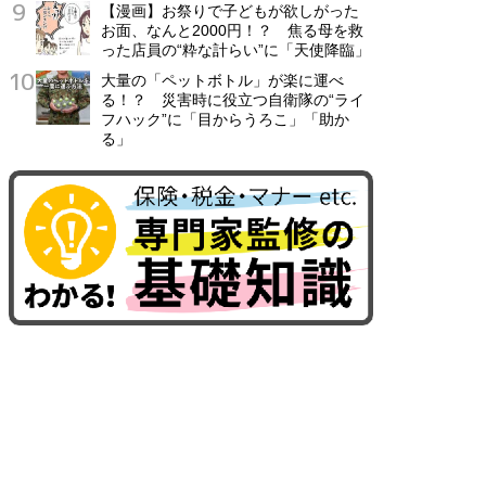
【漫画】お祭りで子どもが欲しがった
お面、なんと2000円！？ 焦る母を救
った店員の“粋な計らい”に「天使降臨」
大量の「ペットボトル」が楽に運べ
る！？ 災害時に役立つ自衛隊の“ライ
フハック”に「目からうろこ」「助か
る」