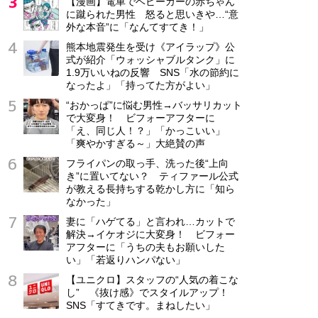
【漫画】電車でベビーカーの赤ちゃん
に蹴られた男性 怒ると思いきや…“意
外な本音”に「なんてすてき！」
熊本地震発生を受け《アイラップ》公
式が紹介「ウォッシャブルタンク」に
1.9万いいねの反響 SNS「水の節約に
なったよ」「持ってた方がよい」
“おかっぱ”に悩む男性→バッサリカット
で大変身！ ビフォーアフターに
「え、同じ人！？」「かっこいい」
「爽やかすぎる～」大絶賛の声
フライパンの取っ手、洗った後“上向
き”に置いてない？ ティファール公式
が教える長持ちする乾かし方に「知ら
なかった」
妻に「ハゲてる」と言われ…カットで
解決→イケオジに大変身！ ビフォー
アフターに「うちの夫もお願いした
い」「若返りハンパない」
【ユニクロ】スタッフの“人気の着こな
し” 《抜け感》でスタイルアップ！
SNS「すてきです。まねしたい」