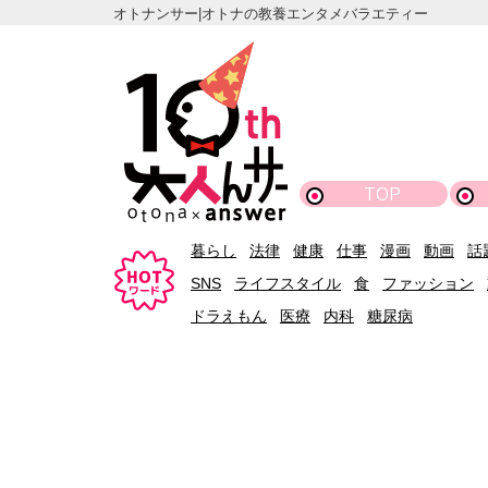
オトナンサー|オトナの教養エンタメバラエティー
TOP
暮らし
法律
健康
仕事
漫画
動画
話
SNS
ライフスタイル
食
ファッション
ドラえもん
医療
内科
糖尿病