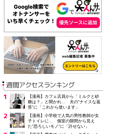
週間アクセスランキング
【漫画】カフェ店員から「ミルクと砂
糖は？」と聞かれ… 夫の“ナイスな返
答”に「これから使います」
【漫画】小学校で人気の男性教師が女
子トイレに… 個室の隙間から見え
た“恐ろしいモノ”に「許せない」