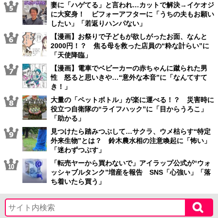
妻に「ハゲてる」と言われ…カットで解決→イケオジ
に大変身！ ビフォーアフターに「うちの夫もお願い
したい」「若返りハンパない」
【漫画】お祭りで子どもが欲しがったお面、なんと
2000円！？ 焦る母を救った店員の“粋な計らい”に
「天使降臨」
【漫画】電車でベビーカーの赤ちゃんに蹴られた男
性 怒ると思いきや…“意外な本音”に「なんてすて
き！」
大量の「ペットボトル」が楽に運べる！？ 災害時に
役立つ自衛隊の“ライフハック”に「目からうろこ」
「助かる」
見つけたら踏みつぶして…サクラ、ウメ枯らす“特定
外来生物”とは？ 鈴木農水相の注意喚起に「怖い」
「迷わずつぶす」
「転売ヤーから買わないで」アイラップ公式が“ウォ
ッシャブルタンク”増産を報告 SNS「心強い」「落
ち着いたら買う」