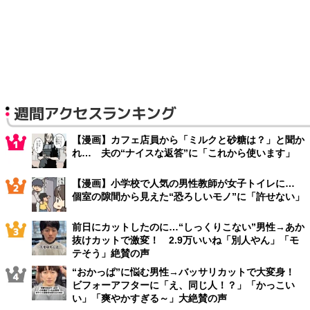
週間アクセスランキング
【漫画】カフェ店員から「ミルクと砂糖は？」と聞か
れ… 夫の“ナイスな返答”に「これから使います」
【漫画】小学校で人気の男性教師が女子トイレに…
個室の隙間から見えた“恐ろしいモノ”に「許せない」
前日にカットしたのに…“しっくりこない”男性→あか
抜けカットで激変！ 2.9万いいね「別人やん」「モ
テそう」絶賛の声
“おかっぱ”に悩む男性→バッサリカットで大変身！
ビフォーアフターに「え、同じ人！？」「かっこい
い」「爽やかすぎる～」大絶賛の声