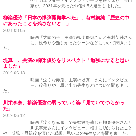
今年のエンターテインメントシーンを振り返り、専門
家が、2021年を彩った俳優を5人選出しました。
柳楽優弥「日本の爆弾開発学べた」、有村架純「歴史の中
にあったことを残さないと…」
2021.08.05
映画「太陽の子」主演の柳楽優弥さんと有村架純さん
に、役作りや難しかったシーンなどについて聞きまし
た。
堤真一、共演の柳楽優弥をリスペクト「勉強になると思い
ました」
2019.06.13
映画「泣くな赤鬼」主演の堤真一さんにインタビュ
ー。役作りや、思い出の先生などについて聞きまし
た。
川栄李奈、柳楽優弥の弱っていく姿「見ていてつらかっ
た」
2019.06.12
映画「泣くな赤鬼」で夫婦役を演じた柳楽優弥さんと
川栄李奈さんにインタビュー。相手に助けられたこと
や、父親・母親役を演じた感想、思い出の先生などを聞きました。