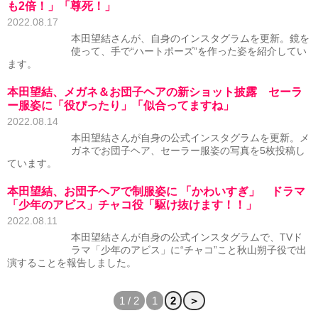
も2倍！」「尊死！」
2022.08.17
本田望結さんが、自身のインスタグラムを更新。鏡を
使って、手で“ハートポーズ”を作った姿を紹介してい
ます。
本田望結、メガネ＆お団子ヘアの新ショット披露 セーラ
ー服姿に「役ぴったり」「似合ってますね」
2022.08.14
本田望結さんが自身の公式インスタグラムを更新。メ
ガネでお団子ヘア、セーラー服姿の写真を5枚投稿し
ています。
本田望結、お団子ヘアで制服姿に 「かわいすぎ」 ドラマ
「少年のアビス」チャコ役「駆け抜けます！！」
2022.08.11
本田望結さんが自身の公式インスタグラムで、TVド
ラマ「少年のアビス」に“チャコ”こと秋山朔子役で出
演することを報告しました。
1 / 2
1
2
＞