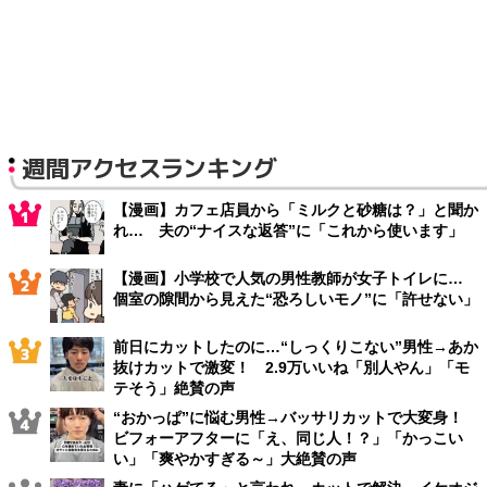
週間アクセスランキング
【漫画】カフェ店員から「ミルクと砂糖は？」と聞か
れ… 夫の“ナイスな返答”に「これから使います」
【漫画】小学校で人気の男性教師が女子トイレに…
個室の隙間から見えた“恐ろしいモノ”に「許せない」
前日にカットしたのに…“しっくりこない”男性→あか
抜けカットで激変！ 2.9万いいね「別人やん」「モ
テそう」絶賛の声
“おかっぱ”に悩む男性→バッサリカットで大変身！
ビフォーアフターに「え、同じ人！？」「かっこい
い」「爽やかすぎる～」大絶賛の声