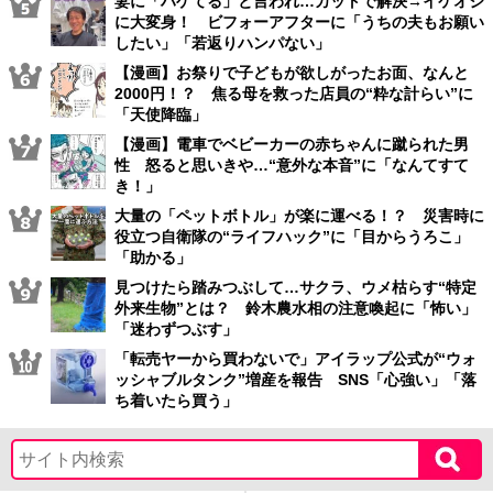
妻に「ハゲてる」と言われ…カットで解決→イケオジ
に大変身！ ビフォーアフターに「うちの夫もお願い
したい」「若返りハンパない」
【漫画】お祭りで子どもが欲しがったお面、なんと
2000円！？ 焦る母を救った店員の“粋な計らい”に
「天使降臨」
【漫画】電車でベビーカーの赤ちゃんに蹴られた男
性 怒ると思いきや…“意外な本音”に「なんてすて
き！」
大量の「ペットボトル」が楽に運べる！？ 災害時に
役立つ自衛隊の“ライフハック”に「目からうろこ」
「助かる」
見つけたら踏みつぶして…サクラ、ウメ枯らす“特定
外来生物”とは？ 鈴木農水相の注意喚起に「怖い」
「迷わずつぶす」
「転売ヤーから買わないで」アイラップ公式が“ウォ
ッシャブルタンク”増産を報告 SNS「心強い」「落
ち着いたら買う」